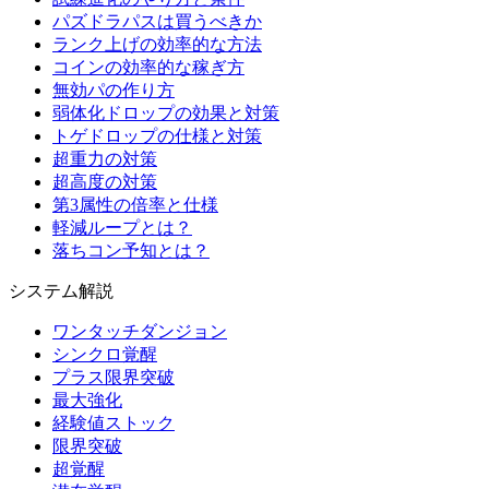
パズドラパスは買うべきか
ランク上げの効率的な方法
コインの効率的な稼ぎ方
無効パの作り方
弱体化ドロップの効果と対策
トゲドロップの仕様と対策
超重力の対策
超高度の対策
第3属性の倍率と仕様
軽減ループとは？
落ちコン予知とは？
システム解説
ワンタッチダンジョン
シンクロ覚醒
プラス限界突破
最大強化
経験値ストック
限界突破
超覚醒