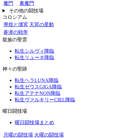
魔門
裏魔門
その他の闘技場
コロシアム
導煌と壊冥
天冥の星動
蒼潜の戦帝
龍族の聖雲
転生シルヴィ降臨
転生リューネ降臨
神々の聖跡
転生ヘラLUNA降臨
転生ゼウスGIGA降臨
転生アテナNON降臨
転生ヴァルキリーCIEL降臨
曜日闘技場
曜日闘技場まとめ
月曜の闘技場
火曜の闘技場