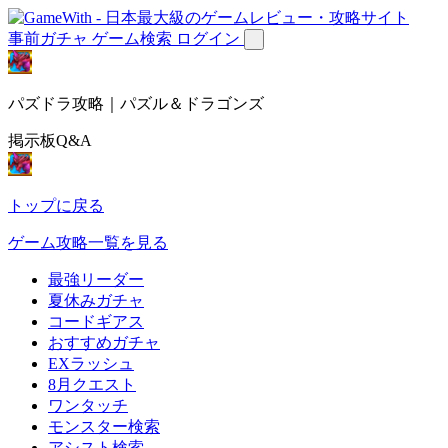
事前ガチャ
ゲーム検索
ログイン
パズドラ攻略｜パズル＆ドラゴンズ
掲示板Q&A
トップに戻る
ゲーム攻略一覧を見る
最強リーダー
夏休みガチャ
コードギアス
おすすめガチャ
EXラッシュ
8月クエスト
ワンタッチ
モンスター検索
アシスト検索