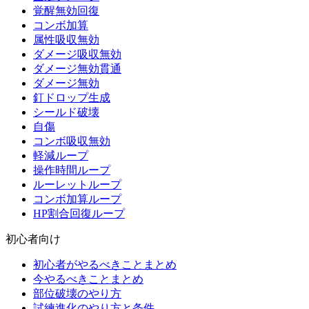
覚醒無効回復
コンボ加算
属性吸収無効
ダメージ吸収無効
ダメージ無効貫通
ダメージ無効
釘ドロップ生成
シールド破壊
自傷
コンボ吸収無効
軽減ループ
操作時間ループ
ルーレットループ
コンボ加算ループ
HP割合回復ループ
初心者向け
初心者がやるべきことまとめ
今やるべきことまとめ
部位破壊のやり方
試練進化のやり方と条件