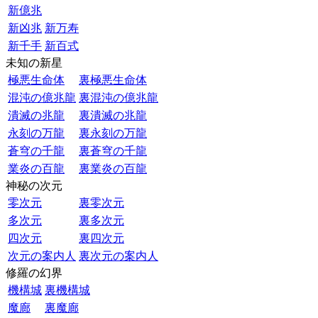
新億兆
新凶兆
新万寿
新千手
新百式
未知の新星
極悪生命体
裏極悪生命体
混沌の億兆龍
裏混沌の億兆龍
潰滅の兆龍
裏潰滅の兆龍
永刻の万龍
裏永刻の万龍
蒼穹の千龍
裏蒼穹の千龍
業炎の百龍
裏業炎の百龍
神秘の次元
零次元
裏零次元
多次元
裏多次元
四次元
裏四次元
次元の案内人
裏次元の案内人
修羅の幻界
機構城
裏機構城
魔廊
裏魔廊