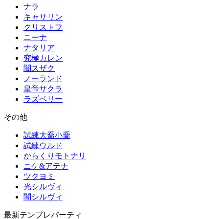
ナラ
キャサリン
クリストフ
ニーナ
ナタリア
究極カレン
闇スザク
ノーランド
皇帝サクラ
ラズベリー
その他
試練大喬小喬
試練ウルド
からくりモトナリ
ニケ&アテナ
ツクヨミ
光シルヴィ
闇シルヴィ
最新テンプレパーティ