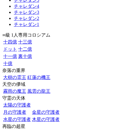
チャレダン5
チャレダン4
チャレダン3
チャレダン2
チャレダン1
∞級 1人専用コロシアム
十四億
十三億
ドット
十二億
十一億
裏十億
十億
奈落の重界
大樹の霊王
紅蓮の機王
天空の儚域
霧雨の魔王
風雲の龍王
守霊の天体
太陽の守護者
月の守護者
金星の守護者
水星の守護者
木星の守護者
再臨の超星