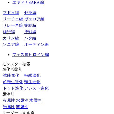
エキドナSARA編
マドゥ編
ゼラ編
リーチェ編
ヴェロア編
サレーネ編
完結編
修行編
決戦編
カリン編
ハク編
ソニア編
オーディン編
フェス限ヒロイン編
モンスター検索
進化形態別
試練進化
極醒進化
超転生進化
転生進化
ドット進化
アシスト進化
属性別
火属性
水属性
木属性
光属性
闇属性
リーダースキル別