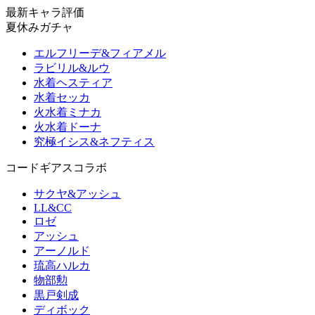
最新キャラ評価
夏休みガチャ
エルフリーデ&フィアメル
ラビリル&ルウ
水着ヘスティア
水着セッカ
火水着ミナカ
火水着ドーナ
究極イシス&ネフティス
コードギアスコラボ
サクヤ&アッシュ
LL&CC
ロゼ
アッシュ
アーノルド
琉高ハルカ
物部勲
黒戸剣成
ディボック