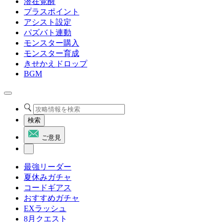
潜在覚醒
プラスポイント
アシスト設定
パズバト連動
モンスター購入
モンスター育成
きせかえドロップ
BGM
検索
ご意見
最強リーダー
夏休みガチャ
コードギアス
おすすめガチャ
EXラッシュ
8月クエスト