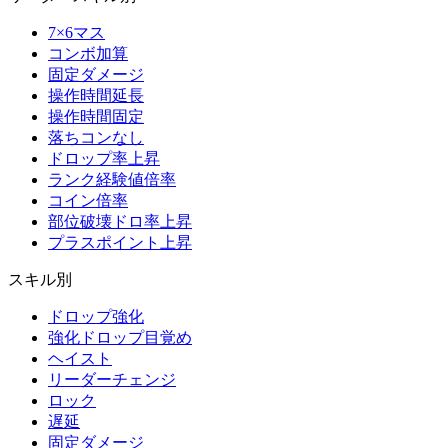
7×6マス
コンボ加算
固定ダメージ
操作時間延長
操作時間固定
落ちコンなし
ドロップ率上昇
ランク経験値倍率
コイン倍率
部位破壊ドロ率上昇
プラスポイント上昇
スキル別
ドロップ強化
強化ドロップ目覚め
ヘイスト
リーダーチェンジ
ロック
遅延
固定ダメージ