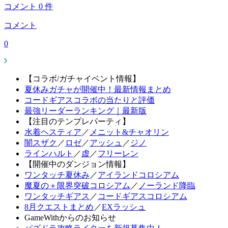
コメント
0
件
コメント
0
【コラボ/ガチャイベント情報】
夏休みガチャが開催中！最新情報まとめ
コードギアスコラボの当たりと評価
最強リーダーランキング｜最新版
【注目のテンプレパーティ】
水着ヘスティア
／
メニット&チャオリン
闇スザク
／
ロゼ
／
アッシュ
／
ジノ
ラインハルト
／
虚
／
フリーレン
【開催中のダンジョン情報】
ワンタッチ夏休み
／
アイランドコロシアム
魔夏の＋限界突破コロシアム
／
ノーランド降臨
ワンタッチギアス
／
コードギアスコロシアム
8月クエストまとめ
／
EXラッシュ
GameWithからのお知らせ