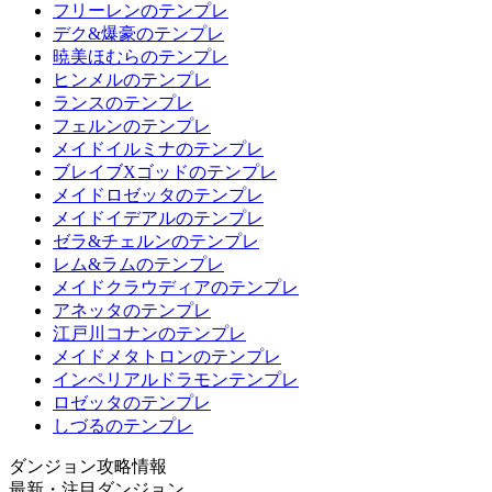
フリーレンのテンプレ
デク&爆豪のテンプレ
暁美ほむらのテンプレ
ヒンメルのテンプレ
ランスのテンプレ
フェルンのテンプレ
メイドイルミナのテンプレ
ブレイブXゴッドのテンプレ
メイドロゼッタのテンプレ
メイドイデアルのテンプレ
ゼラ&チェルンのテンプレ
レム&ラムのテンプレ
メイドクラウディアのテンプレ
アネッタのテンプレ
江戸川コナンのテンプレ
メイドメタトロンのテンプレ
インペリアルドラモンテンプレ
ロゼッタのテンプレ
しづるのテンプレ
ダンジョン攻略情報
最新・注目ダンジョン