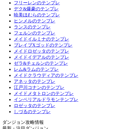
フリーレンのテンプレ
デク&爆豪のテンプレ
暁美ほむらのテンプレ
ヒンメルのテンプレ
ランスのテンプレ
フェルンのテンプレ
メイドイルミナのテンプレ
ブレイブXゴッドのテンプレ
メイドロゼッタのテンプレ
メイドイデアルのテンプレ
ゼラ&チェルンのテンプレ
レム&ラムのテンプレ
メイドクラウディアのテンプレ
アネッタのテンプレ
江戸川コナンのテンプレ
メイドメタトロンのテンプレ
インペリアルドラモンテンプレ
ロゼッタのテンプレ
しづるのテンプレ
ダンジョン攻略情報
最新・注目ダンジョン