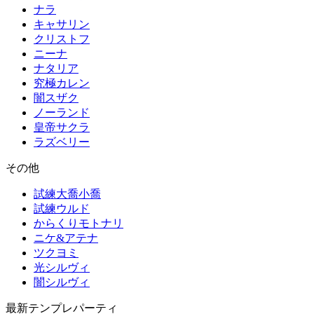
ナラ
キャサリン
クリストフ
ニーナ
ナタリア
究極カレン
闇スザク
ノーランド
皇帝サクラ
ラズベリー
その他
試練大喬小喬
試練ウルド
からくりモトナリ
ニケ&アテナ
ツクヨミ
光シルヴィ
闇シルヴィ
最新テンプレパーティ