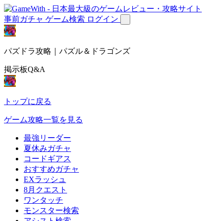
事前ガチャ
ゲーム検索
ログイン
パズドラ攻略｜パズル＆ドラゴンズ
掲示板Q&A
トップに戻る
ゲーム攻略一覧を見る
最強リーダー
夏休みガチャ
コードギアス
おすすめガチャ
EXラッシュ
8月クエスト
ワンタッチ
モンスター検索
アシスト検索