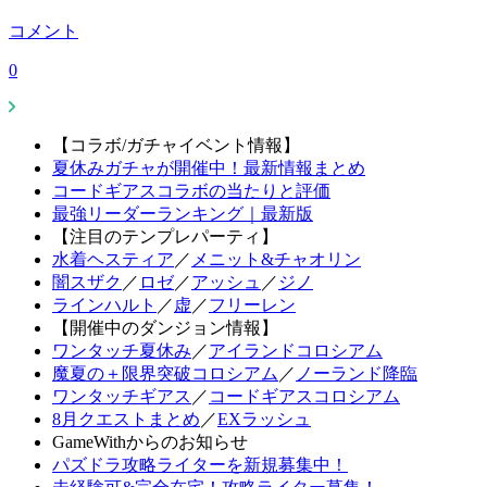
コメント
0
【コラボ/ガチャイベント情報】
夏休みガチャが開催中！最新情報まとめ
コードギアスコラボの当たりと評価
最強リーダーランキング｜最新版
【注目のテンプレパーティ】
水着ヘスティア
／
メニット&チャオリン
闇スザク
／
ロゼ
／
アッシュ
／
ジノ
ラインハルト
／
虚
／
フリーレン
【開催中のダンジョン情報】
ワンタッチ夏休み
／
アイランドコロシアム
魔夏の＋限界突破コロシアム
／
ノーランド降臨
ワンタッチギアス
／
コードギアスコロシアム
8月クエストまとめ
／
EXラッシュ
GameWithからのお知らせ
パズドラ攻略ライターを新規募集中！