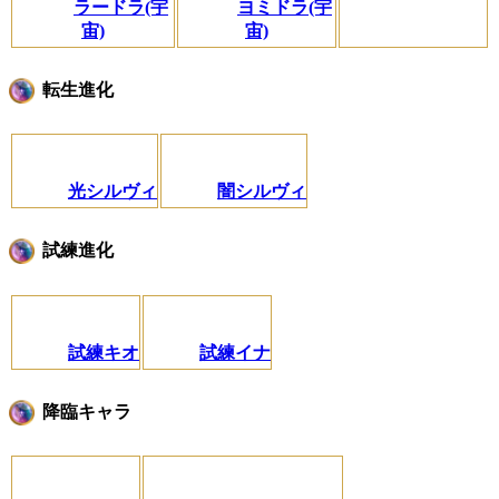
ラードラ(宇
ヨミドラ(宇
宙)
宙)
転生進化
光シルヴィ
闇シルヴィ
試練進化
試練キオ
試練イナ
降臨キャラ