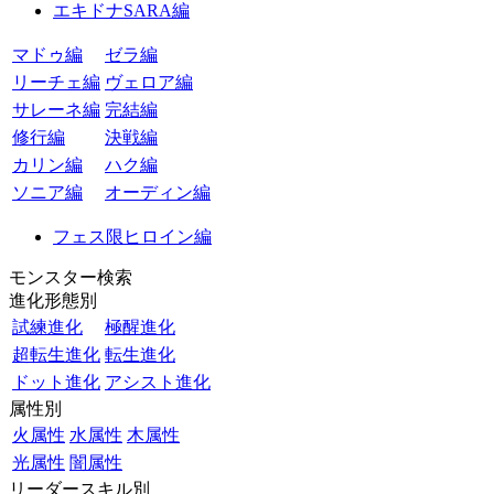
エキドナSARA編
マドゥ編
ゼラ編
リーチェ編
ヴェロア編
サレーネ編
完結編
修行編
決戦編
カリン編
ハク編
ソニア編
オーディン編
フェス限ヒロイン編
モンスター検索
進化形態別
試練進化
極醒進化
超転生進化
転生進化
ドット進化
アシスト進化
属性別
火属性
水属性
木属性
光属性
闇属性
リーダースキル別