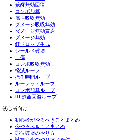
覚醒無効回復
コンボ加算
属性吸収無効
ダメージ吸収無効
ダメージ無効貫通
ダメージ無効
釘ドロップ生成
シールド破壊
自傷
コンボ吸収無効
軽減ループ
操作時間ループ
ルーレットループ
コンボ加算ループ
HP割合回復ループ
初心者向け
初心者がやるべきことまとめ
今やるべきことまとめ
部位破壊のやり方
試練進化のやり方と条件