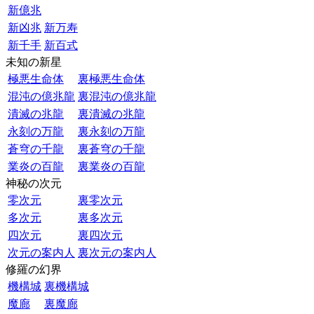
新億兆
新凶兆
新万寿
新千手
新百式
未知の新星
極悪生命体
裏極悪生命体
混沌の億兆龍
裏混沌の億兆龍
潰滅の兆龍
裏潰滅の兆龍
永刻の万龍
裏永刻の万龍
蒼穹の千龍
裏蒼穹の千龍
業炎の百龍
裏業炎の百龍
神秘の次元
零次元
裏零次元
多次元
裏多次元
四次元
裏四次元
次元の案内人
裏次元の案内人
修羅の幻界
機構城
裏機構城
魔廊
裏魔廊