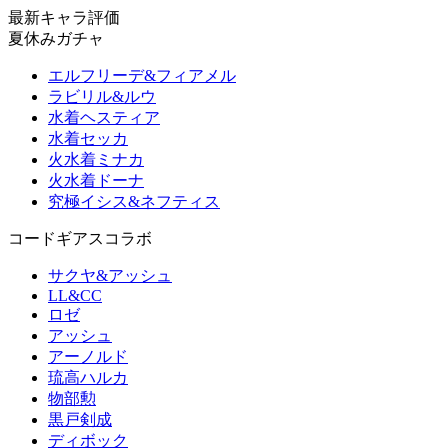
最新キャラ評価
夏休みガチャ
エルフリーデ&フィアメル
ラビリル&ルウ
水着ヘスティア
水着セッカ
火水着ミナカ
火水着ドーナ
究極イシス&ネフティス
コードギアスコラボ
サクヤ&アッシュ
LL&CC
ロゼ
アッシュ
アーノルド
琉高ハルカ
物部勲
黒戸剣成
ディボック