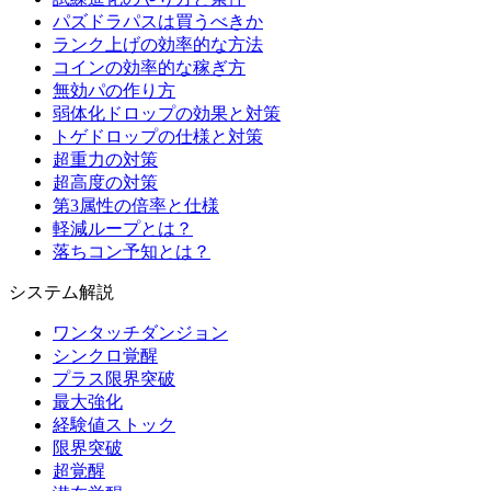
パズドラパスは買うべきか
ランク上げの効率的な方法
コインの効率的な稼ぎ方
無効パの作り方
弱体化ドロップの効果と対策
トゲドロップの仕様と対策
超重力の対策
超高度の対策
第3属性の倍率と仕様
軽減ループとは？
落ちコン予知とは？
システム解説
ワンタッチダンジョン
シンクロ覚醒
プラス限界突破
最大強化
経験値ストック
限界突破
超覚醒