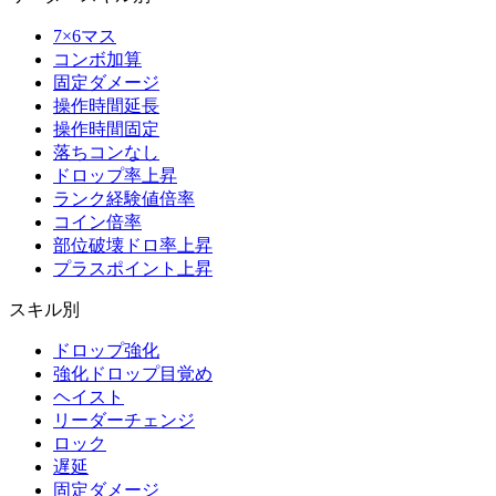
7×6マス
コンボ加算
固定ダメージ
操作時間延長
操作時間固定
落ちコンなし
ドロップ率上昇
ランク経験値倍率
コイン倍率
部位破壊ドロ率上昇
プラスポイント上昇
スキル別
ドロップ強化
強化ドロップ目覚め
ヘイスト
リーダーチェンジ
ロック
遅延
固定ダメージ