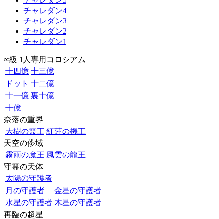
チャレダン5
チャレダン4
チャレダン3
チャレダン2
チャレダン1
∞級 1人専用コロシアム
十四億
十三億
ドット
十二億
十一億
裏十億
十億
奈落の重界
大樹の霊王
紅蓮の機王
天空の儚域
霧雨の魔王
風雲の龍王
守霊の天体
太陽の守護者
月の守護者
金星の守護者
水星の守護者
木星の守護者
再臨の超星