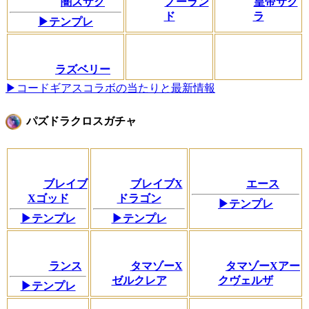
闇スザク
ノーラン
皇帝サク
ド
ラ
▶テンプレ
ラズベリー
▶コードギアスコラボの当たりと最新情報
パズドラクロスガチャ
ブレイブ
ブレイブX
エース
Xゴッド
ドラゴン
▶テンプレ
▶テンプレ
▶テンプレ
ランス
タマゾーX
タマゾーXアー
ゼルクレア
クヴェルザ
▶テンプレ