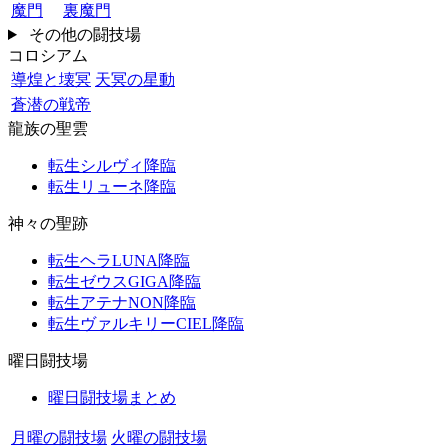
魔門
裏魔門
その他の闘技場
コロシアム
導煌と壊冥
天冥の星動
蒼潜の戦帝
龍族の聖雲
転生シルヴィ降臨
転生リューネ降臨
神々の聖跡
転生ヘラLUNA降臨
転生ゼウスGIGA降臨
転生アテナNON降臨
転生ヴァルキリーCIEL降臨
曜日闘技場
曜日闘技場まとめ
月曜の闘技場
火曜の闘技場