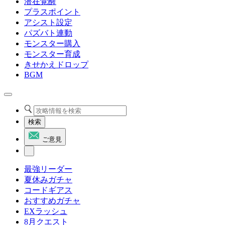
潜在覚醒
プラスポイント
アシスト設定
パズバト連動
モンスター購入
モンスター育成
きせかえドロップ
BGM
検索
ご意見
最強リーダー
夏休みガチャ
コードギアス
おすすめガチャ
EXラッシュ
8月クエスト