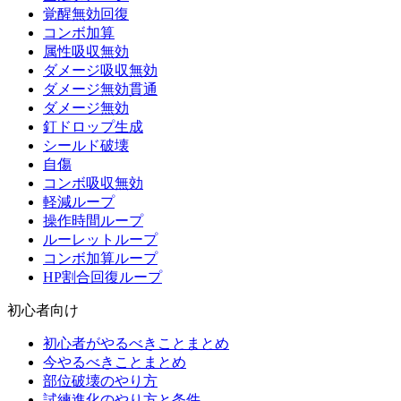
覚醒無効回復
コンボ加算
属性吸収無効
ダメージ吸収無効
ダメージ無効貫通
ダメージ無効
釘ドロップ生成
シールド破壊
自傷
コンボ吸収無効
軽減ループ
操作時間ループ
ルーレットループ
コンボ加算ループ
HP割合回復ループ
初心者向け
初心者がやるべきことまとめ
今やるべきことまとめ
部位破壊のやり方
試練進化のやり方と条件