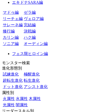
エキドナSARA編
マドゥ編
ゼラ編
リーチェ編
ヴェロア編
サレーネ編
完結編
修行編
決戦編
カリン編
ハク編
ソニア編
オーディン編
フェス限ヒロイン編
モンスター検索
進化形態別
試練進化
極醒進化
超転生進化
転生進化
ドット進化
アシスト進化
属性別
火属性
水属性
木属性
光属性
闇属性
リーダースキル別