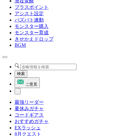
潜在覚醒
プラスポイント
アシスト設定
パズバト連動
モンスター購入
モンスター育成
きせかえドロップ
BGM
検索
ご意見
最強リーダー
夏休みガチャ
コードギアス
おすすめガチャ
EXラッシュ
8月クエスト