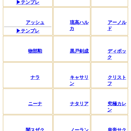
▶テンプレ
アッシュ
琉高ハル
アーノル
カ
ド
▶テンプレ
物部勲
黒戸剣成
ディボッ
ク
ナラ
キャサリ
クリスト
ン
フ
ニーナ
ナタリア
究極カレ
ン
闇スザク
ノーラン
皇帝サク