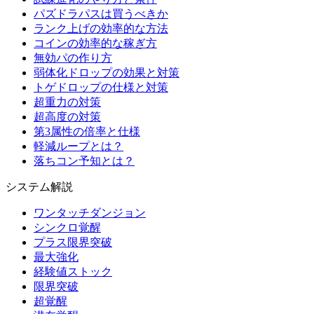
パズドラパスは買うべきか
ランク上げの効率的な方法
コインの効率的な稼ぎ方
無効パの作り方
弱体化ドロップの効果と対策
トゲドロップの仕様と対策
超重力の対策
超高度の対策
第3属性の倍率と仕様
軽減ループとは？
落ちコン予知とは？
システム解説
ワンタッチダンジョン
シンクロ覚醒
プラス限界突破
最大強化
経験値ストック
限界突破
超覚醒