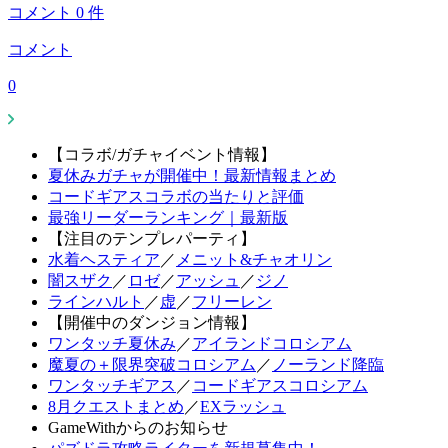
コメント
0
件
コメント
0
【コラボ/ガチャイベント情報】
夏休みガチャが開催中！最新情報まとめ
コードギアスコラボの当たりと評価
最強リーダーランキング｜最新版
【注目のテンプレパーティ】
水着ヘスティア
／
メニット&チャオリン
闇スザク
／
ロゼ
／
アッシュ
／
ジノ
ラインハルト
／
虚
／
フリーレン
【開催中のダンジョン情報】
ワンタッチ夏休み
／
アイランドコロシアム
魔夏の＋限界突破コロシアム
／
ノーランド降臨
ワンタッチギアス
／
コードギアスコロシアム
8月クエストまとめ
／
EXラッシュ
GameWithからのお知らせ