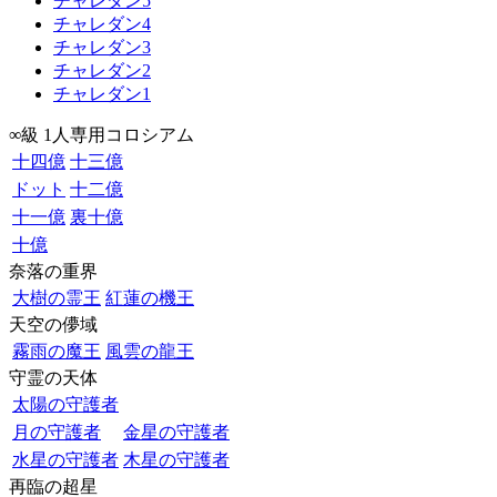
チャレダン5
チャレダン4
チャレダン3
チャレダン2
チャレダン1
∞級 1人専用コロシアム
十四億
十三億
ドット
十二億
十一億
裏十億
十億
奈落の重界
大樹の霊王
紅蓮の機王
天空の儚域
霧雨の魔王
風雲の龍王
守霊の天体
太陽の守護者
月の守護者
金星の守護者
水星の守護者
木星の守護者
再臨の超星