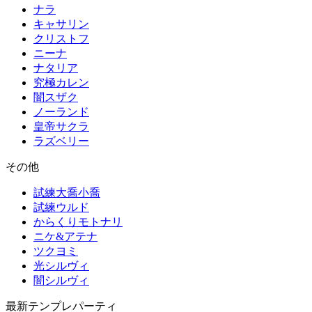
ナラ
キャサリン
クリストフ
ニーナ
ナタリア
究極カレン
闇スザク
ノーランド
皇帝サクラ
ラズベリー
その他
試練大喬小喬
試練ウルド
からくりモトナリ
ニケ&アテナ
ツクヨミ
光シルヴィ
闇シルヴィ
最新テンプレパーティ