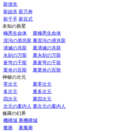
新億兆
新凶兆
新万寿
新千手
新百式
未知の新星
極悪生命体
裏極悪生命体
混沌の億兆龍
裏混沌の億兆龍
潰滅の兆龍
裏潰滅の兆龍
永刻の万龍
裏永刻の万龍
蒼穹の千龍
裏蒼穹の千龍
業炎の百龍
裏業炎の百龍
神秘の次元
零次元
裏零次元
多次元
裏多次元
四次元
裏四次元
次元の案内人
裏次元の案内人
修羅の幻界
機構城
裏機構城
魔廊
裏魔廊