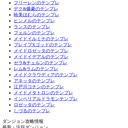
フリーレンのテンプレ
デク&爆豪のテンプレ
暁美ほむらのテンプレ
ヒンメルのテンプレ
ランスのテンプレ
フェルンのテンプレ
メイドイルミナのテンプレ
ブレイブXゴッドのテンプレ
メイドロゼッタのテンプレ
メイドイデアルのテンプレ
ゼラ&チェルンのテンプレ
レム&ラムのテンプレ
メイドクラウディアのテンプレ
アネッタのテンプレ
江戸川コナンのテンプレ
メイドメタトロンのテンプレ
インペリアルドラモンテンプレ
ロゼッタのテンプレ
しづるのテンプレ
ダンジョン攻略情報
最新・注目ダンジョン