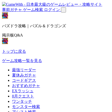
事前ガチャ
ゲーム検索
ログイン
パズドラ攻略｜パズル＆ドラゴンズ
掲示板Q&A
トップに戻る
ゲーム攻略一覧を見る
最強リーダー
夏休みガチャ
コードギアス
おすすめガチャ
EXラッシュ
8月クエスト
ワンタッチ
モンスター検索
アシスト検索