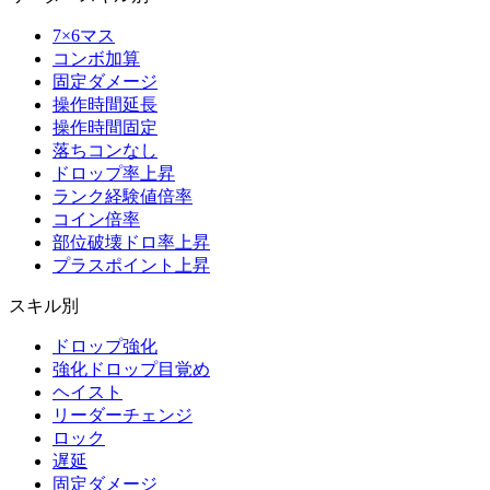
7×6マス
コンボ加算
固定ダメージ
操作時間延長
操作時間固定
落ちコンなし
ドロップ率上昇
ランク経験値倍率
コイン倍率
部位破壊ドロ率上昇
プラスポイント上昇
スキル別
ドロップ強化
強化ドロップ目覚め
ヘイスト
リーダーチェンジ
ロック
遅延
固定ダメージ