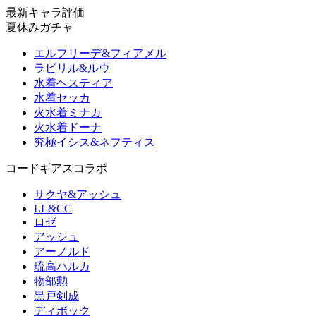
最新キャラ評価
夏休みガチャ
エルフリーデ&フィアメル
ラビリル&ルウ
水着ヘスティア
水着セッカ
火水着ミナカ
火水着ドーナ
究極イシス&ネフティス
コードギアスコラボ
サクヤ&アッシュ
LL&CC
ロゼ
アッシュ
アーノルド
琉高ハルカ
物部勲
黒戸剣成
ディボック