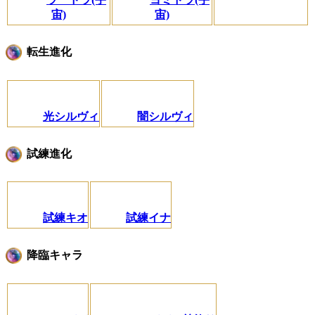
宙)
宙)
転生進化
光シルヴィ
闇シルヴィ
試練進化
試練キオ
試練イナ
降臨キャラ