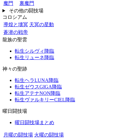
魔門
裏魔門
その他の闘技場
コロシアム
導煌と壊冥
天冥の星動
蒼潜の戦帝
龍族の聖雲
転生シルヴィ降臨
転生リューネ降臨
神々の聖跡
転生ヘラLUNA降臨
転生ゼウスGIGA降臨
転生アテナNON降臨
転生ヴァルキリーCIEL降臨
曜日闘技場
曜日闘技場まとめ
月曜の闘技場
火曜の闘技場