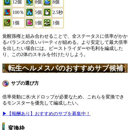
12個
8個
8個
100％
5個
2.5秒
1個
1個
1個
覚醒孫権と組み合わせることで、全ステータスに倍率がかか
るバランスの良いパーティが組める。より安定して最大倍率
を出したい場合には、ビーストライダーや毛利を編成した
り、この2体のスキルを付けたりしよう。
転生ヘルメスパのおすすめサブ候補
サブの選び方
倍率発動に水/火ドロップが必要なため、これらを変換でき
るモンスターを優先して編成したい。
▶【報酬あり】おすすめのサブを募集中！
変換枠