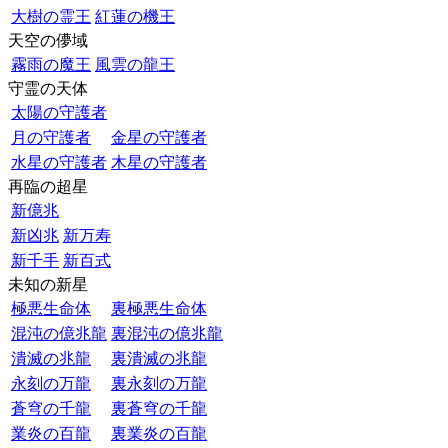
大樹の霊王
紅蓮の機王
天空の儚域
霧雨の魔王
風雲の龍王
守霊の天体
太陽の守護者
月の守護者
金星の守護者
水星の守護者
木星の守護者
再臨の超星
新億兆
新凶兆
新万寿
新千手
新百式
未知の新星
極悪生命体
裏極悪生命体
混沌の億兆龍
裏混沌の億兆龍
潰滅の兆龍
裏潰滅の兆龍
永刻の万龍
裏永刻の万龍
蒼穹の千龍
裏蒼穹の千龍
業炎の百龍
裏業炎の百龍