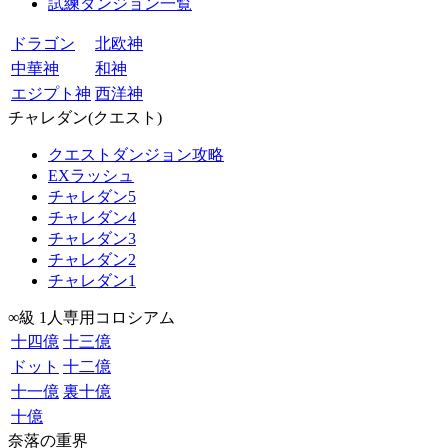
試練ダンジョン一覧
ドラゴン
北欧神
中華神
和神
エジプト神
西洋神
チャレダン(クエスト)
クエストダンジョン攻略
EXラッシュ
チャレダン5
チャレダン4
チャレダン3
チャレダン2
チャレダン1
∞級 1人専用コロシアム
十四億
十三億
ドット
十二億
十一億
裏十億
十億
奈落の重界