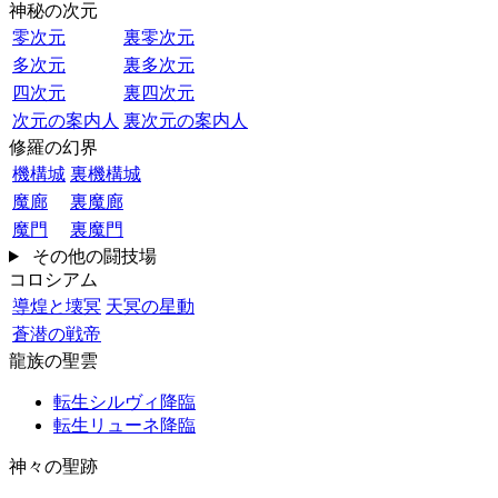
神秘の次元
零次元
裏零次元
多次元
裏多次元
四次元
裏四次元
次元の案内人
裏次元の案内人
修羅の幻界
機構城
裏機構城
魔廊
裏魔廊
魔門
裏魔門
その他の闘技場
コロシアム
導煌と壊冥
天冥の星動
蒼潜の戦帝
龍族の聖雲
転生シルヴィ降臨
転生リューネ降臨
神々の聖跡