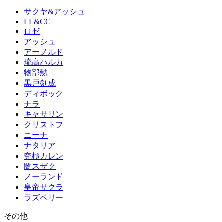
サクヤ&アッシュ
LL&CC
ロゼ
アッシュ
アーノルド
琉高ハルカ
物部勲
黒戸剣成
ディボック
ナラ
キャサリン
クリストフ
ニーナ
ナタリア
究極カレン
闇スザク
ノーランド
皇帝サクラ
ラズベリー
その他