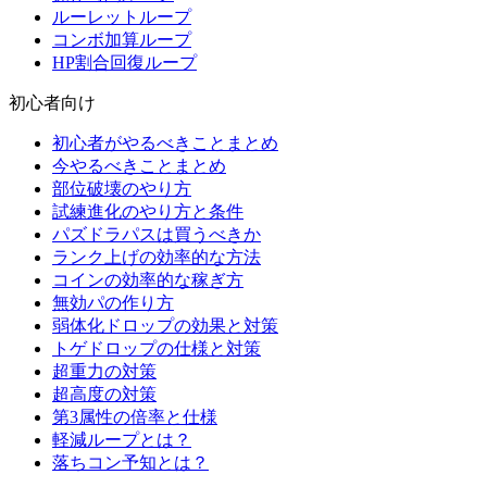
ルーレットループ
コンボ加算ループ
HP割合回復ループ
初心者向け
初心者がやるべきことまとめ
今やるべきことまとめ
部位破壊のやり方
試練進化のやり方と条件
パズドラパスは買うべきか
ランク上げの効率的な方法
コインの効率的な稼ぎ方
無効パの作り方
弱体化ドロップの効果と対策
トゲドロップの仕様と対策
超重力の対策
超高度の対策
第3属性の倍率と仕様
軽減ループとは？
落ちコン予知とは？