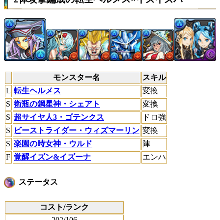
モンスター名
スキル
L
転生ヘルメス
変換
S
衛瓶の鋼星神・シェアト
変換
S
超サイヤ人3・ゴテンクス
ドロ強
S
ビーストライダー・ウィズマーリン
変換
S
楽園の時女神・ウルド
陣
F
覚醒イズン&イズーナ
エンハ
ステータス
コスト/ランク
202/106