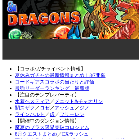
【コラボ/ガチャイベント情報】
夏休みガチャの最新情報まとめ！8/7開催
コードギアスコラボの当たりと評価
最強リーダーランキング｜最新版
【注目のテンプレパーティ】
水着ヘスティア
／
メニット&チャオリン
闇スザク
／
ロゼ
／
アッシュ
／
ジノ
ラインハルト
／
虚
／
フリーレン
【開催中のダンジョン情報】
魔夏のプラス限界突破コロシアム
8月クエストまとめ
／
EXラッシュ