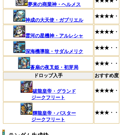
★★★★・
夢来の商業神・ヘルメス
★★★★・
神成の大天使・ガブリエル
★★★★・
霊河の星機神・アルレシャ
★★★・・
深海機導龍・サダルメリク
★★★・・
蒼扇の夜叉姫・初芽局
ドロップ入手
おすすめ度
★★★★・
破龍皇帝・グランド
ジークフリート
★★★・・
輝龍皇帝・バスター
ジークフリート