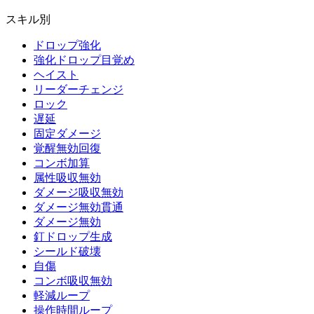
スキル別
ドロップ強化
強化ドロップ目覚め
ヘイスト
リーダーチェンジ
ロック
遅延
固定ダメージ
覚醒無効回復
コンボ加算
属性吸収無効
ダメージ吸収無効
ダメージ無効貫通
ダメージ無効
釘ドロップ生成
シールド破壊
自傷
コンボ吸収無効
軽減ループ
操作時間ループ