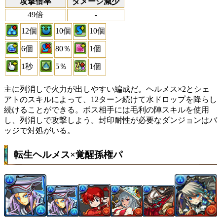
攻撃倍率
ダメージ減少
49倍
-
12個
10個
10個
6個
80％
1個
1秒
5％
1個
主に列消しで火力が出しやすい編成だ。ヘルメス×2とシェ
アトのスキルによって、12ターン続けて水ドロップを降らし
続けることができる。ボス相手には毛利の陣スキルを使用
し、列消しで攻撃しよう。封印耐性が必要なダンジョンはバ
ッジで対処がいる。
転生ヘルメス×覚醒孫権パ