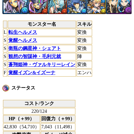
モンスター名
スキル
L
転生ヘルメス
変換
S
覚醒ヘルメス
変換
S
衛瓶の鋼星神・シェアト
変換
S
観想の智謀神・毛利元就
陣
S
蒼翔姫神・ヴァルキリーレイン
変換
F
覚醒イズン&イズーナ
エンハ
ステータス
コスト/ランク
220/124
HP（＋99）
回復力（＋99）
42,830（54,710）
7,043（11,498）