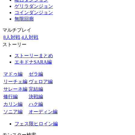
ゲリラダンジョン
コインダンジョン
無限回廊
マルチプレイ
8人対戦
4人対戦
ストーリー
ストーリーまとめ
エキドナSARA編
マドゥ編
ゼラ編
リーチェ編
ヴェロア編
サレーネ編
完結編
修行編
決戦編
カリン編
ハク編
ソニア編
オーディン編
フェス限ヒロイン編
モンスター検索