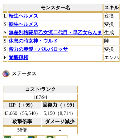
モンスター名
スキル
L
転生ヘルメス
変換
S
転生ヘルメス
変換
S
無差別格闘早乙女流二代目・早乙女らんま
生成
S
休息の時女神・ウルド
陣
S
蛮力の赤髭・バルバロッサ
変換
F
覚醒孫権
エンハ
ステータス
コスト/ランク
187/94
HP（＋99）
回復力（＋99）
43,660（55,540）
5,150（8,714）
攻撃倍率
ダメージ減少
56倍
-