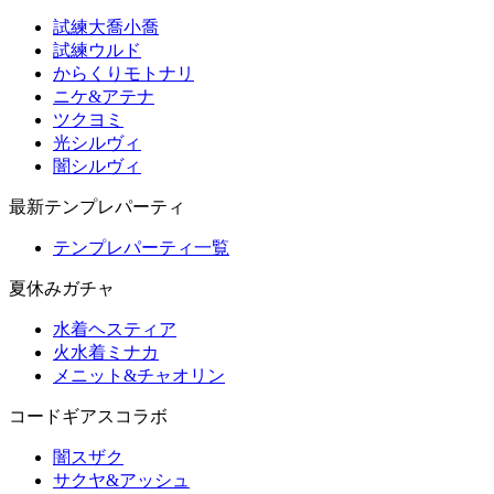
試練大喬小喬
試練ウルド
からくりモトナリ
ニケ&アテナ
ツクヨミ
光シルヴィ
闇シルヴィ
最新テンプレパーティ
テンプレパーティ一覧
夏休みガチャ
水着ヘスティア
火水着ミナカ
メニット&チャオリン
コードギアスコラボ
闇スザク
サクヤ&アッシュ