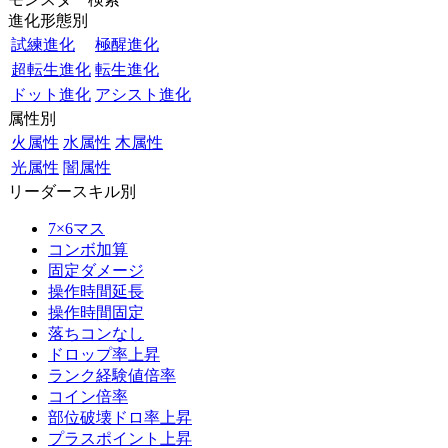
進化形態別
試練進化
極醒進化
超転生進化
転生進化
ドット進化
アシスト進化
属性別
火属性
水属性
木属性
光属性
闇属性
リーダースキル別
7×6マス
コンボ加算
固定ダメージ
操作時間延長
操作時間固定
落ちコンなし
ドロップ率上昇
ランク経験値倍率
コイン倍率
部位破壊ドロ率上昇
プラスポイント上昇