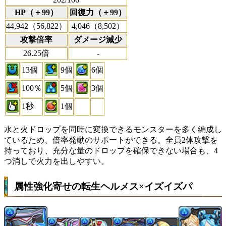
HP（＋99）
回復力（＋99）
44,942（56,822）
4,046（8,502）
攻撃倍率
ダメージ減少
26.25倍
-
13個
9個
6個
100％
5個
3個
1秒
1個
水と火ドロップを同時に変換できるモンスターを多く編成し
ているため、倍率発動のサポートができる。全員2体攻撃を
持っており、充分な量のドロップを確保できない場合も、4
つ消しで火力を出しやすい。
属性強化寄せの転生ヘルメス×イズイズパ