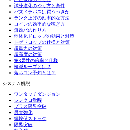
試練進化のやり方と条件
パズドラパスは買うべきか
ランク上げの効率的な方法
コインの効率的な稼ぎ方
無効パの作り方
弱体化ドロップの効果と対策
トゲドロップの仕様と対策
超重力の対策
超高度の対策
第3属性の倍率と仕様
軽減ループとは？
落ちコン予知とは？
システム解説
ワンタッチダンジョン
シンクロ覚醒
プラス限界突破
最大強化
経験値ストック
限界突破