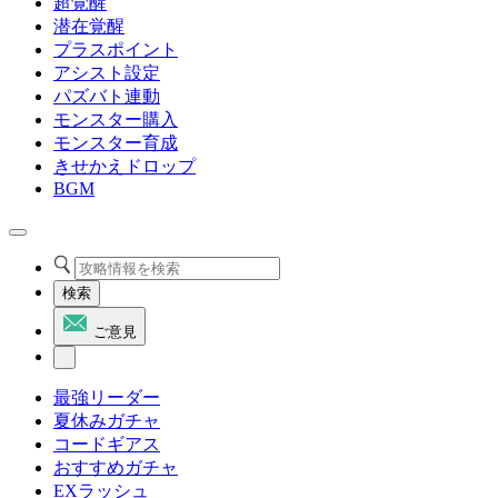
超覚醒
潜在覚醒
プラスポイント
アシスト設定
パズバト連動
モンスター購入
モンスター育成
きせかえドロップ
BGM
検索
ご意見
最強リーダー
夏休みガチャ
コードギアス
おすすめガチャ
EXラッシュ