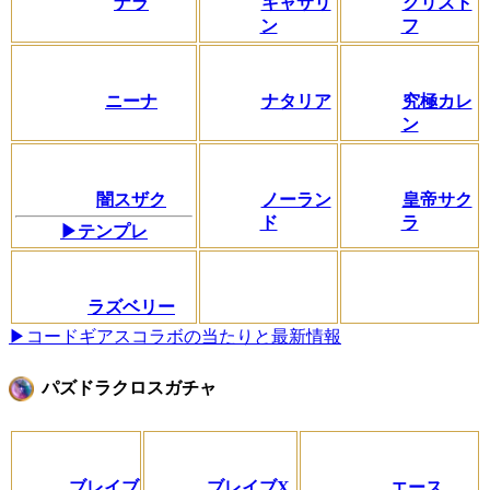
ナラ
キャサリ
クリスト
ン
フ
ニーナ
ナタリア
究極カレ
ン
闇スザク
ノーラン
皇帝サク
ド
ラ
▶テンプレ
ラズベリー
▶コードギアスコラボの当たりと最新情報
パズドラクロスガチャ
ブレイブ
ブレイブX
エース