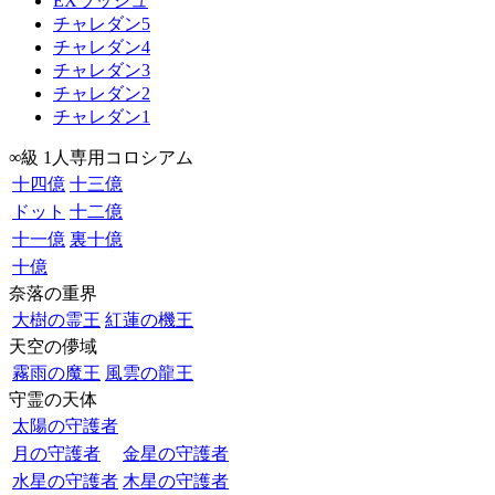
EXラッシュ
チャレダン5
チャレダン4
チャレダン3
チャレダン2
チャレダン1
∞級 1人専用コロシアム
十四億
十三億
ドット
十二億
十一億
裏十億
十億
奈落の重界
大樹の霊王
紅蓮の機王
天空の儚域
霧雨の魔王
風雲の龍王
守霊の天体
太陽の守護者
月の守護者
金星の守護者
水星の守護者
木星の守護者