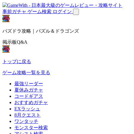
事前ガチャ
ゲーム検索
ログイン
パズドラ攻略｜パズル＆ドラゴンズ
掲示板Q&A
トップに戻る
ゲーム攻略一覧を見る
最強リーダー
夏休みガチャ
コードギアス
おすすめガチャ
EXラッシュ
8月クエスト
ワンタッチ
モンスター検索
アシスト検索