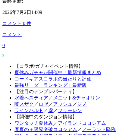
最終更新:
2026年7月2日14:09
コメント
0
件
コメント
0
【コラボ/ガチャイベント情報】
夏休みガチャが開催中！最新情報まとめ
コードギアスコラボの当たりと評価
最強リーダーランキング｜最新版
【注目のテンプレパーティ】
水着ヘスティア
／
メニット&チャオリン
闇スザク
／
ロゼ
／
アッシュ
／
ジノ
ラインハルト
／
虚
／
フリーレン
【開催中のダンジョン情報】
ワンタッチ夏休み
／
アイランドコロシアム
魔夏の＋限界突破コロシアム
／
ノーランド降臨