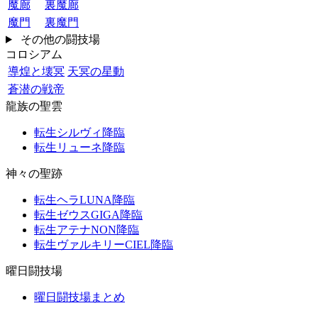
魔廊
裏魔廊
魔門
裏魔門
その他の闘技場
コロシアム
導煌と壊冥
天冥の星動
蒼潜の戦帝
龍族の聖雲
転生シルヴィ降臨
転生リューネ降臨
神々の聖跡
転生ヘラLUNA降臨
転生ゼウスGIGA降臨
転生アテナNON降臨
転生ヴァルキリーCIEL降臨
曜日闘技場
曜日闘技場まとめ