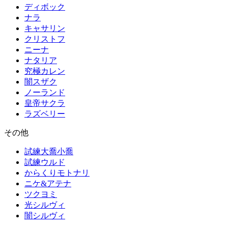
ディボック
ナラ
キャサリン
クリストフ
ニーナ
ナタリア
究極カレン
闇スザク
ノーランド
皇帝サクラ
ラズベリー
その他
試練大喬小喬
試練ウルド
からくりモトナリ
ニケ&アテナ
ツクヨミ
光シルヴィ
闇シルヴィ