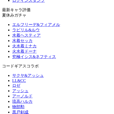
ログインスタンプ
最新キャラ評価
夏休みガチャ
エルフリーデ&フィアメル
ラビリル&ルウ
水着ヘスティア
水着セッカ
火水着ミナカ
火水着ドーナ
究極イシス&ネフティス
コードギアスコラボ
サクヤ&アッシュ
LL&CC
ロゼ
アッシュ
アーノルド
琉高ハルカ
物部勲
黒戸剣成