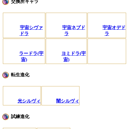
交換所キャラ
宇宙シヴァ
宇宙ネプド
宇宙オデド
ドラ
ラ
ラ
ラードラ(宇
ヨミドラ(宇
宙)
宙)
転生進化
光シルヴィ
闇シルヴィ
試練進化