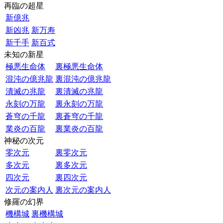
再臨の超星
新億兆
新凶兆
新万寿
新千手
新百式
未知の新星
極悪生命体
裏極悪生命体
混沌の億兆龍
裏混沌の億兆龍
潰滅の兆龍
裏潰滅の兆龍
永刻の万龍
裏永刻の万龍
蒼穹の千龍
裏蒼穹の千龍
業炎の百龍
裏業炎の百龍
神秘の次元
零次元
裏零次元
多次元
裏多次元
四次元
裏四次元
次元の案内人
裏次元の案内人
修羅の幻界
機構城
裏機構城