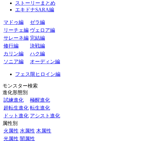
ストーリーまとめ
エキドナSARA編
マドゥ編
ゼラ編
リーチェ編
ヴェロア編
サレーネ編
完結編
修行編
決戦編
カリン編
ハク編
ソニア編
オーディン編
フェス限ヒロイン編
モンスター検索
進化形態別
試練進化
極醒進化
超転生進化
転生進化
ドット進化
アシスト進化
属性別
火属性
水属性
木属性
光属性
闇属性