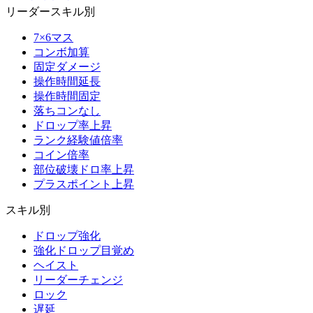
リーダースキル別
7×6マス
コンボ加算
固定ダメージ
操作時間延長
操作時間固定
落ちコンなし
ドロップ率上昇
ランク経験値倍率
コイン倍率
部位破壊ドロ率上昇
プラスポイント上昇
スキル別
ドロップ強化
強化ドロップ目覚め
ヘイスト
リーダーチェンジ
ロック
遅延