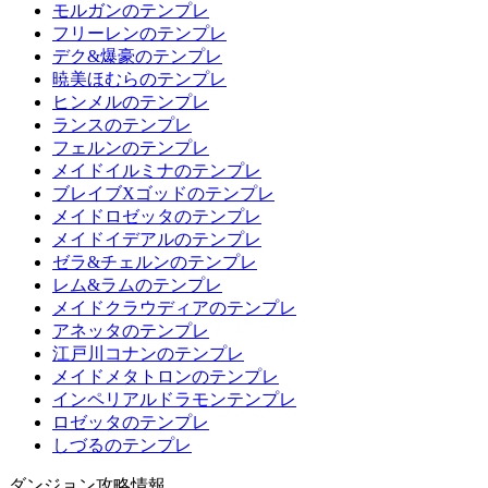
モルガンのテンプレ
フリーレンのテンプレ
デク&爆豪のテンプレ
暁美ほむらのテンプレ
ヒンメルのテンプレ
ランスのテンプレ
フェルンのテンプレ
メイドイルミナのテンプレ
ブレイブXゴッドのテンプレ
メイドロゼッタのテンプレ
メイドイデアルのテンプレ
ゼラ&チェルンのテンプレ
レム&ラムのテンプレ
メイドクラウディアのテンプレ
アネッタのテンプレ
江戸川コナンのテンプレ
メイドメタトロンのテンプレ
インペリアルドラモンテンプレ
ロゼッタのテンプレ
しづるのテンプレ
ダンジョン攻略情報