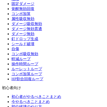
固定ダメージ
覚醒無効回復
コンボ加算
属性吸収無効
ダメージ吸収無効
ダメージ無効貫通
ダメージ無効
釘ドロップ生成
シールド破壊
自傷
コンボ吸収無効
軽減ループ
操作時間ループ
ルーレットループ
コンボ加算ループ
HP割合回復ループ
初心者向け
初心者がやるべきことまとめ
今やるべきことまとめ
部位破壊のやり方