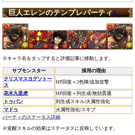
巨人エレンのテンプレパーティ
1
※キャラ名をタップすると評価記事に移動します。
サブモンスター
採用の理由
クリスマスヨグソトー
HP回復＋2色陣/追加攻撃
ス
花木九里虎
HP回復＋列生成/無効貫通
トゥバン
列生成スキル/火属性強化
マドゥ
火属性強化/スキブ
パーティのステータス詳細
※覚醒スキルの効果はステータスに反映しています。