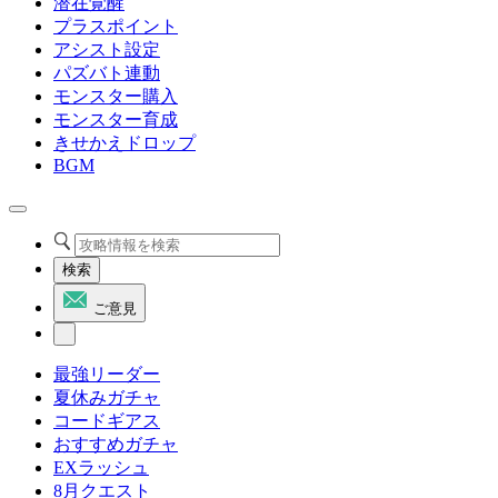
潜在覚醒
プラスポイント
アシスト設定
パズバト連動
モンスター購入
モンスター育成
きせかえドロップ
BGM
検索
ご意見
最強リーダー
夏休みガチャ
コードギアス
おすすめガチャ
EXラッシュ
8月クエスト