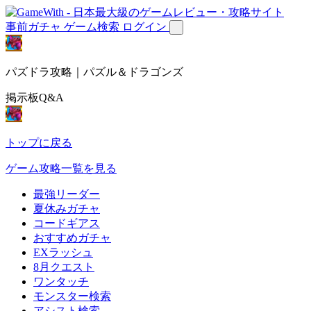
事前ガチャ
ゲーム検索
ログイン
パズドラ攻略｜パズル＆ドラゴンズ
掲示板Q&A
トップに戻る
ゲーム攻略一覧を見る
最強リーダー
夏休みガチャ
コードギアス
おすすめガチャ
EXラッシュ
8月クエスト
ワンタッチ
モンスター検索
アシスト検索