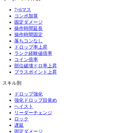
7×6マス
コンボ加算
固定ダメージ
操作時間延長
操作時間固定
落ちコンなし
ドロップ率上昇
ランク経験値倍率
コイン倍率
部位破壊ドロ率上昇
プラスポイント上昇
スキル別
ドロップ強化
強化ドロップ目覚め
ヘイスト
リーダーチェンジ
ロック
遅延
固定ダメージ