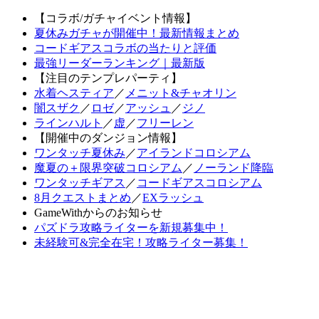
【コラボ/ガチャイベント情報】
夏休みガチャが開催中！最新情報まとめ
コードギアスコラボの当たりと評価
最強リーダーランキング｜最新版
【注目のテンプレパーティ】
水着ヘスティア
／
メニット&チャオリン
闇スザク
／
ロゼ
／
アッシュ
／
ジノ
ラインハルト
／
虚
／
フリーレン
【開催中のダンジョン情報】
ワンタッチ夏休み
／
アイランドコロシアム
魔夏の＋限界突破コロシアム
／
ノーランド降臨
ワンタッチギアス
／
コードギアスコロシアム
8月クエストまとめ
／
EXラッシュ
GameWithからのお知らせ
パズドラ攻略ライターを新規募集中！
未経験可&完全在宅！攻略ライター募集！