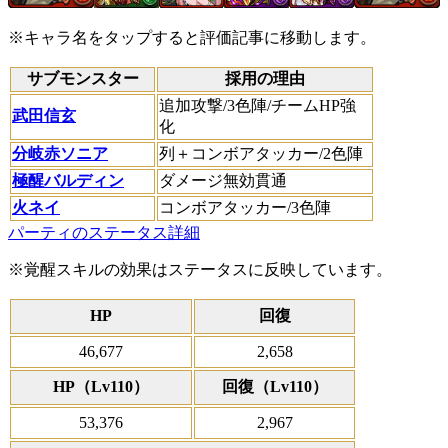
※キャラ名をタップすると評価記事に移動します。
サブモンスター
採用の理由
追加攻撃/3色陣/チームHP強
武田信玄
化
分岐赤ソニア
列＋コンボアタッカー/2色陣
極醒バルディン
ダメージ無効貫通
火ネイ
コンボアタッカー/3色陣
パーティのステータス詳細
※覚醒スキルの効果はステータスに反映しています。
HP
回復
46,677
2,658
HP（Lv110）
回復（Lv110）
53,376
2,967