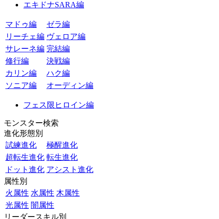
エキドナSARA編
マドゥ編
ゼラ編
リーチェ編
ヴェロア編
サレーネ編
完結編
修行編
決戦編
カリン編
ハク編
ソニア編
オーディン編
フェス限ヒロイン編
モンスター検索
進化形態別
試練進化
極醒進化
超転生進化
転生進化
ドット進化
アシスト進化
属性別
火属性
水属性
木属性
光属性
闇属性
リーダースキル別