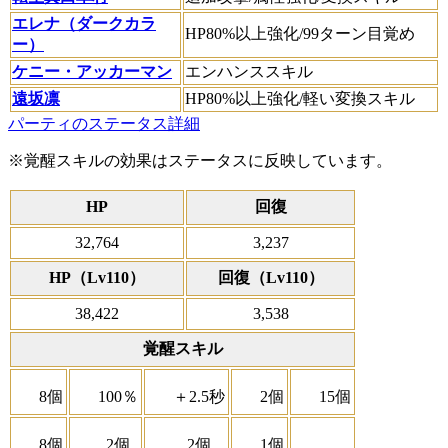
エレナ（ダークカラ
HP80%以上強化/99ターン目覚め
ー）
ケニー・アッカーマン
エンハンススキル
遠坂凛
HP80%以上強化/軽い変換スキル
パーティのステータス詳細
※覚醒スキルの効果はステータスに反映しています。
HP
回復
32,764
3,237
HP（Lv110）
回復（Lv110）
38,422
3,538
覚醒スキル
8個
100％
＋2.5秒
2個
15個
8個
2個
2個
1個