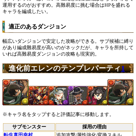
運用するのがおすすめ。高難易度に挑む場合はHPを盛れる
キャラを編成したい。
適正のあるダンジョン
幅広いダンジョンで安定した攻略ができる。サブ候補に縛り
があり編成難易度が高いのがネックだが、キャラを所持して
いれば高難易度ダンジョンの攻略も現実的。
進化前エレンのテンプレパーティ
1
※キャラ名をタップすると評価記事に移動します。
サブモンスター
採用の理由
転生真田幸村
追加攻撃/属性強化/変換スキル