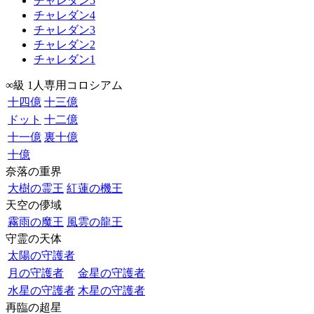
チャレダン5
チャレダン4
チャレダン3
チャレダン2
チャレダン1
∞級 1人専用コロシアム
十四億
十三億
ドット
十二億
十一億
裏十億
十億
奈落の重界
大樹の霊王
紅蓮の機王
天空の儚域
霧雨の魔王
風雲の龍王
守霊の天体
太陽の守護者
月の守護者
金星の守護者
水星の守護者
木星の守護者
再臨の超星