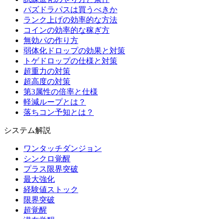
パズドラパスは買うべきか
ランク上げの効率的な方法
コインの効率的な稼ぎ方
無効パの作り方
弱体化ドロップの効果と対策
トゲドロップの仕様と対策
超重力の対策
超高度の対策
第3属性の倍率と仕様
軽減ループとは？
落ちコン予知とは？
システム解説
ワンタッチダンジョン
シンクロ覚醒
プラス限界突破
最大強化
経験値ストック
限界突破
超覚醒