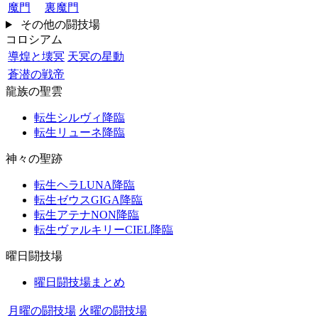
魔門
裏魔門
その他の闘技場
コロシアム
導煌と壊冥
天冥の星動
蒼潜の戦帝
龍族の聖雲
転生シルヴィ降臨
転生リューネ降臨
神々の聖跡
転生ヘラLUNA降臨
転生ゼウスGIGA降臨
転生アテナNON降臨
転生ヴァルキリーCIEL降臨
曜日闘技場
曜日闘技場まとめ
月曜の闘技場
火曜の闘技場