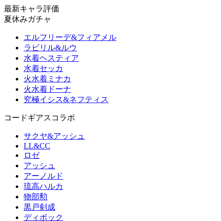
最新キャラ評価
夏休みガチャ
エルフリーデ&フィアメル
ラビリル&ルウ
水着ヘスティア
水着セッカ
火水着ミナカ
火水着ドーナ
究極イシス&ネフティス
コードギアスコラボ
サクヤ&アッシュ
LL&CC
ロゼ
アッシュ
アーノルド
琉高ハルカ
物部勲
黒戸剣成
ディボック