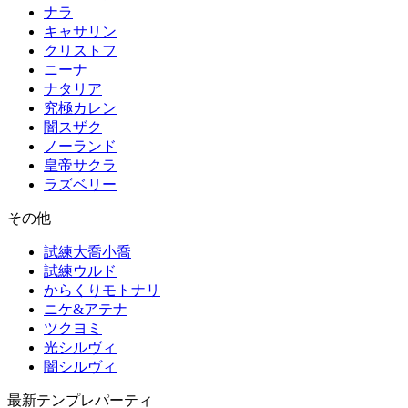
ナラ
キャサリン
クリストフ
ニーナ
ナタリア
究極カレン
闇スザク
ノーランド
皇帝サクラ
ラズベリー
その他
試練大喬小喬
試練ウルド
からくりモトナリ
ニケ&アテナ
ツクヨミ
光シルヴィ
闇シルヴィ
最新テンプレパーティ