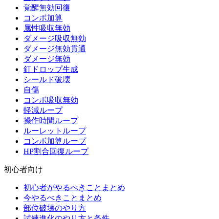
覚醒無効回復
コンボ加算
属性吸収無効
ダメージ吸収無効
ダメージ無効貫通
ダメージ無効
釘ドロップ生成
シールド破壊
自傷
コンボ吸収無効
軽減ループ
操作時間ループ
ルーレットループ
コンボ加算ループ
HP割合回復ループ
初心者向け
初心者がやるべきことまとめ
今やるべきことまとめ
部位破壊のやり方
試練進化のやり方と条件