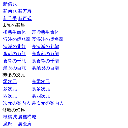
新億兆
新凶兆
新万寿
新千手
新百式
未知の新星
極悪生命体
裏極悪生命体
混沌の億兆龍
裏混沌の億兆龍
潰滅の兆龍
裏潰滅の兆龍
永刻の万龍
裏永刻の万龍
蒼穹の千龍
裏蒼穹の千龍
業炎の百龍
裏業炎の百龍
神秘の次元
零次元
裏零次元
多次元
裏多次元
四次元
裏四次元
次元の案内人
裏次元の案内人
修羅の幻界
機構城
裏機構城
魔廊
裏魔廊