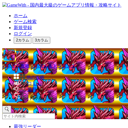
ホーム
ゲーム検索
新規登録
ログイン
2カラム
3カラム
パズドラ攻略｜パズル＆ドラゴンズ
他の攻略
コミュ
速報
掲示板
最強リーダー