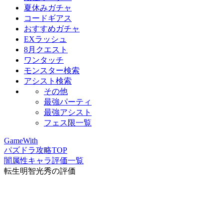
夏休みガチャ
コードギアス
おすすめガチャ
EXラッシュ
8月クエスト
ワンタッチ
モンスター検索
アシスト検索
その他
最強パーティ
最強アシスト
フェス限一覧
GameWith
パズドラ攻略TOP
闇属性キャラ評価一覧
転生明智光秀の評価