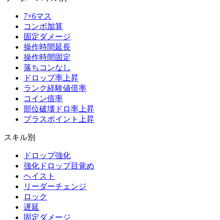
7×6マス
コンボ加算
固定ダメージ
操作時間延長
操作時間固定
落ちコンなし
ドロップ率上昇
ランク経験値倍率
コイン倍率
部位破壊ドロ率上昇
プラスポイント上昇
スキル別
ドロップ強化
強化ドロップ目覚め
ヘイスト
リーダーチェンジ
ロック
遅延
固定ダメージ