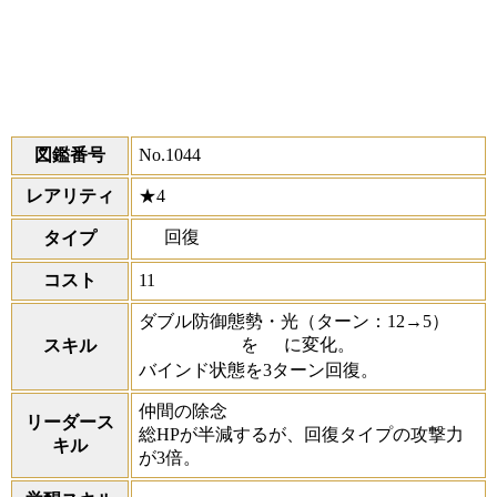
図鑑番号
No.1044
レアリティ
★4
回復
タイプ
コスト
11
ダブル防御態勢・光
（ターン：12→5）
を
に変化。
スキル
バインド状態を3ターン回復。
仲間の除念
リーダース
総HPが半減するが、回復タイプの攻撃力
キル
が3倍。