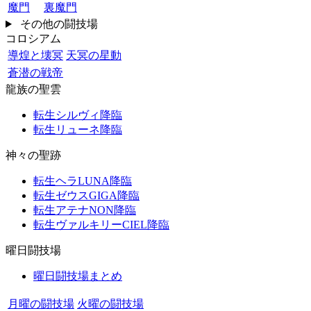
魔門
裏魔門
その他の闘技場
コロシアム
導煌と壊冥
天冥の星動
蒼潜の戦帝
龍族の聖雲
転生シルヴィ降臨
転生リューネ降臨
神々の聖跡
転生ヘラLUNA降臨
転生ゼウスGIGA降臨
転生アテナNON降臨
転生ヴァルキリーCIEL降臨
曜日闘技場
曜日闘技場まとめ
月曜の闘技場
火曜の闘技場