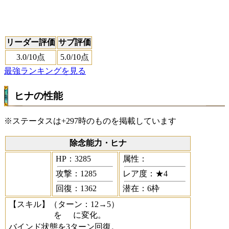
リーダー評価
サブ評価
3.0
/10点
5.0
/10点
最強ランキングを見る
ヒナの性能
※ステータスは+297時のものを掲載しています
除念能力・ヒナ
HP：3285
属性：
攻撃：1285
レア度：★4
回復：1362
潜在：6枠
【スキル】
（ターン：12→5）
を
に変化。
バインド状態を3ターン回復。