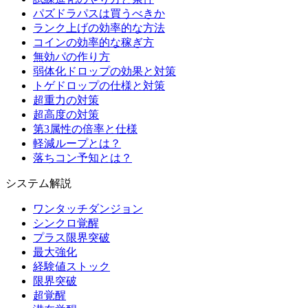
パズドラパスは買うべきか
ランク上げの効率的な方法
コインの効率的な稼ぎ方
無効パの作り方
弱体化ドロップの効果と対策
トゲドロップの仕様と対策
超重力の対策
超高度の対策
第3属性の倍率と仕様
軽減ループとは？
落ちコン予知とは？
システム解説
ワンタッチダンジョン
シンクロ覚醒
プラス限界突破
最大強化
経験値ストック
限界突破
超覚醒