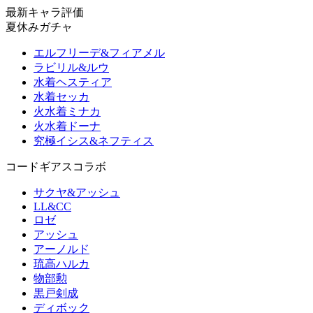
最新キャラ評価
夏休みガチャ
エルフリーデ&フィアメル
ラビリル&ルウ
水着ヘスティア
水着セッカ
火水着ミナカ
火水着ドーナ
究極イシス&ネフティス
コードギアスコラボ
サクヤ&アッシュ
LL&CC
ロゼ
アッシュ
アーノルド
琉高ハルカ
物部勲
黒戸剣成
ディボック