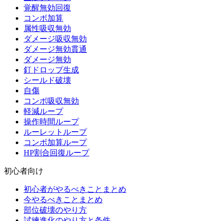
覚醒無効回復
コンボ加算
属性吸収無効
ダメージ吸収無効
ダメージ無効貫通
ダメージ無効
釘ドロップ生成
シールド破壊
自傷
コンボ吸収無効
軽減ループ
操作時間ループ
ルーレットループ
コンボ加算ループ
HP割合回復ループ
初心者向け
初心者がやるべきことまとめ
今やるべきことまとめ
部位破壊のやり方
試練進化のやり方と条件