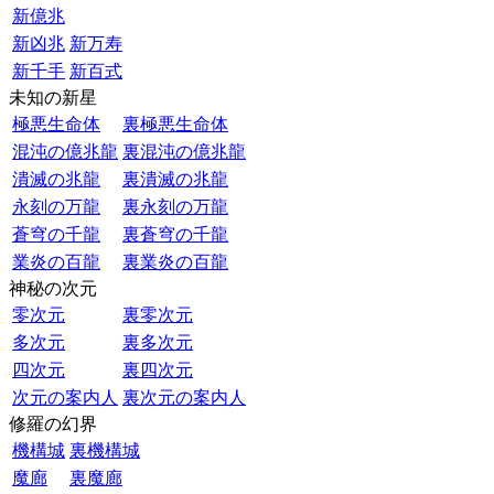
新億兆
新凶兆
新万寿
新千手
新百式
未知の新星
極悪生命体
裏極悪生命体
混沌の億兆龍
裏混沌の億兆龍
潰滅の兆龍
裏潰滅の兆龍
永刻の万龍
裏永刻の万龍
蒼穹の千龍
裏蒼穹の千龍
業炎の百龍
裏業炎の百龍
神秘の次元
零次元
裏零次元
多次元
裏多次元
四次元
裏四次元
次元の案内人
裏次元の案内人
修羅の幻界
機構城
裏機構城
魔廊
裏魔廊