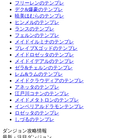
フリーレンのテンプレ
デク&爆豪のテンプレ
暁美ほむらのテンプレ
ヒンメルのテンプレ
ランスのテンプレ
フェルンのテンプレ
メイドイルミナのテンプレ
ブレイブXゴッドのテンプレ
メイドロゼッタのテンプレ
メイドイデアルのテンプレ
ゼラ&チェルンのテンプレ
レム&ラムのテンプレ
メイドクラウディアのテンプレ
アネッタのテンプレ
江戸川コナンのテンプレ
メイドメタトロンのテンプレ
インペリアルドラモンテンプレ
ロゼッタのテンプレ
しづるのテンプレ
ダンジョン攻略情報
最新・注目ダンジョン