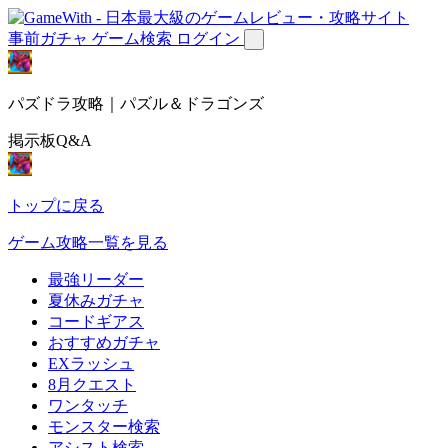
事前ガチャ
ゲーム検索
ログイン
パズドラ攻略｜パズル＆ドラゴンズ
掲示板Q&A
トップに戻る
ゲーム攻略一覧を見る
最強リーダー
夏休みガチャ
コードギアス
おすすめガチャ
EXラッシュ
8月クエスト
ワンタッチ
モンスター検索
アシスト検索