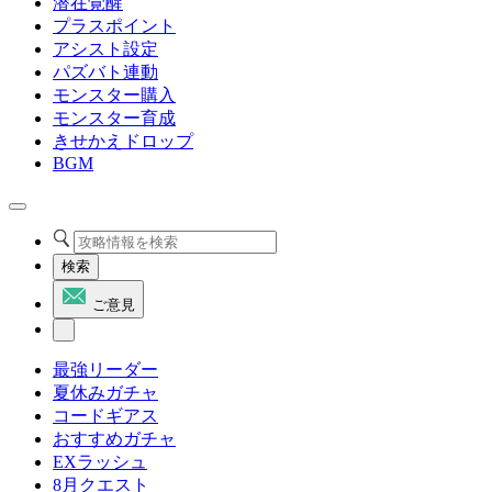
潜在覚醒
プラスポイント
アシスト設定
パズバト連動
モンスター購入
モンスター育成
きせかえドロップ
BGM
検索
ご意見
最強リーダー
夏休みガチャ
コードギアス
おすすめガチャ
EXラッシュ
8月クエスト