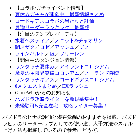
【コラボ/ガチャイベント情報】
夏休みガチャが開催中！最新情報まとめ
コードギアスコラボの当たりと評価
最強リーダーランキング｜最新版
【注目のテンプレパーティ】
水着ヘスティア
／
メニット&チャオリン
闇スザク
／
ロゼ
／
アッシュ
／
ジノ
ラインハルト
／
虚
／
フリーレン
【開催中のダンジョン情報】
ワンタッチ夏休み
／
アイランドコロシアム
魔夏の＋限界突破コロシアム
／
ノーランド降臨
ワンタッチギアス
／
コードギアスコロシアム
8月クエストまとめ
／
EXラッシュ
GameWithからのお知らせ
パズドラ攻略ライターを新規募集中！
未経験可&完全在宅！攻略ライター募集！
パズドラのヒナの評価と潜在覚醒のおすすめを掲載。パズド
ラヒナのリーダー/サブとしての使い道、入手方法やスキル
上げ方法も掲載しているので参考にどうぞ。