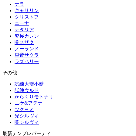
ナラ
キャサリン
クリストフ
ニーナ
ナタリア
究極カレン
闇スザク
ノーランド
皇帝サクラ
ラズベリー
その他
試練大喬小喬
試練ウルド
からくりモトナリ
ニケ&アテナ
ツクヨミ
光シルヴィ
闇シルヴィ
最新テンプレパーティ