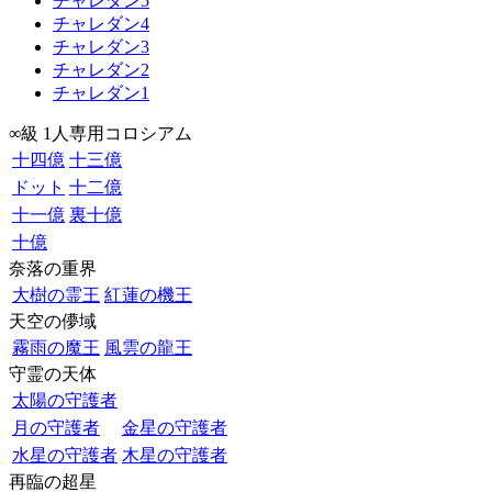
チャレダン5
チャレダン4
チャレダン3
チャレダン2
チャレダン1
∞級 1人専用コロシアム
十四億
十三億
ドット
十二億
十一億
裏十億
十億
奈落の重界
大樹の霊王
紅蓮の機王
天空の儚域
霧雨の魔王
風雲の龍王
守霊の天体
太陽の守護者
月の守護者
金星の守護者
水星の守護者
木星の守護者
再臨の超星