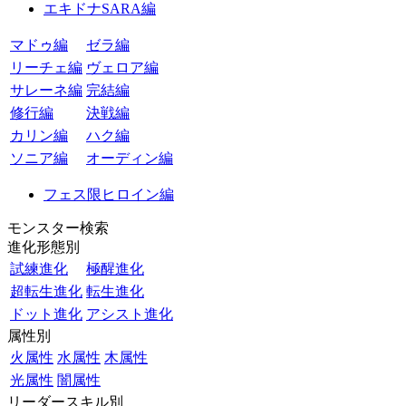
エキドナSARA編
マドゥ編
ゼラ編
リーチェ編
ヴェロア編
サレーネ編
完結編
修行編
決戦編
カリン編
ハク編
ソニア編
オーディン編
フェス限ヒロイン編
モンスター検索
進化形態別
試練進化
極醒進化
超転生進化
転生進化
ドット進化
アシスト進化
属性別
火属性
水属性
木属性
光属性
闇属性
リーダースキル別