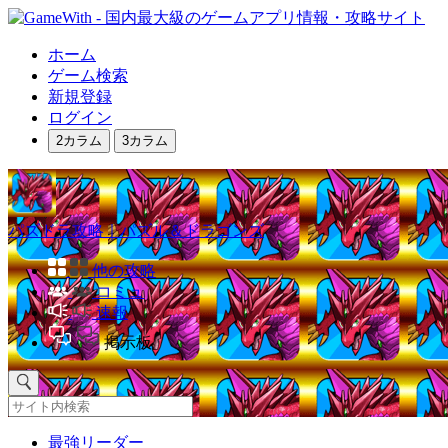
ホーム
ゲーム検索
新規登録
ログイン
2カラム
3カラム
パズドラ攻略｜パズル＆ドラゴンズ
他の攻略
コミュ
速報
掲示板
最強リーダー