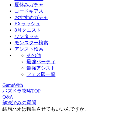
夏休みガチャ
コードギアス
おすすめガチャ
EXラッシュ
8月クエスト
ワンタッチ
モンスター検索
アシスト検索
その他
最強パーティ
最強アシスト
フェス限一覧
GameWith
パズドラ攻略TOP
Q&A
解決済みの質問
結局ハオは転生させてもいいんですか。