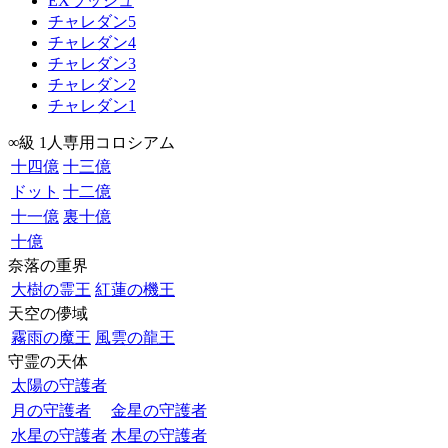
EXラッシュ
チャレダン5
チャレダン4
チャレダン3
チャレダン2
チャレダン1
∞級 1人専用コロシアム
十四億
十三億
ドット
十二億
十一億
裏十億
十億
奈落の重界
大樹の霊王
紅蓮の機王
天空の儚域
霧雨の魔王
風雲の龍王
守霊の天体
太陽の守護者
月の守護者
金星の守護者
水星の守護者
木星の守護者