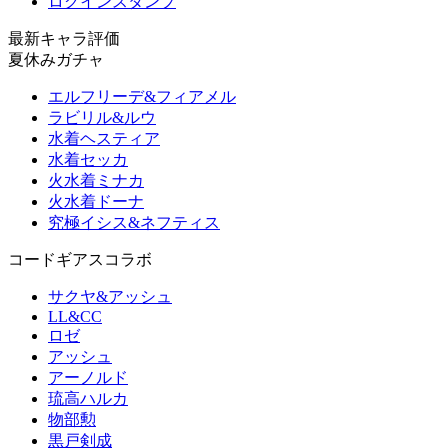
ログインスタンプ
最新キャラ評価
夏休みガチャ
エルフリーデ&フィアメル
ラビリル&ルウ
水着ヘスティア
水着セッカ
火水着ミナカ
火水着ドーナ
究極イシス&ネフティス
コードギアスコラボ
サクヤ&アッシュ
LL&CC
ロゼ
アッシュ
アーノルド
琉高ハルカ
物部勲
黒戸剣成