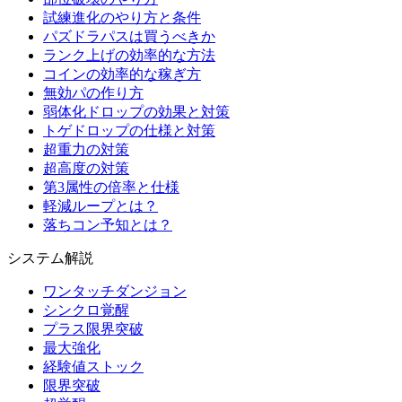
試練進化のやり方と条件
パズドラパスは買うべきか
ランク上げの効率的な方法
コインの効率的な稼ぎ方
無効パの作り方
弱体化ドロップの効果と対策
トゲドロップの仕様と対策
超重力の対策
超高度の対策
第3属性の倍率と仕様
軽減ループとは？
落ちコン予知とは？
システム解説
ワンタッチダンジョン
シンクロ覚醒
プラス限界突破
最大強化
経験値ストック
限界突破