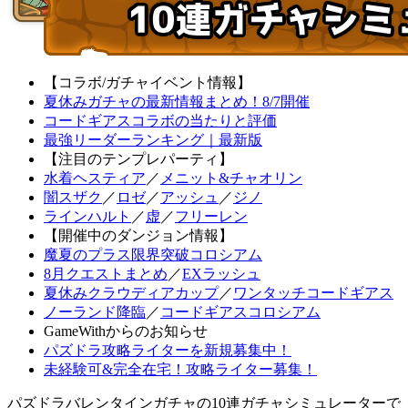
【コラボ/ガチャイベント情報】
夏休みガチャの最新情報まとめ！8/7開催
コードギアスコラボの当たりと評価
最強リーダーランキング｜最新版
【注目のテンプレパーティ】
水着ヘスティア
／
メニット&チャオリン
闇スザク
／
ロゼ
／
アッシュ
／
ジノ
ラインハルト
／
虚
／
フリーレン
【開催中のダンジョン情報】
魔夏のプラス限界突破コロシアム
8月クエストまとめ
／
EXラッシュ
夏休みクラウディアカップ
／
ワンタッチコードギアス
ノーランド降臨
／
コードギアスコロシアム
GameWithからのお知らせ
パズドラ攻略ライターを新規募集中！
未経験可&完全在宅！攻略ライター募集！
パズドラバレンタインガチャの10連ガチャシミュレーターで