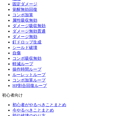
固定ダメージ
覚醒無効回復
コンボ加算
属性吸収無効
ダメージ吸収無効
ダメージ無効貫通
ダメージ無効
釘ドロップ生成
シールド破壊
自傷
コンボ吸収無効
軽減ループ
操作時間ループ
ルーレットループ
コンボ加算ループ
HP割合回復ループ
初心者向け
初心者がやるべきことまとめ
今やるべきことまとめ
部位破壊のやり方