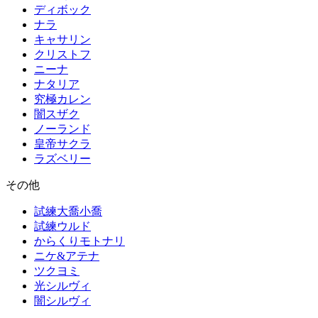
ディボック
ナラ
キャサリン
クリストフ
ニーナ
ナタリア
究極カレン
闇スザク
ノーランド
皇帝サクラ
ラズベリー
その他
試練大喬小喬
試練ウルド
からくりモトナリ
ニケ&アテナ
ツクヨミ
光シルヴィ
闇シルヴィ