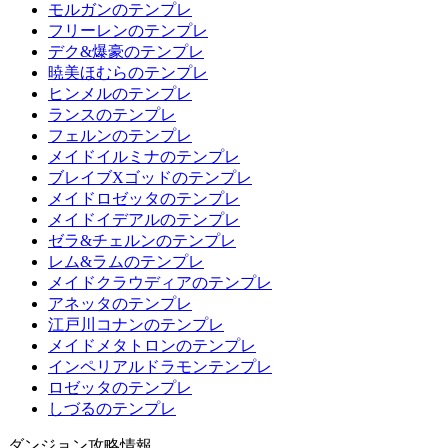
モルガンのテンプレ
フリーレンのテンプレ
デク&爆豪のテンプレ
暁美ほむらのテンプレ
ヒンメルのテンプレ
ランスのテンプレ
フェルンのテンプレ
メイドイルミナのテンプレ
ブレイブXゴッドのテンプレ
メイドロゼッタのテンプレ
メイドイデアルのテンプレ
ゼラ&チェルンのテンプレ
レム&ラムのテンプレ
メイドクラウディアのテンプレ
アネッタのテンプレ
江戸川コナンのテンプレ
メイドメタトロンのテンプレ
インペリアルドラモンテンプレ
ロゼッタのテンプレ
しづるのテンプレ
ダンジョン攻略情報