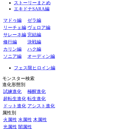
ストーリーまとめ
エキドナSARA編
マドゥ編
ゼラ編
リーチェ編
ヴェロア編
サレーネ編
完結編
修行編
決戦編
カリン編
ハク編
ソニア編
オーディン編
フェス限ヒロイン編
モンスター検索
進化形態別
試練進化
極醒進化
超転生進化
転生進化
ドット進化
アシスト進化
属性別
火属性
水属性
木属性
光属性
闇属性