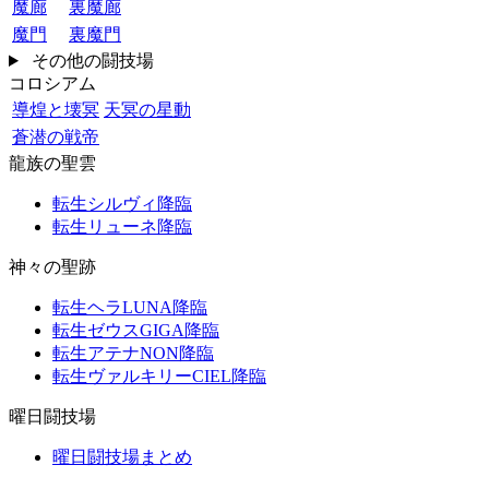
魔廊
裏魔廊
魔門
裏魔門
その他の闘技場
コロシアム
導煌と壊冥
天冥の星動
蒼潜の戦帝
龍族の聖雲
転生シルヴィ降臨
転生リューネ降臨
神々の聖跡
転生ヘラLUNA降臨
転生ゼウスGIGA降臨
転生アテナNON降臨
転生ヴァルキリーCIEL降臨
曜日闘技場
曜日闘技場まとめ