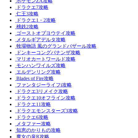
ポケモンZA攻略
ドラクエ7攻略
仁王3攻略
ドラクエ1・2攻略
桃鉄2攻略
ゴーストオブヨウテイ攻略
メタルギアデルタ攻略
牧場物語 風のグランドバザール攻略
ドンキーコングバナンザ攻略
マリオカートワールド攻略
モンハンワイルズ攻略
エルデンリング攻略
Blades of Fire攻略
ファンタジーライフi攻略
ドラクエ3リメイク攻略
ドラクエ10オフライン攻略
ドラクエ11攻略
ドラクエモンスターズ3攻略
ドラクエ6攻略
メタファー攻略
知恵のかりもの攻略
魔女の泉R攻略