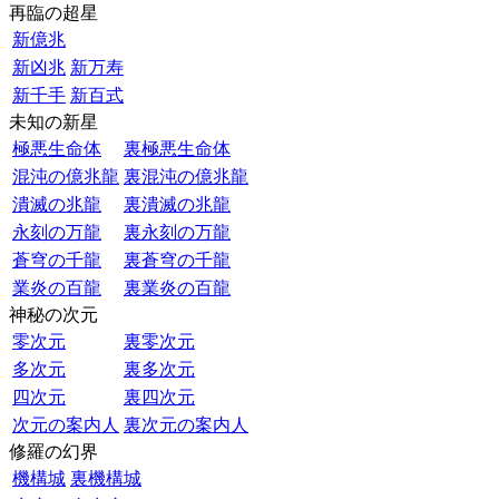
再臨の超星
新億兆
新凶兆
新万寿
新千手
新百式
未知の新星
極悪生命体
裏極悪生命体
混沌の億兆龍
裏混沌の億兆龍
潰滅の兆龍
裏潰滅の兆龍
永刻の万龍
裏永刻の万龍
蒼穹の千龍
裏蒼穹の千龍
業炎の百龍
裏業炎の百龍
神秘の次元
零次元
裏零次元
多次元
裏多次元
四次元
裏四次元
次元の案内人
裏次元の案内人
修羅の幻界
機構城
裏機構城