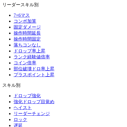
リーダースキル別
7×6マス
コンボ加算
固定ダメージ
操作時間延長
操作時間固定
落ちコンなし
ドロップ率上昇
ランク経験値倍率
コイン倍率
部位破壊ドロ率上昇
プラスポイント上昇
スキル別
ドロップ強化
強化ドロップ目覚め
ヘイスト
リーダーチェンジ
ロック
遅延