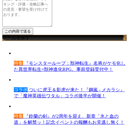
ゲームを探す
特集
『モンスターループ：獣神転生』名将がケモ化し
た異世界転生×獣神進化RPG。事前登録受付中！
コラボ
ついに虎王＆影虎が来た！『鋼嵐 - メカラシ』
で「魔神英雄伝ワタル」コラボ後半が開催！
特集
『鈴蘭の剣』が2周年を迎え、新章「氷と血の
道」を解禁ッ！記念イベントの報酬もお見逃し無く！