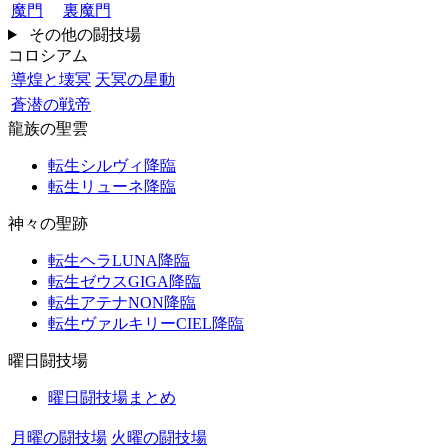
魔門
裏魔門
その他の闘技場
コロシアム
導煌と壊冥
天冥の星動
蒼潜の戦帝
龍族の聖雲
転生シルヴィ降臨
転生リューネ降臨
神々の聖跡
転生ヘラLUNA降臨
転生ゼウスGIGA降臨
転生アテナNON降臨
転生ヴァルキリーCIEL降臨
曜日闘技場
曜日闘技場まとめ
月曜の闘技場
火曜の闘技場