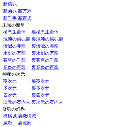
新億兆
新凶兆
新万寿
新千手
新百式
未知の新星
極悪生命体
裏極悪生命体
混沌の億兆龍
裏混沌の億兆龍
潰滅の兆龍
裏潰滅の兆龍
永刻の万龍
裏永刻の万龍
蒼穹の千龍
裏蒼穹の千龍
業炎の百龍
裏業炎の百龍
神秘の次元
零次元
裏零次元
多次元
裏多次元
四次元
裏四次元
次元の案内人
裏次元の案内人
修羅の幻界
機構城
裏機構城
魔廊
裏魔廊