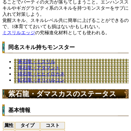
ることでパーティの火力が落ちてしまうこと。エンハンスス
キルやギガグラビティ系のスキルを持つモンスターをサブに
入れて対策しよう。
覚醒スキル、スキルレベル共に簡単に上げることができるの
で、1体育てておいても損はないかもしれない。
ミスリルエッジ
の究極進化材料としても使われる。
同名スキル持ちモンスター
蒼石龍・ミスリル
翠石龍・アダマント
緋石龍・ヒヒイロカネ
虹石龍・オリハルコン
紫石龍・ダマスカスのステータス
基本情報
属性
タイプ
コスト