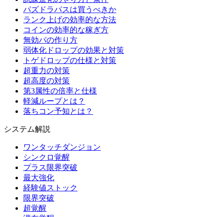
パズドラパスは買うべきか
ランク上げの効率的な方法
コインの効率的な稼ぎ方
無効パの作り方
弱体化ドロップの効果と対策
トゲドロップの仕様と対策
超重力の対策
超高度の対策
第3属性の倍率と仕様
軽減ループとは？
落ちコン予知とは？
システム解説
ワンタッチダンジョン
シンクロ覚醒
プラス限界突破
最大強化
経験値ストック
限界突破
超覚醒