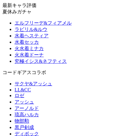
最新キャラ評価
夏休みガチャ
エルフリーデ&フィアメル
ラビリル&ルウ
水着ヘスティア
水着セッカ
火水着ミナカ
火水着ドーナ
究極イシス&ネフティス
コードギアスコラボ
サクヤ&アッシュ
LL&CC
ロゼ
アッシュ
アーノルド
琉高ハルカ
物部勲
黒戸剣成
ディボック