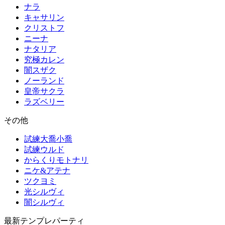
ナラ
キャサリン
クリストフ
ニーナ
ナタリア
究極カレン
闇スザク
ノーランド
皇帝サクラ
ラズベリー
その他
試練大喬小喬
試練ウルド
からくりモトナリ
ニケ&アテナ
ツクヨミ
光シルヴィ
闇シルヴィ
最新テンプレパーティ