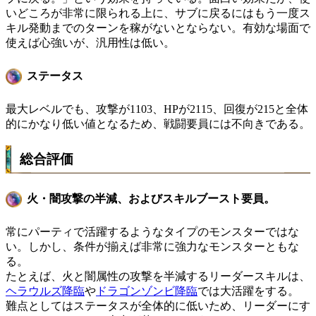
いどころが非常に限られる上に、サブに戻るにはもう一度ス
キル発動までのターンを稼がないとならない。有効な場面で
使えば心強いが、汎用性は低い。
ステータス
最大レベルでも、攻撃が1103、HPが2115、回復が215と全体
的にかなり低い値となるため、戦闘要員には不向きである。
総合評価
火・闇攻撃の半減、およびスキルブースト要員。
常にパーティで活躍するようなタイプのモンスターではな
い。しかし、条件が揃えば非常に強力なモンスターともな
る。
たとえば、火と闇属性の攻撃を半減するリーダースキルは、
ヘラウルズ降臨
や
ドラゴンゾンビ降臨
では大活躍をする。
難点としてはステータスが全体的に低いため、リーダーにす