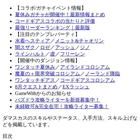
【コラボ/ガチャイベント情報】
夏休みガチャが開催中！最新情報まとめ
コードギアスコラボの当たりと評価
最強リーダーランキング｜最新版
【注目のテンプレパーティ】
水着ヘスティア
／
メニット&チャオリン
闇スザク
／
ロゼ
／
アッシュ
／
ジノ
ラインハルト
／
虚
／
フリーレン
【開催中のダンジョン情報】
ワンタッチ夏休み
／
アイランドコロシアム
魔夏の＋限界突破コロシアム
／
ノーランド降臨
ワンタッチギアス
／
コードギアスコロシアム
8月クエストまとめ
／
EXラッシュ
GameWithからのお知らせ
パズドラ攻略ライターを新規募集中！
未経験可&完全在宅！攻略ライター募集！
ダマスカスのスキルやステータス、入手方法、スキル上げ
な
どを掲載しています。
目次