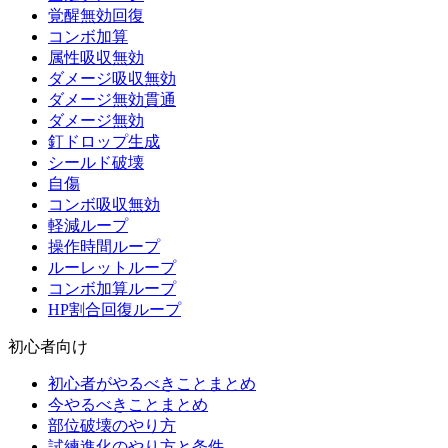
覚醒無効回復
コンボ加算
属性吸収無効
ダメージ吸収無効
ダメージ無効貫通
ダメージ無効
釘ドロップ生成
シールド破壊
自傷
コンボ吸収無効
軽減ループ
操作時間ループ
ルーレットループ
コンボ加算ループ
HP割合回復ループ
初心者向け
初心者がやるべきことまとめ
今やるべきことまとめ
部位破壊のやり方
試練進化のやり方と条件