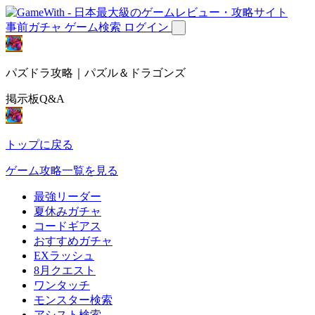
事前ガチャ
ゲーム検索
ログイン
パズドラ攻略｜パズル＆ドラゴンズ
掲示板Q&A
トップに戻る
ゲーム攻略一覧を見る
最強リーダー
夏休みガチャ
コードギアス
おすすめガチャ
EXラッシュ
8月クエスト
ワンタッチ
モンスター検索
アシスト検索