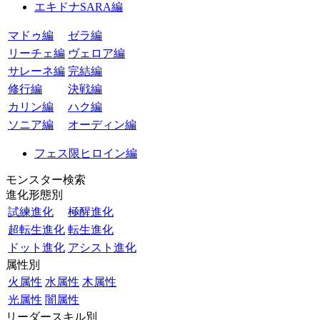
エキドナSARA編
マドゥ編
ゼラ編
リーチェ編
ヴェロア編
サレーネ編
完結編
修行編
決戦編
カリン編
ハク編
ソニア編
オーディン編
フェス限ヒロイン編
モンスター検索
進化形態別
試練進化
極醒進化
超転生進化
転生進化
ドット進化
アシスト進化
属性別
火属性
水属性
木属性
光属性
闇属性
リーダースキル別