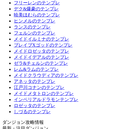
フリーレンのテンプレ
デク&爆豪のテンプレ
暁美ほむらのテンプレ
ヒンメルのテンプレ
ランスのテンプレ
フェルンのテンプレ
メイドイルミナのテンプレ
ブレイブXゴッドのテンプレ
メイドロゼッタのテンプレ
メイドイデアルのテンプレ
ゼラ&チェルンのテンプレ
レム&ラムのテンプレ
メイドクラウディアのテンプレ
アネッタのテンプレ
江戸川コナンのテンプレ
メイドメタトロンのテンプレ
インペリアルドラモンテンプレ
ロゼッタのテンプレ
しづるのテンプレ
ダンジョン攻略情報
最新・注目ダンジョン