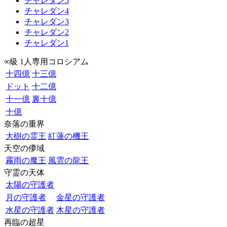
チャレダン5
チャレダン4
チャレダン3
チャレダン2
チャレダン1
∞級 1人専用コロシアム
十四億
十三億
ドット
十二億
十一億
裏十億
十億
奈落の重界
大樹の霊王
紅蓮の機王
天空の儚域
霧雨の魔王
風雲の龍王
守霊の天体
太陽の守護者
月の守護者
金星の守護者
水星の守護者
木星の守護者
再臨の超星