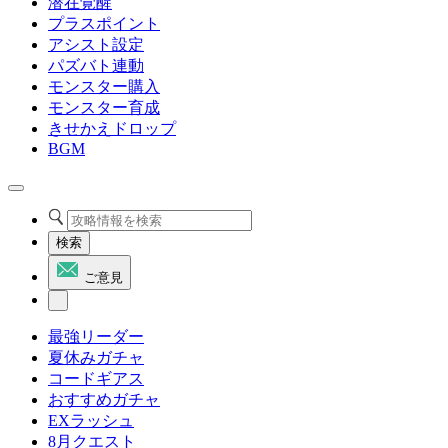
潜在覚醒
プラスポイント
アシスト設定
パズバト連動
モンスター購入
モンスター育成
きせかえドロップ
BGM
検索
ご意見
最強リーダー
夏休みガチャ
コードギアス
おすすめガチャ
EXラッシュ
8月クエスト