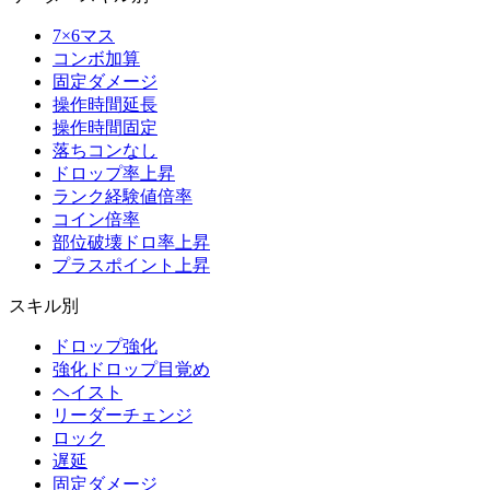
7×6マス
コンボ加算
固定ダメージ
操作時間延長
操作時間固定
落ちコンなし
ドロップ率上昇
ランク経験値倍率
コイン倍率
部位破壊ドロ率上昇
プラスポイント上昇
スキル別
ドロップ強化
強化ドロップ目覚め
ヘイスト
リーダーチェンジ
ロック
遅延
固定ダメージ