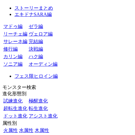
ストーリーまとめ
エキドナSARA編
マドゥ編
ゼラ編
リーチェ編
ヴェロア編
サレーネ編
完結編
修行編
決戦編
カリン編
ハク編
ソニア編
オーディン編
フェス限ヒロイン編
モンスター検索
進化形態別
試練進化
極醒進化
超転生進化
転生進化
ドット進化
アシスト進化
属性別
火属性
水属性
木属性