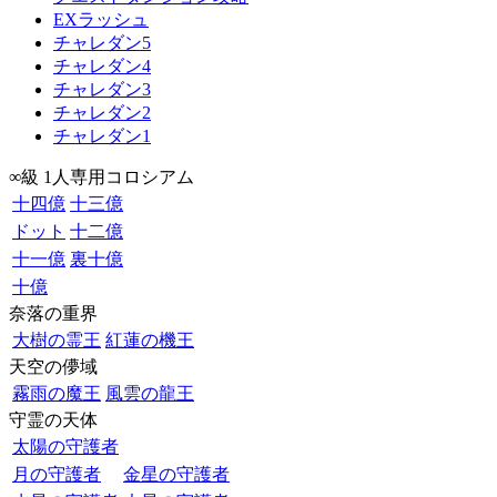
EXラッシュ
チャレダン5
チャレダン4
チャレダン3
チャレダン2
チャレダン1
∞級 1人専用コロシアム
十四億
十三億
ドット
十二億
十一億
裏十億
十億
奈落の重界
大樹の霊王
紅蓮の機王
天空の儚域
霧雨の魔王
風雲の龍王
守霊の天体
太陽の守護者
月の守護者
金星の守護者