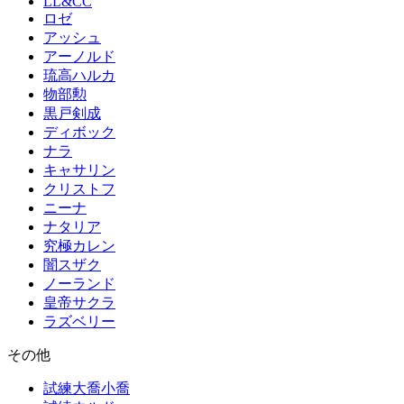
LL&CC
ロゼ
アッシュ
アーノルド
琉高ハルカ
物部勲
黒戸剣成
ディボック
ナラ
キャサリン
クリストフ
ニーナ
ナタリア
究極カレン
闇スザク
ノーランド
皇帝サクラ
ラズベリー
その他
試練大喬小喬