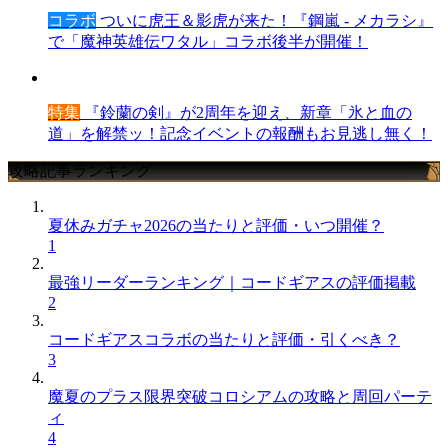
コラボ
ついに虎王＆影虎が来た！『鋼嵐 - メカラシ』
で「魔神英雄伝ワタル」コラボ後半が開催！
特集
『鈴蘭の剣』が2周年を迎え、新章「氷と血の
道」を解禁ッ！記念イベントの報酬もお見逃し無く！
攻略記事ランキング
夏休みガチャ2026の当たりと評価・いつ開催？
1
最強リーダーランキング｜コードギアスの評価掲載
2
コードギアスコラボの当たりと評価・引くべき？
3
魔夏のプラス限界突破コロシアムの攻略と周回パーテ
ィ
4