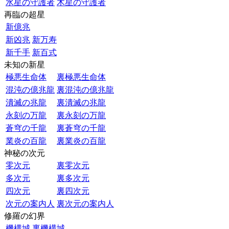
水星の守護者
木星の守護者
再臨の超星
新億兆
新凶兆
新万寿
新千手
新百式
未知の新星
極悪生命体
裏極悪生命体
混沌の億兆龍
裏混沌の億兆龍
潰滅の兆龍
裏潰滅の兆龍
永刻の万龍
裏永刻の万龍
蒼穹の千龍
裏蒼穹の千龍
業炎の百龍
裏業炎の百龍
神秘の次元
零次元
裏零次元
多次元
裏多次元
四次元
裏四次元
次元の案内人
裏次元の案内人
修羅の幻界
機構城
裏機構城