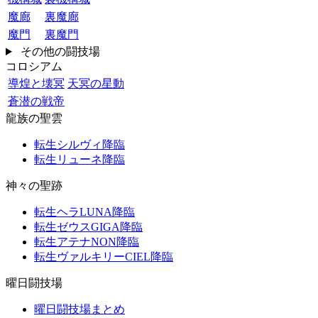
魔廊
裏魔廊
魔門
裏魔門
その他の闘技場
コロシアム
導煌と壊冥
天冥の星動
蒼潜の戦帝
龍族の聖雲
転生シルヴィ降臨
転生リューネ降臨
神々の聖跡
転生ヘラLUNA降臨
転生ゼウスGIGA降臨
転生アテナNON降臨
転生ヴァルキリーCIEL降臨
曜日闘技場
曜日闘技場まとめ