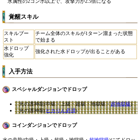
水属性の2コンボ以上で、攻撃力が2.5倍になる
覚醒スキル
スキルブー
チーム全体のスキルが1ターン溜まった状態
スト
で始まる
水ドロップ
強化された水ドロップが出ることがある
強化
入手方法
スペシャルダンジョンでドロップ
光の護神龍(中級・上級・超級・地獄級・
超地獄級
)
光の護神龍(
ヒカりん必須
)
コインダンジョンでドロップ
水の蟲龍(中級・上級・超級・地獄級・
超地獄級
)にてドロッ