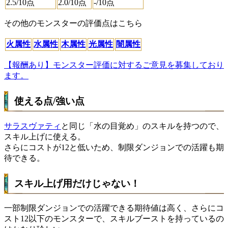
2.5
/10点
2.0
/10点
-
/10点
その他のモンスターの評価点はこちら
火属性
水属性
木属性
光属性
闇属性
【報酬あり】モンスター評価に対するご意見を募集しており
ます。
使える点/強い点
サラスヴァティ
と同じ「水の目覚め」のスキルを持つので、
スキル上げに使える。
さらにコストが12と低いため、制限ダンジョンでの活躍も期
待できる。
スキル上げ用だけじゃない！
一部制限ダンジョンでの活躍できる期待値は高く、さらに
コ
スト12以下のモンスターで、スキルブーストを持っているの