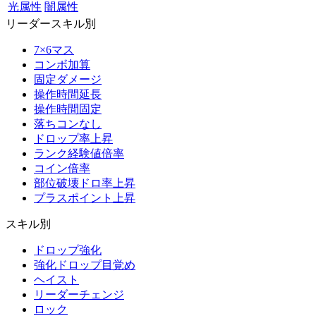
光属性
闇属性
リーダースキル別
7×6マス
コンボ加算
固定ダメージ
操作時間延長
操作時間固定
落ちコンなし
ドロップ率上昇
ランク経験値倍率
コイン倍率
部位破壊ドロ率上昇
プラスポイント上昇
スキル別
ドロップ強化
強化ドロップ目覚め
ヘイスト
リーダーチェンジ
ロック