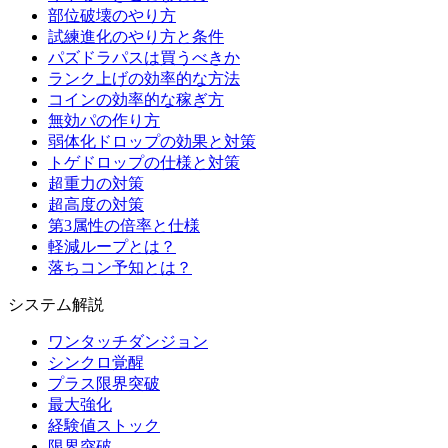
部位破壊のやり方
試練進化のやり方と条件
パズドラパスは買うべきか
ランク上げの効率的な方法
コインの効率的な稼ぎ方
無効パの作り方
弱体化ドロップの効果と対策
トゲドロップの仕様と対策
超重力の対策
超高度の対策
第3属性の倍率と仕様
軽減ループとは？
落ちコン予知とは？
システム解説
ワンタッチダンジョン
シンクロ覚醒
プラス限界突破
最大強化
経験値ストック
限界突破