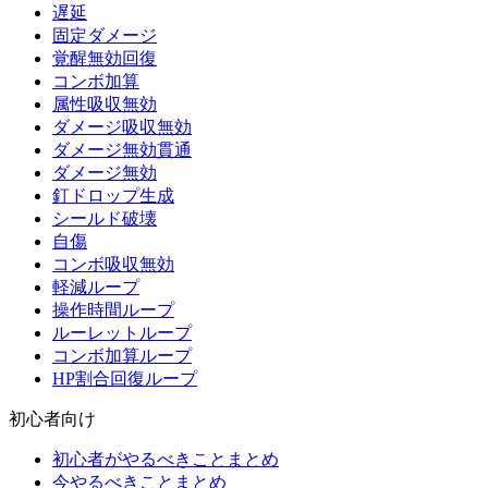
遅延
固定ダメージ
覚醒無効回復
コンボ加算
属性吸収無効
ダメージ吸収無効
ダメージ無効貫通
ダメージ無効
釘ドロップ生成
シールド破壊
自傷
コンボ吸収無効
軽減ループ
操作時間ループ
ルーレットループ
コンボ加算ループ
HP割合回復ループ
初心者向け
初心者がやるべきことまとめ
今やるべきことまとめ