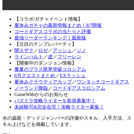
【コラボ/ガチャイベント情報】
夏休みガチャの最新情報まとめ！8/7開催
コードギアスコラボの当たりと評価
最強リーダーランキング｜最新版
【注目のテンプレパーティ】
闇スザク
／
ロゼ
／
アッシュ
／
ジノ
ラインハルト
／
虚
／
フリーレン
【開催中のダンジョン情報】
魔夏のプラス限界突破コロシアム
8月クエストまとめ
／
EXラッシュ
夏休みクラウディアカップ
／
ワンタッチコードギアス
ノーランド降臨
／
コードギアスコロシアム
GameWithからのお知らせ
パズドラ攻略ライターを新規募集中！
未経験可&完全在宅！攻略ライター募集！
水の蟲龍・デッドジャンパーの評価やスキル、入手方法、ス
キル上げなどを掲載しています。