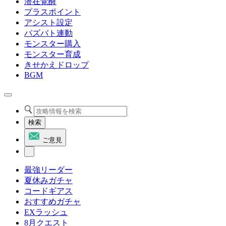
潜在覚醒
プラスポイント
アシスト設定
パズバト連動
モンスター購入
モンスター育成
きせかえドロップ
BGM
検索
ご意見
最強リーダー
夏休みガチャ
コードギアス
おすすめガチャ
EXラッシュ
8月クエスト