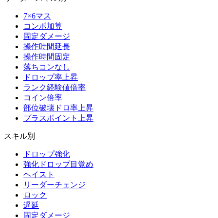
7×6マス
コンボ加算
固定ダメージ
操作時間延長
操作時間固定
落ちコンなし
ドロップ率上昇
ランク経験値倍率
コイン倍率
部位破壊ドロ率上昇
プラスポイント上昇
スキル別
ドロップ強化
強化ドロップ目覚め
ヘイスト
リーダーチェンジ
ロック
遅延
固定ダメージ