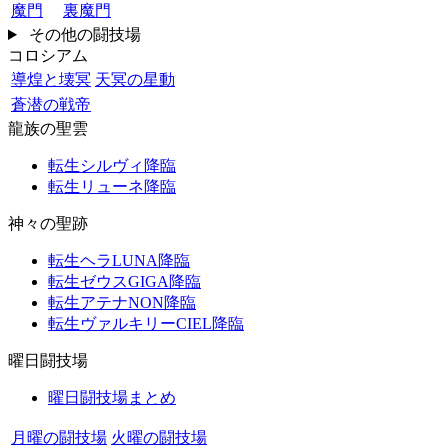
魔門
裏魔門
その他の闘技場
コロシアム
導煌と壊冥
天冥の星動
蒼潜の戦帝
龍族の聖雲
転生シルヴィ降臨
転生リューネ降臨
神々の聖跡
転生ヘラLUNA降臨
転生ゼウスGIGA降臨
転生アテナNON降臨
転生ヴァルキリーCIEL降臨
曜日闘技場
曜日闘技場まとめ
月曜の闘技場
火曜の闘技場