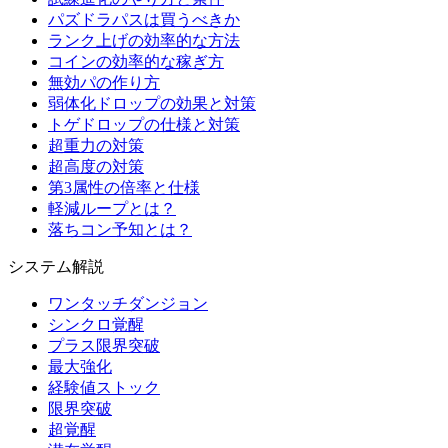
パズドラパスは買うべきか
ランク上げの効率的な方法
コインの効率的な稼ぎ方
無効パの作り方
弱体化ドロップの効果と対策
トゲドロップの仕様と対策
超重力の対策
超高度の対策
第3属性の倍率と仕様
軽減ループとは？
落ちコン予知とは？
システム解説
ワンタッチダンジョン
シンクロ覚醒
プラス限界突破
最大強化
経験値ストック
限界突破
超覚醒