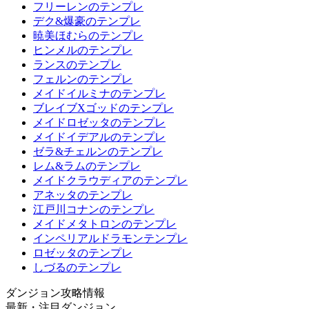
フリーレンのテンプレ
デク&爆豪のテンプレ
暁美ほむらのテンプレ
ヒンメルのテンプレ
ランスのテンプレ
フェルンのテンプレ
メイドイルミナのテンプレ
ブレイブXゴッドのテンプレ
メイドロゼッタのテンプレ
メイドイデアルのテンプレ
ゼラ&チェルンのテンプレ
レム&ラムのテンプレ
メイドクラウディアのテンプレ
アネッタのテンプレ
江戸川コナンのテンプレ
メイドメタトロンのテンプレ
インペリアルドラモンテンプレ
ロゼッタのテンプレ
しづるのテンプレ
ダンジョン攻略情報
最新・注目ダンジョン