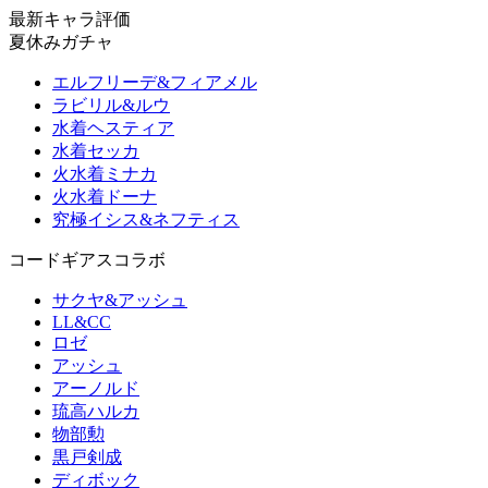
最新キャラ評価
夏休みガチャ
エルフリーデ&フィアメル
ラビリル&ルウ
水着ヘスティア
水着セッカ
火水着ミナカ
火水着ドーナ
究極イシス&ネフティス
コードギアスコラボ
サクヤ&アッシュ
LL&CC
ロゼ
アッシュ
アーノルド
琉高ハルカ
物部勲
黒戸剣成
ディボック