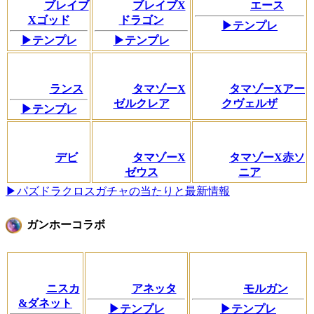
ブレイブ
ブレイブX
エース
Xゴッド
ドラゴン
▶テンプレ
▶テンプレ
▶テンプレ
ランス
タマゾーX
タマゾーXアー
ゼルクレア
クヴェルザ
▶テンプレ
デビ
タマゾーX
タマゾーX赤ソ
ゼウス
ニア
▶パズドラクロスガチャの当たりと最新情報
ガンホーコラボ
ニスカ
アネッタ
モルガン
&ダネット
▶テンプレ
▶テンプレ