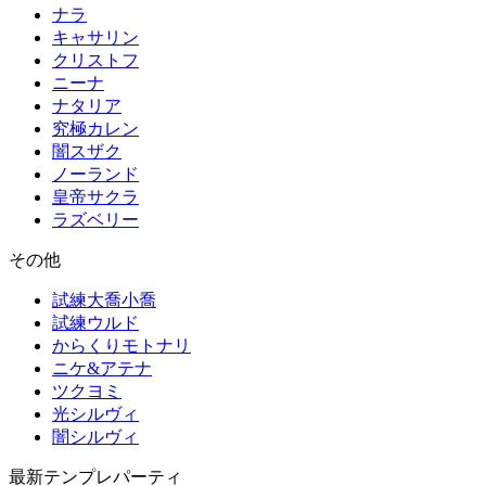
ナラ
キャサリン
クリストフ
ニーナ
ナタリア
究極カレン
闇スザク
ノーランド
皇帝サクラ
ラズベリー
その他
試練大喬小喬
試練ウルド
からくりモトナリ
ニケ&アテナ
ツクヨミ
光シルヴィ
闇シルヴィ
最新テンプレパーティ