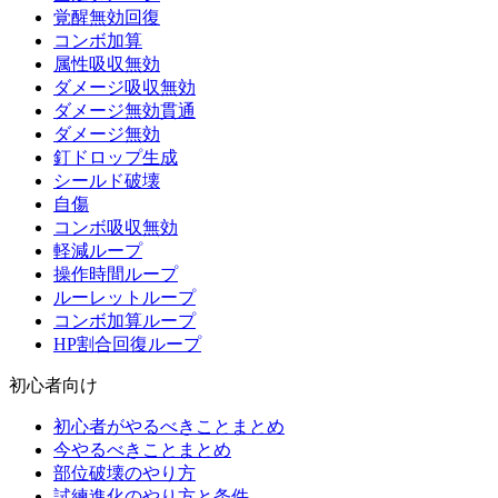
覚醒無効回復
コンボ加算
属性吸収無効
ダメージ吸収無効
ダメージ無効貫通
ダメージ無効
釘ドロップ生成
シールド破壊
自傷
コンボ吸収無効
軽減ループ
操作時間ループ
ルーレットループ
コンボ加算ループ
HP割合回復ループ
初心者向け
初心者がやるべきことまとめ
今やるべきことまとめ
部位破壊のやり方
試練進化のやり方と条件