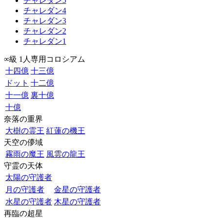
チャレダン5
チャレダン4
チャレダン3
チャレダン2
チャレダン1
∞級 1人専用コロシアム
十四億
十三億
ドット
十二億
十一億
裏十億
十億
奈落の重界
大樹の霊王
紅蓮の機王
天空の儚域
霧雨の魔王
風雲の龍王
守霊の天体
太陽の守護者
月の守護者
金星の守護者
水星の守護者
木星の守護者
再臨の超星