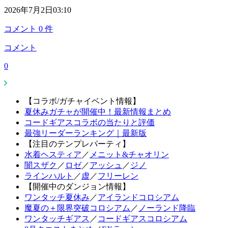
2026年7月2日03:10
コメント
0
件
コメント
0
【コラボ/ガチャイベント情報】
夏休みガチャが開催中！最新情報まとめ
コードギアスコラボの当たりと評価
最強リーダーランキング｜最新版
【注目のテンプレパーティ】
水着ヘスティア
／
メニット&チャオリン
闇スザク
／
ロゼ
／
アッシュ
／
ジノ
ラインハルト
／
虚
／
フリーレン
【開催中のダンジョン情報】
ワンタッチ夏休み
／
アイランドコロシアム
魔夏の＋限界突破コロシアム
／
ノーランド降臨
ワンタッチギアス
／
コードギアスコロシアム