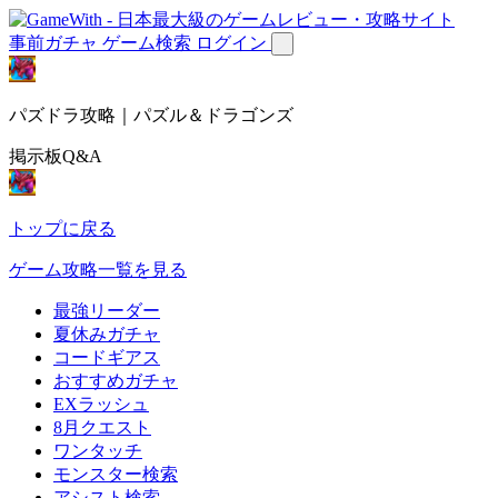
事前ガチャ
ゲーム検索
ログイン
パズドラ攻略｜パズル＆ドラゴンズ
掲示板Q&A
トップに戻る
ゲーム攻略一覧を見る
最強リーダー
夏休みガチャ
コードギアス
おすすめガチャ
EXラッシュ
8月クエスト
ワンタッチ
モンスター検索
アシスト検索