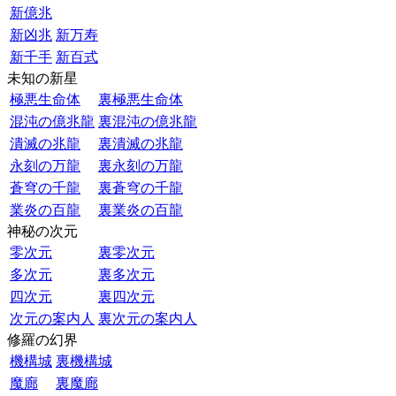
新億兆
新凶兆
新万寿
新千手
新百式
未知の新星
極悪生命体
裏極悪生命体
混沌の億兆龍
裏混沌の億兆龍
潰滅の兆龍
裏潰滅の兆龍
永刻の万龍
裏永刻の万龍
蒼穹の千龍
裏蒼穹の千龍
業炎の百龍
裏業炎の百龍
神秘の次元
零次元
裏零次元
多次元
裏多次元
四次元
裏四次元
次元の案内人
裏次元の案内人
修羅の幻界
機構城
裏機構城
魔廊
裏魔廊