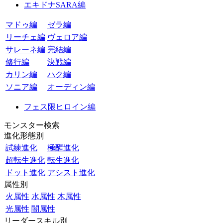
エキドナSARA編
マドゥ編
ゼラ編
リーチェ編
ヴェロア編
サレーネ編
完結編
修行編
決戦編
カリン編
ハク編
ソニア編
オーディン編
フェス限ヒロイン編
モンスター検索
進化形態別
試練進化
極醒進化
超転生進化
転生進化
ドット進化
アシスト進化
属性別
火属性
水属性
木属性
光属性
闇属性
リーダースキル別