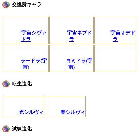
交換所キャラ
宇宙シヴァ
宇宙ネプド
宇宙オデド
ドラ
ラ
ラ
ラードラ(宇
ヨミドラ(宇
宙)
宙)
転生進化
光シルヴィ
闇シルヴィ
試練進化