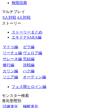
無限回廊
マルチプレイ
8人対戦
4人対戦
ストーリー
ストーリーまとめ
エキドナSARA編
マドゥ編
ゼラ編
リーチェ編
ヴェロア編
サレーネ編
完結編
修行編
決戦編
カリン編
ハク編
ソニア編
オーディン編
フェス限ヒロイン編
モンスター検索
進化形態別
試練進化
極醒進化