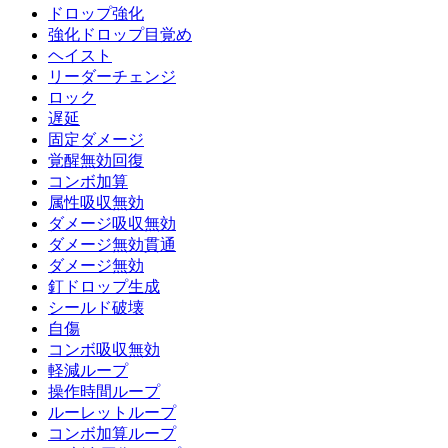
ドロップ強化
強化ドロップ目覚め
ヘイスト
リーダーチェンジ
ロック
遅延
固定ダメージ
覚醒無効回復
コンボ加算
属性吸収無効
ダメージ吸収無効
ダメージ無効貫通
ダメージ無効
釘ドロップ生成
シールド破壊
自傷
コンボ吸収無効
軽減ループ
操作時間ループ
ルーレットループ
コンボ加算ループ