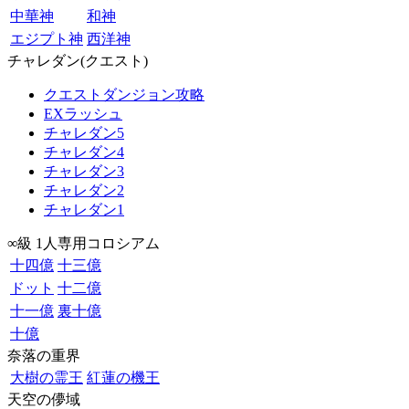
中華神
和神
エジプト神
西洋神
チャレダン(クエスト)
クエストダンジョン攻略
EXラッシュ
チャレダン5
チャレダン4
チャレダン3
チャレダン2
チャレダン1
∞級 1人専用コロシアム
十四億
十三億
ドット
十二億
十一億
裏十億
十億
奈落の重界
大樹の霊王
紅蓮の機王
天空の儚域