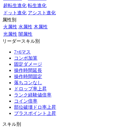
超転生進化
転生進化
ドット進化
アシスト進化
属性別
火属性
水属性
木属性
光属性
闇属性
リーダースキル別
7×6マス
コンボ加算
固定ダメージ
操作時間延長
操作時間固定
落ちコンなし
ドロップ率上昇
ランク経験値倍率
コイン倍率
部位破壊ドロ率上昇
プラスポイント上昇
スキル別