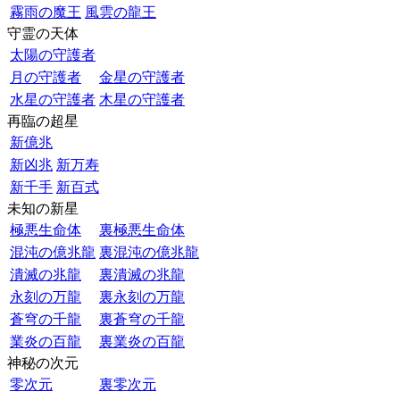
霧雨の魔王
風雲の龍王
守霊の天体
太陽の守護者
月の守護者
金星の守護者
水星の守護者
木星の守護者
再臨の超星
新億兆
新凶兆
新万寿
新千手
新百式
未知の新星
極悪生命体
裏極悪生命体
混沌の億兆龍
裏混沌の億兆龍
潰滅の兆龍
裏潰滅の兆龍
永刻の万龍
裏永刻の万龍
蒼穹の千龍
裏蒼穹の千龍
業炎の百龍
裏業炎の百龍
神秘の次元
零次元
裏零次元