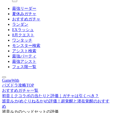
最強リーダー
夏休みガチャ
おすすめガチャ
ランダン
EXラッシュ
8月クエスト
ワンタッチ
モンスター検索
アシスト検索
最強パーティ
最強アシスト
フェス限一覧
GameWith
パズドラ攻略TOP
おすすめガチャ一覧
初音ミクコラボの当たりと評価｜ガチャは引くべき？
巡音ルカ(めぐりねるか)の評価！超覚醒と潜在覚醒のおすす
め
巡音ルカのヘッドセットの評価