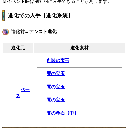
※イベント時は例外的に入手できることがあります。
進化での入手【進化系統】
進化前→アシスト進化
進化元
進化素材
創装の宝玉
闇の宝玉
闇の宝玉
ベー
ス
闇の宝玉
闇の希石【中】