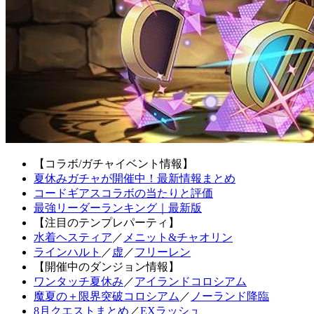
【コラボ/ガチャイベント情報】
夏休みガチャが開催中！最新情報まとめ
コードギアスコラボの当たりと評価
最強リーダーランキング｜最新版
【注目のテンプレパーティ】
水着ヘスティア
／
メニット&チャオリン
ラインハルト
／
虚
／
フリーレン
【開催中のダンジョン情報】
ワンタッチ夏休み
／
アイランドコロシアム
魔夏の＋限界突破コロシアム
／
ノーランド降臨
8月クエストまとめ
／
EXラッシュ