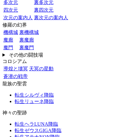
多次元
裏多次元
四次元
裏四次元
次元の案内人
裏次元の案内人
修羅の幻界
機構城
裏機構城
魔廊
裏魔廊
魔門
裏魔門
その他の闘技場
コロシアム
導煌と壊冥
天冥の星動
蒼潜の戦帝
龍族の聖雲
転生シルヴィ降臨
転生リューネ降臨
神々の聖跡
転生ヘラLUNA降臨
転生ゼウスGIGA降臨
転生アテナNON降臨