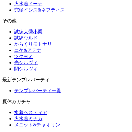
火水着ドーナ
究極イシス&ネフティス
その他
試練大喬小喬
試練ウルド
からくりモトナリ
ニケ&アテナ
ツクヨミ
光シルヴィ
闇シルヴィ
最新テンプレパーティ
テンプレパーティ一覧
夏休みガチャ
水着ヘスティア
火水着ミナカ
メニット&チャオリン