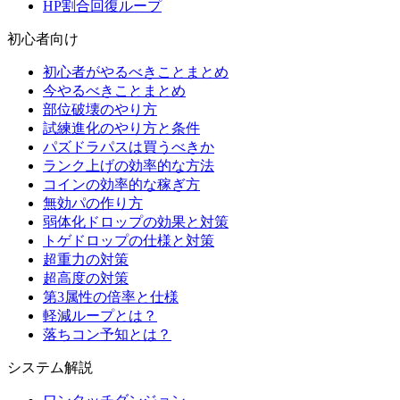
HP割合回復ループ
初心者向け
初心者がやるべきことまとめ
今やるべきことまとめ
部位破壊のやり方
試練進化のやり方と条件
パズドラパスは買うべきか
ランク上げの効率的な方法
コインの効率的な稼ぎ方
無効パの作り方
弱体化ドロップの効果と対策
トゲドロップの仕様と対策
超重力の対策
超高度の対策
第3属性の倍率と仕様
軽減ループとは？
落ちコン予知とは？
システム解説