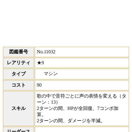
図鑑番号
No.11032
レアリティ
★9
マシン
タイプ
コスト
90
歌の中で音符ごとに声の表情を変える
（タ
ーン：13）
スキル
2ターンの間、HPが全回復、7コンボ加
算。
2ターンの間、ダメージを半減。
リーダース