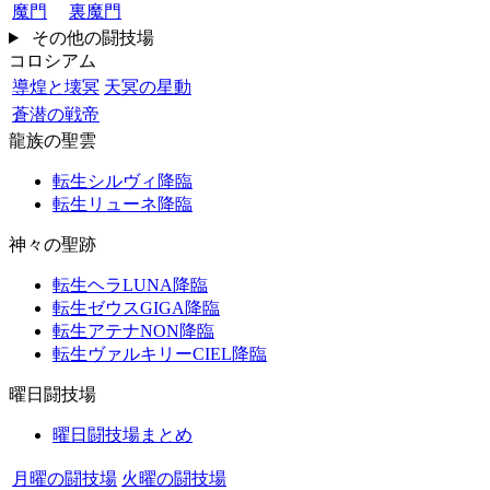
魔門
裏魔門
その他の闘技場
コロシアム
導煌と壊冥
天冥の星動
蒼潜の戦帝
龍族の聖雲
転生シルヴィ降臨
転生リューネ降臨
神々の聖跡
転生ヘラLUNA降臨
転生ゼウスGIGA降臨
転生アテナNON降臨
転生ヴァルキリーCIEL降臨
曜日闘技場
曜日闘技場まとめ
月曜の闘技場
火曜の闘技場