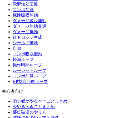
覚醒無効回復
コンボ加算
属性吸収無効
ダメージ吸収無効
ダメージ無効貫通
ダメージ無効
釘ドロップ生成
シールド破壊
自傷
コンボ吸収無効
軽減ループ
操作時間ループ
ルーレットループ
コンボ加算ループ
HP割合回復ループ
初心者向け
初心者がやるべきことまとめ
今やるべきことまとめ
部位破壊のやり方
試練進化のやり方と条件