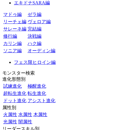
エキドナSARA編
マドゥ編
ゼラ編
リーチェ編
ヴェロア編
サレーネ編
完結編
修行編
決戦編
カリン編
ハク編
ソニア編
オーディン編
フェス限ヒロイン編
モンスター検索
進化形態別
試練進化
極醒進化
超転生進化
転生進化
ドット進化
アシスト進化
属性別
火属性
水属性
木属性
光属性
闇属性
リーダースキル別