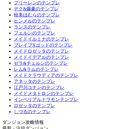
フリーレンのテンプレ
デク&爆豪のテンプレ
暁美ほむらのテンプレ
ヒンメルのテンプレ
ランスのテンプレ
フェルンのテンプレ
メイドイルミナのテンプレ
ブレイブXゴッドのテンプレ
メイドロゼッタのテンプレ
メイドイデアルのテンプレ
ゼラ&チェルンのテンプレ
レム&ラムのテンプレ
メイドクラウディアのテンプレ
アネッタのテンプレ
江戸川コナンのテンプレ
メイドメタトロンのテンプレ
インペリアルドラモンテンプレ
ロゼッタのテンプレ
しづるのテンプレ
ダンジョン攻略情報
最新・注目ダンジョン