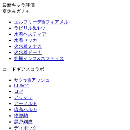
最新キャラ評価
夏休みガチャ
エルフリーデ&フィアメル
ラビリル&ルウ
水着ヘスティア
水着セッカ
火水着ミナカ
火水着ドーナ
究極イシス&ネフティス
コードギアスコラボ
サクヤ&アッシュ
LL&CC
ロゼ
アッシュ
アーノルド
琉高ハルカ
物部勲
黒戸剣成
ディボック