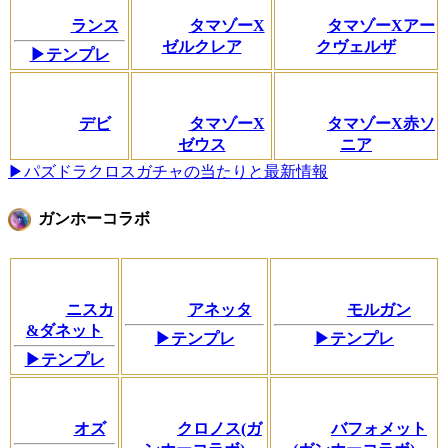
ランス
タマゾーX
タマゾーXアー
ゼルクレア
クヴェルザ
▶テンプレ
デビ
タマゾーX
タマゾーX赤ソ
ゼウス
ニア
▶パズドラクロスガチャの当たりと最新情報
ガンホーコラボ
ニスカ
アネッタ
モルガン
&ダネット
▶テンプレ
▶テンプレ
▶テンプレ
オズ
クロノス(ガ
バフォメット