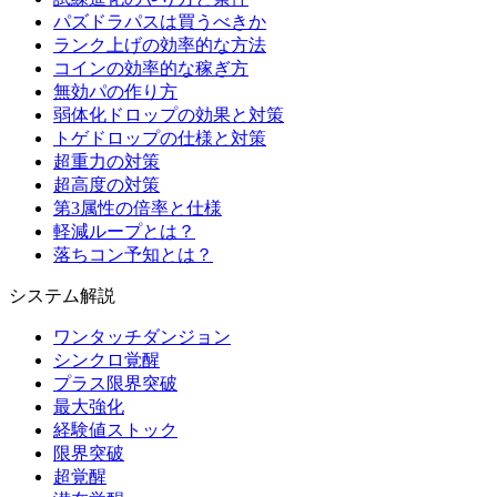
パズドラパスは買うべきか
ランク上げの効率的な方法
コインの効率的な稼ぎ方
無効パの作り方
弱体化ドロップの効果と対策
トゲドロップの仕様と対策
超重力の対策
超高度の対策
第3属性の倍率と仕様
軽減ループとは？
落ちコン予知とは？
システム解説
ワンタッチダンジョン
シンクロ覚醒
プラス限界突破
最大強化
経験値ストック
限界突破
超覚醒