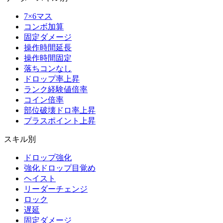
7×6マス
コンボ加算
固定ダメージ
操作時間延長
操作時間固定
落ちコンなし
ドロップ率上昇
ランク経験値倍率
コイン倍率
部位破壊ドロ率上昇
プラスポイント上昇
スキル別
ドロップ強化
強化ドロップ目覚め
ヘイスト
リーダーチェンジ
ロック
遅延
固定ダメージ