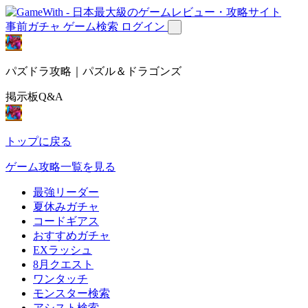
事前ガチャ
ゲーム検索
ログイン
パズドラ攻略｜パズル＆ドラゴンズ
掲示板Q&A
トップに戻る
ゲーム攻略一覧を見る
最強リーダー
夏休みガチャ
コードギアス
おすすめガチャ
EXラッシュ
8月クエスト
ワンタッチ
モンスター検索
アシスト検索