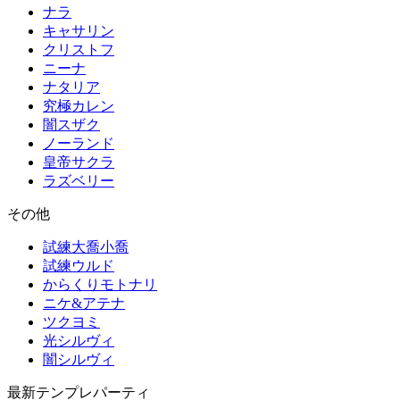
ナラ
キャサリン
クリストフ
ニーナ
ナタリア
究極カレン
闇スザク
ノーランド
皇帝サクラ
ラズベリー
その他
試練大喬小喬
試練ウルド
からくりモトナリ
ニケ&アテナ
ツクヨミ
光シルヴィ
闇シルヴィ
最新テンプレパーティ