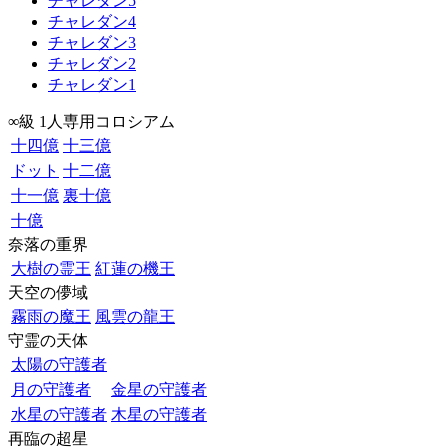
チャレダン5
チャレダン4
チャレダン3
チャレダン2
チャレダン1
∞級 1人専用コロシアム
十四億
十三億
ドット
十二億
十一億
裏十億
十億
奈落の重界
大樹の霊王
紅蓮の機王
天空の儚域
霧雨の魔王
風雲の龍王
守霊の天体
太陽の守護者
月の守護者
金星の守護者
水星の守護者
木星の守護者
再臨の超星