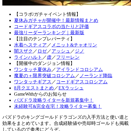
【コラボ/ガチャイベント情報】
夏休みガチャが開催中！最新情報まとめ
コードギアスコラボの当たりと評価
最強リーダーランキング｜最新版
【注目のテンプレパーティ】
水着ヘスティア
／
メニット&チャオリン
闇スザク
／
ロゼ
／
アッシュ
／
ジノ
ラインハルト
／
虚
／
フリーレン
【開催中のダンジョン情報】
ワンタッチ夏休み
／
アイランドコロシアム
魔夏の＋限界突破コロシアム
／
ノーランド降臨
ワンタッチギアス
／
コードギアスコロシアム
8月クエストまとめ
／
EXラッシュ
GameWithからのお知らせ
パズドラ攻略ライターを新規募集中！
未経験可&完全在宅！攻略ライター募集！
パズドラのキングゴールドドラゴンズの入手方法と使い道と
効果をまとめています。合成経験値や売却時ゴールドも掲載
しているので参考にどうぞ。