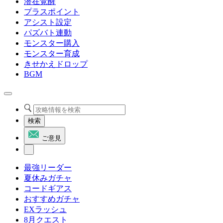
潜在覚醒
プラスポイント
アシスト設定
パズバト連動
モンスター購入
モンスター育成
きせかえドロップ
BGM
検索
ご意見
最強リーダー
夏休みガチャ
コードギアス
おすすめガチャ
EXラッシュ
8月クエスト