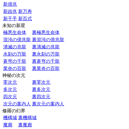
新億兆
新凶兆
新万寿
新千手
新百式
未知の新星
極悪生命体
裏極悪生命体
混沌の億兆龍
裏混沌の億兆龍
潰滅の兆龍
裏潰滅の兆龍
永刻の万龍
裏永刻の万龍
蒼穹の千龍
裏蒼穹の千龍
業炎の百龍
裏業炎の百龍
神秘の次元
零次元
裏零次元
多次元
裏多次元
四次元
裏四次元
次元の案内人
裏次元の案内人
修羅の幻界
機構城
裏機構城
魔廊
裏魔廊