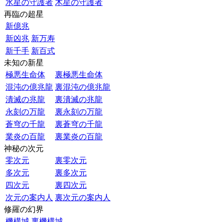
水星の守護者
木星の守護者
再臨の超星
新億兆
新凶兆
新万寿
新千手
新百式
未知の新星
極悪生命体
裏極悪生命体
混沌の億兆龍
裏混沌の億兆龍
潰滅の兆龍
裏潰滅の兆龍
永刻の万龍
裏永刻の万龍
蒼穹の千龍
裏蒼穹の千龍
業炎の百龍
裏業炎の百龍
神秘の次元
零次元
裏零次元
多次元
裏多次元
四次元
裏四次元
次元の案内人
裏次元の案内人
修羅の幻界
機構城
裏機構城