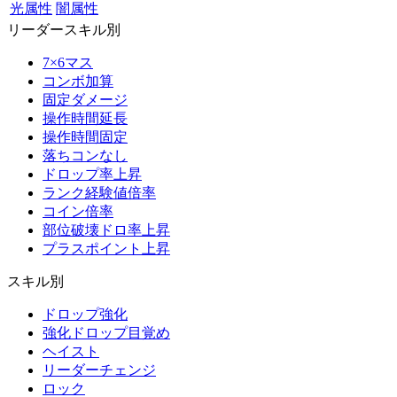
光属性
闇属性
リーダースキル別
7×6マス
コンボ加算
固定ダメージ
操作時間延長
操作時間固定
落ちコンなし
ドロップ率上昇
ランク経験値倍率
コイン倍率
部位破壊ドロ率上昇
プラスポイント上昇
スキル別
ドロップ強化
強化ドロップ目覚め
ヘイスト
リーダーチェンジ
ロック