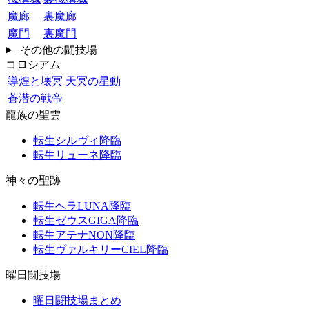
魔廊
裏魔廊
魔門
裏魔門
その他の闘技場
コロシアム
導煌と壊冥
天冥の星動
蒼潜の戦帝
龍族の聖雲
転生シルヴィ降臨
転生リューネ降臨
神々の聖跡
転生ヘラLUNA降臨
転生ゼウスGIGA降臨
転生アテナNON降臨
転生ヴァルキリーCIEL降臨
曜日闘技場
曜日闘技場まとめ