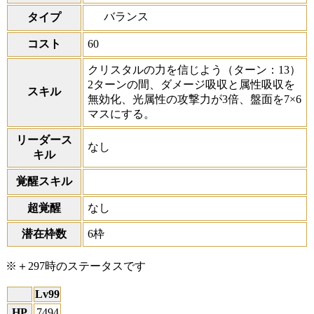
バランス
タイプ
コスト
60
クリスタルの力を信じよう
（ターン：13）
2ターンの間、ダメージ吸収と属性吸収を
スキル
無効化、光属性の攻撃力が3倍、盤面を7×6
マスにする。
リーダース
なし
キル
覚醒スキル
超覚醒
なし
潜在枠数
6枠
※＋297時のステータスです
Lv99
HP
7494