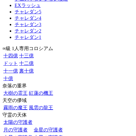
EXラッシュ
チャレダン5
チャレダン4
チャレダン3
チャレダン2
チャレダン1
∞級 1人専用コロシアム
十四億
十三億
ドット
十二億
十一億
裏十億
十億
奈落の重界
大樹の霊王
紅蓮の機王
天空の儚域
霧雨の魔王
風雲の龍王
守霊の天体
太陽の守護者
月の守護者
金星の守護者