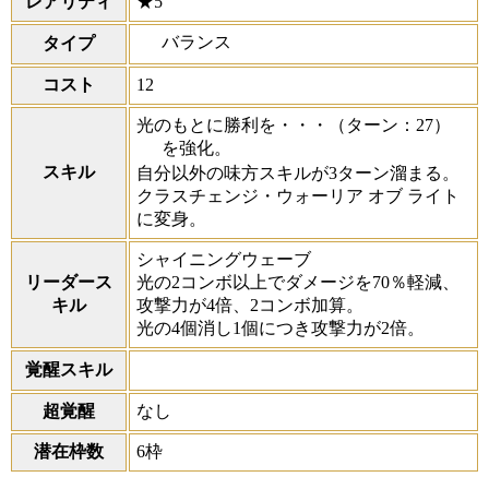
レアリティ
★5
バランス
タイプ
コスト
12
光のもとに勝利を・・・
（ターン：27）
を強化。
スキル
自分以外の味方スキルが3ターン溜まる。
クラスチェンジ・ウォーリア オブ ライト
に変身。
シャイニングウェーブ
リーダース
光の2コンボ以上でダメージを70％軽減、
キル
攻撃力が4倍、2コンボ加算。
光の4個消し1個につき攻撃力が2倍。
覚醒スキル
超覚醒
なし
潜在枠数
6枠