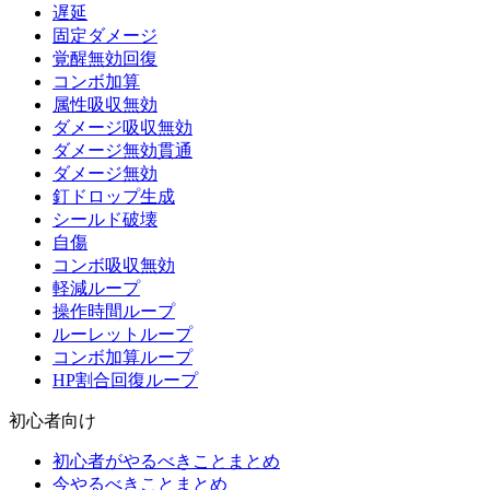
遅延
固定ダメージ
覚醒無効回復
コンボ加算
属性吸収無効
ダメージ吸収無効
ダメージ無効貫通
ダメージ無効
釘ドロップ生成
シールド破壊
自傷
コンボ吸収無効
軽減ループ
操作時間ループ
ルーレットループ
コンボ加算ループ
HP割合回復ループ
初心者向け
初心者がやるべきことまとめ
今やるべきことまとめ