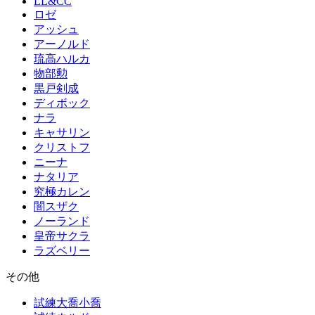
LL&CC
ロゼ
アッシュ
アーノルド
琉高ハルカ
物部勲
黒戸剣成
ディボック
ナラ
キャサリン
クリストフ
ニーナ
ナタリア
究極カレン
闇スザク
ノーランド
皇帝サクラ
ラズベリー
その他
試練大喬小喬