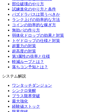
部位破壊のやり方
試練進化のやり方と条件
パズドラパスは買うべきか
ランク上げの効率的な方法
コインの効率的な稼ぎ方
無効パの作り方
弱体化ドロップの効果と対策
トゲドロップの仕様と対策
超重力の対策
超高度の対策
第3属性の倍率と仕様
軽減ループとは？
落ちコン予知とは？
システム解説
ワンタッチダンジョン
シンクロ覚醒
プラス限界突破
最大強化
経験値ストック
限界突破