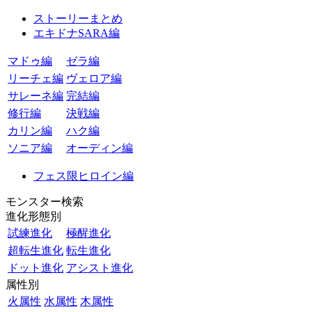
ストーリーまとめ
エキドナSARA編
マドゥ編
ゼラ編
リーチェ編
ヴェロア編
サレーネ編
完結編
修行編
決戦編
カリン編
ハク編
ソニア編
オーディン編
フェス限ヒロイン編
モンスター検索
進化形態別
試練進化
極醒進化
超転生進化
転生進化
ドット進化
アシスト進化
属性別
火属性
水属性
木属性