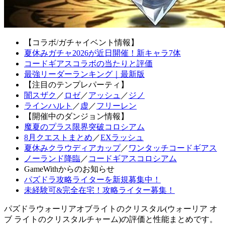
【コラボ/ガチャイベント情報】
夏休みガチャ2026が近日開催！新キャラ7体
コードギアスコラボの当たりと評価
最強リーダーランキング｜最新版
【注目のテンプレパーティ】
闇スザク
／
ロゼ
／
アッシュ
／
ジノ
ラインハルト
／
虚
／
フリーレン
【開催中のダンジョン情報】
魔夏のプラス限界突破コロシアム
8月クエストまとめ
／
EXラッシュ
夏休みクラウディアカップ
／
ワンタッチコードギアス
ノーランド降臨
／
コードギアスコロシアム
GameWithからのお知らせ
パズドラ攻略ライターを新規募集中！
未経験可&完全在宅！攻略ライター募集！
パズドラウォーリアオブライトのクリスタル(ウォーリア オ
ブ ライトのクリスタルチャーム)の評価と性能まとめです。