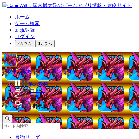
ホーム
ゲーム検索
新規登録
ログイン
2カラム
3カラム
パズドラ攻略｜パズル＆ドラゴンズ
他の攻略
コミュ
速報
掲示板
最強リーダー