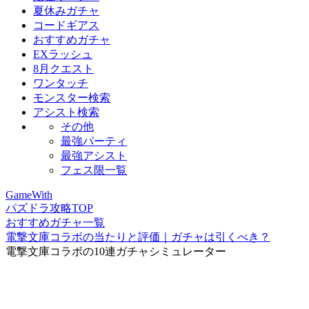
夏休みガチャ
コードギアス
おすすめガチャ
EXラッシュ
8月クエスト
ワンタッチ
モンスター検索
アシスト検索
その他
最強パーティ
最強アシスト
フェス限一覧
GameWith
パズドラ攻略TOP
おすすめガチャ一覧
電撃文庫コラボの当たりと評価｜ガチャは引くべき？
電撃文庫コラボの10連ガチャシミュレーター