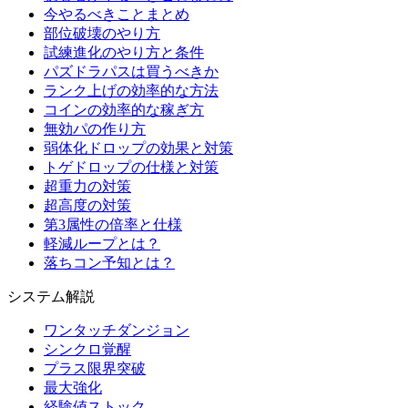
今やるべきことまとめ
部位破壊のやり方
試練進化のやり方と条件
パズドラパスは買うべきか
ランク上げの効率的な方法
コインの効率的な稼ぎ方
無効パの作り方
弱体化ドロップの効果と対策
トゲドロップの仕様と対策
超重力の対策
超高度の対策
第3属性の倍率と仕様
軽減ループとは？
落ちコン予知とは？
システム解説
ワンタッチダンジョン
シンクロ覚醒
プラス限界突破
最大強化
経験値ストック