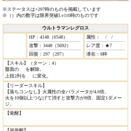
※ステータスは+297時のものを掲載しています
※（）内の数字は限界突破Lv110時のものです
ウルトラマンレグロス
HP：4148（6548）
属性：
/
/
攻撃：3448（5692）
レア度：★7
回復：297（297）
潜在：8枠
【スキル】
（ターン：4）
盤面の
を解除。
上段2列を
に変化。
【リーダースキル】
【落ちコンなし】火属性の全パラメータが4.6倍。
火を10個以上つなげて消すと攻撃力が8倍、固定1ダメー
ジ。
【覚醒】
【超覚醒】