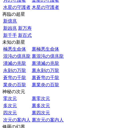
月の守護者
金星の守護者
水星の守護者
木星の守護者
再臨の超星
新億兆
新凶兆
新万寿
新千手
新百式
未知の新星
極悪生命体
裏極悪生命体
混沌の億兆龍
裏混沌の億兆龍
潰滅の兆龍
裏潰滅の兆龍
永刻の万龍
裏永刻の万龍
蒼穹の千龍
裏蒼穹の千龍
業炎の百龍
裏業炎の百龍
神秘の次元
零次元
裏零次元
多次元
裏多次元
四次元
裏四次元
次元の案内人
裏次元の案内人
修羅の幻界