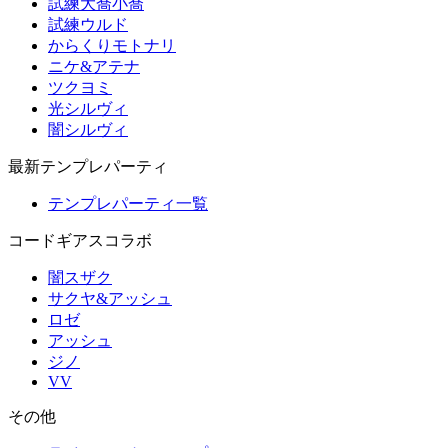
試練大喬小喬
試練ウルド
からくりモトナリ
ニケ&アテナ
ツクヨミ
光シルヴィ
闇シルヴィ
最新テンプレパーティ
テンプレパーティ一覧
コードギアスコラボ
闇スザク
サクヤ&アッシュ
ロゼ
アッシュ
ジノ
VV
その他