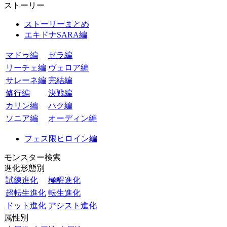
ストーリー
ストーリーまとめ
エキドナSARA編
マドゥ編
ゼラ編
リーチェ編
ヴェロア編
サレーネ編
完結編
修行編
決戦編
カリン編
ハク編
ソニア編
オーディン編
フェス限ヒロイン編
モンスター検索
進化形態別
試練進化
極醒進化
超転生進化
転生進化
ドット進化
アシスト進化
属性別