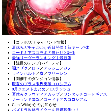
【コラボ/ガチャイベント情報】
夏休みガチャ2026が近日開催！新キャラ7体
コードギアスコラボの当たりと評価
最強リーダーランキング｜最新版
【注目のテンプレパーティ】
闇スザク
／
ロゼ
／
アッシュ
／
ジノ
ラインハルト
／
虚
／
フリーレン
【開催中のダンジョン情報】
魔夏のプラス限界突破コロシアム
8月クエストまとめ
／
EXラッシュ
夏休みクラウディアカップ
／
ワンタッチコードギアス
ノーランド降臨
／
コードギアスコロシアム
GameWithからのお知らせ
パズドラ攻略ライターを新規募集中！