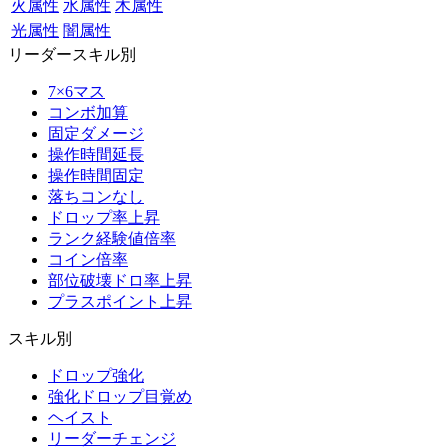
火属性
水属性
木属性
光属性
闇属性
リーダースキル別
7×6マス
コンボ加算
固定ダメージ
操作時間延長
操作時間固定
落ちコンなし
ドロップ率上昇
ランク経験値倍率
コイン倍率
部位破壊ドロ率上昇
プラスポイント上昇
スキル別
ドロップ強化
強化ドロップ目覚め
ヘイスト
リーダーチェンジ