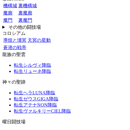
機構城
裏機構城
魔廊
裏魔廊
魔門
裏魔門
その他の闘技場
コロシアム
導煌と壊冥
天冥の星動
蒼潜の戦帝
龍族の聖雲
転生シルヴィ降臨
転生リューネ降臨
神々の聖跡
転生ヘラLUNA降臨
転生ゼウスGIGA降臨
転生アテナNON降臨
転生ヴァルキリーCIEL降臨
曜日闘技場