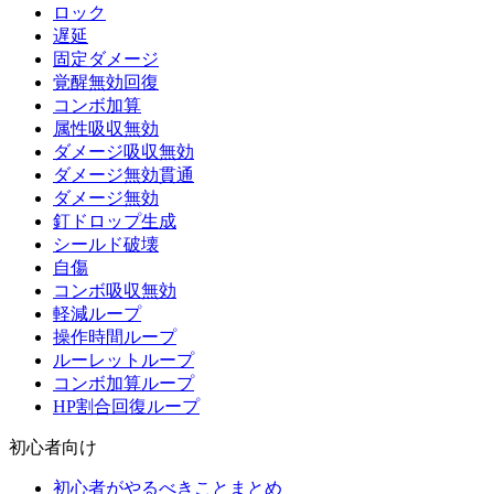
ロック
遅延
固定ダメージ
覚醒無効回復
コンボ加算
属性吸収無効
ダメージ吸収無効
ダメージ無効貫通
ダメージ無効
釘ドロップ生成
シールド破壊
自傷
コンボ吸収無効
軽減ループ
操作時間ループ
ルーレットループ
コンボ加算ループ
HP割合回復ループ
初心者向け
初心者がやるべきことまとめ