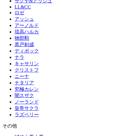
サクヤ&アッシュ
LL&CC
ロゼ
アッシュ
アーノルド
琉高ハルカ
物部勲
黒戸剣成
ディボック
ナラ
キャサリン
クリストフ
ニーナ
ナタリア
究極カレン
闇スザク
ノーランド
皇帝サクラ
ラズベリー
その他