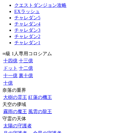
クエストダンジョン攻略
EXラッシュ
チャレダン5
チャレダン4
チャレダン3
チャレダン2
チャレダン1
∞級 1人専用コロシアム
十四億
十三億
ドット
十二億
十一億
裏十億
十億
奈落の重界
大樹の霊王
紅蓮の機王
天空の儚域
霧雨の魔王
風雲の龍王
守霊の天体
太陽の守護者