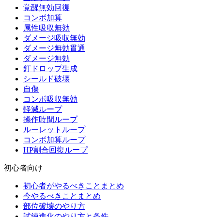
覚醒無効回復
コンボ加算
属性吸収無効
ダメージ吸収無効
ダメージ無効貫通
ダメージ無効
釘ドロップ生成
シールド破壊
自傷
コンボ吸収無効
軽減ループ
操作時間ループ
ルーレットループ
コンボ加算ループ
HP割合回復ループ
初心者向け
初心者がやるべきことまとめ
今やるべきことまとめ
部位破壊のやり方
試練進化のやり方と条件