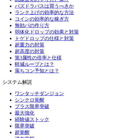
パズドラパスは買うべきか
ランク上げの効率的な方法
コインの効率的な稼ぎ方
無効パの作り方
弱体化ドロップの効果と対策
トゲドロップの仕様と対策
超重力の対策
超高度の対策
第3属性の倍率と仕様
軽減ループとは？
落ちコン予知とは？
システム解説
ワンタッチダンジョン
シンクロ覚醒
プラス限界突破
最大強化
経験値ストック
限界突破
超覚醒