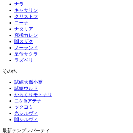
ナラ
キャサリン
クリストフ
ニーナ
ナタリア
究極カレン
闇スザク
ノーランド
皇帝サクラ
ラズベリー
その他
試練大喬小喬
試練ウルド
からくりモトナリ
ニケ&アテナ
ツクヨミ
光シルヴィ
闇シルヴィ
最新テンプレパーティ