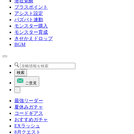
潜在覚醒
プラスポイント
アシスト設定
パズバト連動
モンスター購入
モンスター育成
きせかえドロップ
BGM
検索
ご意見
最強リーダー
夏休みガチャ
コードギアス
おすすめガチャ
EXラッシュ
8月クエスト