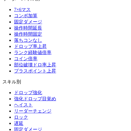
7×6マス
コンボ加算
固定ダメージ
操作時間延長
操作時間固定
落ちコンなし
ドロップ率上昇
ランク経験値倍率
コイン倍率
部位破壊ドロ率上昇
プラスポイント上昇
スキル別
ドロップ強化
強化ドロップ目覚め
ヘイスト
リーダーチェンジ
ロック
遅延
固定ダメージ