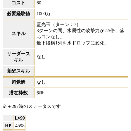
コスト
60
必要経験値
1000万
霊光玉
（ターン：7）
3ターンの間、水属性の攻撃力が2.5倍、落
スキル
ちコンなし。
最下段横1列を水ドロップに変化。
リーダース
なし
キル
覚醒スキル
超覚醒
なし
潜在枠数
6枠
※＋297時のステータスです
Lv99
HP
4598