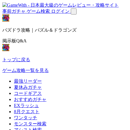
事前ガチャ
ゲーム検索
ログイン
パズドラ攻略｜パズル＆ドラゴンズ
掲示板Q&A
トップに戻る
ゲーム攻略一覧を見る
最強リーダー
夏休みガチャ
コードギアス
おすすめガチャ
EXラッシュ
8月クエスト
ワンタッチ
モンスター検索
アシスト検索