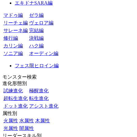
エキドナSARA編
マドゥ編
ゼラ編
リーチェ編
ヴェロア編
サレーネ編
完結編
修行編
決戦編
カリン編
ハク編
ソニア編
オーディン編
フェス限ヒロイン編
モンスター検索
進化形態別
試練進化
極醒進化
超転生進化
転生進化
ドット進化
アシスト進化
属性別
火属性
水属性
木属性
光属性
闇属性
リーダースキル別