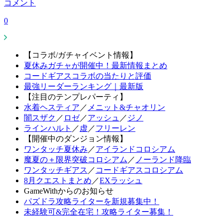
コメント
0
【コラボ/ガチャイベント情報】
夏休みガチャが開催中！最新情報まとめ
コードギアスコラボの当たりと評価
最強リーダーランキング｜最新版
【注目のテンプレパーティ】
水着ヘスティア
／
メニット&チャオリン
闇スザク
／
ロゼ
／
アッシュ
／
ジノ
ラインハルト
／
虚
／
フリーレン
【開催中のダンジョン情報】
ワンタッチ夏休み
／
アイランドコロシアム
魔夏の＋限界突破コロシアム
／
ノーランド降臨
ワンタッチギアス
／
コードギアスコロシアム
8月クエストまとめ
／
EXラッシュ
GameWithからのお知らせ
パズドラ攻略ライターを新規募集中！
未経験可&完全在宅！攻略ライター募集！