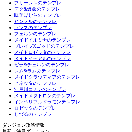
フリーレンのテンプレ
デク&爆豪のテンプレ
暁美ほむらのテンプレ
ヒンメルのテンプレ
ランスのテンプレ
フェルンのテンプレ
メイドイルミナのテンプレ
ブレイブXゴッドのテンプレ
メイドロゼッタのテンプレ
メイドイデアルのテンプレ
ゼラ&チェルンのテンプレ
レム&ラムのテンプレ
メイドクラウディアのテンプレ
アネッタのテンプレ
江戸川コナンのテンプレ
メイドメタトロンのテンプレ
インペリアルドラモンテンプレ
ロゼッタのテンプレ
しづるのテンプレ
ダンジョン攻略情報
最新・注目ダンジョン