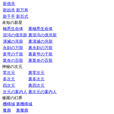
新億兆
新凶兆
新万寿
新千手
新百式
未知の新星
極悪生命体
裏極悪生命体
混沌の億兆龍
裏混沌の億兆龍
潰滅の兆龍
裏潰滅の兆龍
永刻の万龍
裏永刻の万龍
蒼穹の千龍
裏蒼穹の千龍
業炎の百龍
裏業炎の百龍
神秘の次元
零次元
裏零次元
多次元
裏多次元
四次元
裏四次元
次元の案内人
裏次元の案内人
修羅の幻界
機構城
裏機構城
魔廊
裏魔廊