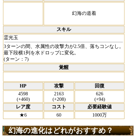
幻海の道着
スキル
霊光玉
3ターンの間、水属性の攻撃力が2.5倍、落ちコンなし。
最下段横1列を水ドロップに変化。
(ターン：7)
覚醒
HP
攻撃
回復
4598
2163
626
(+460)
(+208)
(+94)
レア度
コスト
必要経験値
★6
60
1000万
幻海の進化はどれがおすすめ？