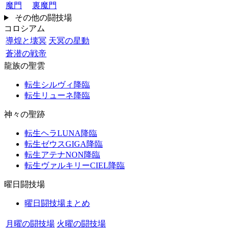
魔門
裏魔門
その他の闘技場
コロシアム
導煌と壊冥
天冥の星動
蒼潜の戦帝
龍族の聖雲
転生シルヴィ降臨
転生リューネ降臨
神々の聖跡
転生ヘラLUNA降臨
転生ゼウスGIGA降臨
転生アテナNON降臨
転生ヴァルキリーCIEL降臨
曜日闘技場
曜日闘技場まとめ
月曜の闘技場
火曜の闘技場