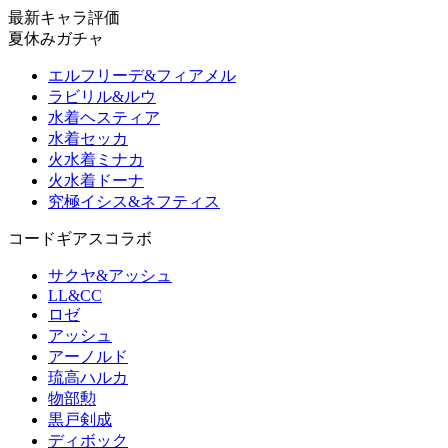
最新キャラ評価
夏休みガチャ
エルフリーデ&フィアメル
ラビリル&ルウ
水着ヘスティア
水着セッカ
火水着ミナカ
火水着ドーナ
究極イシス&ネフティス
コードギアスコラボ
サクヤ&アッシュ
LL&CC
ロゼ
アッシュ
アーノルド
琉高ハルカ
物部勲
黒戸剣成
ディボック