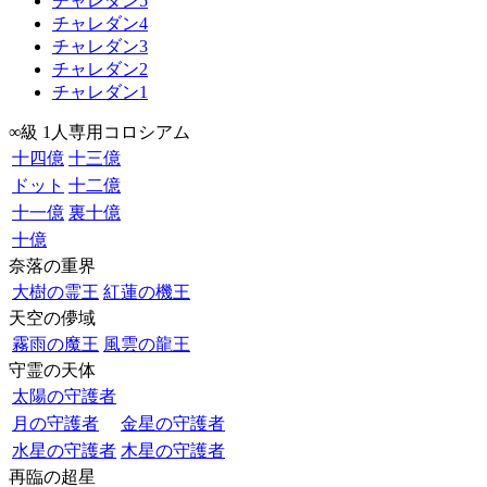
チャレダン5
チャレダン4
チャレダン3
チャレダン2
チャレダン1
∞級 1人専用コロシアム
十四億
十三億
ドット
十二億
十一億
裏十億
十億
奈落の重界
大樹の霊王
紅蓮の機王
天空の儚域
霧雨の魔王
風雲の龍王
守霊の天体
太陽の守護者
月の守護者
金星の守護者
水星の守護者
木星の守護者
再臨の超星