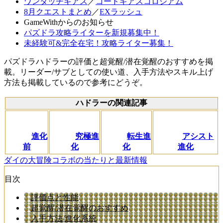
ワンタッチギアス
／
コードギアスコロシアム
8月クエストまとめ
／
EXラッシュ
GameWithからのお知らせ
パズドラ攻略ライターを新規募集中！
未経験可&完全在宅！攻略ライター募集！
パズドラハドラーの評価と超覚醒/潜在覚醒のおすすめを掲
載。リーダー/サブとしての使い道、入手方法やスキル上げ
方法も掲載しているので参考にどうぞ。
ハドラーの関連記事
進化
究極進
転生進
アシスト
前
化
化
進化
ダイの大冒険コラボの当たりと最新情報
目次
評価点と性能
超覚醒/潜在覚醒のおすすめ
入手方法/進化系統