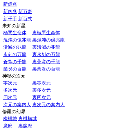
新億兆
新凶兆
新万寿
新千手
新百式
未知の新星
極悪生命体
裏極悪生命体
混沌の億兆龍
裏混沌の億兆龍
潰滅の兆龍
裏潰滅の兆龍
永刻の万龍
裏永刻の万龍
蒼穹の千龍
裏蒼穹の千龍
業炎の百龍
裏業炎の百龍
神秘の次元
零次元
裏零次元
多次元
裏多次元
四次元
裏四次元
次元の案内人
裏次元の案内人
修羅の幻界
機構城
裏機構城
魔廊
裏魔廊