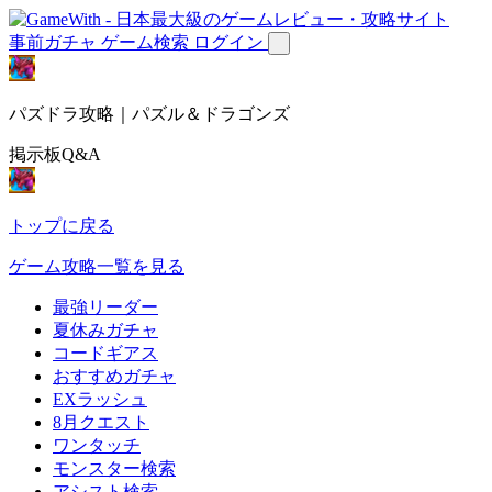
事前ガチャ
ゲーム検索
ログイン
パズドラ攻略｜パズル＆ドラゴンズ
掲示板Q&A
トップに戻る
ゲーム攻略一覧を見る
最強リーダー
夏休みガチャ
コードギアス
おすすめガチャ
EXラッシュ
8月クエスト
ワンタッチ
モンスター検索
アシスト検索