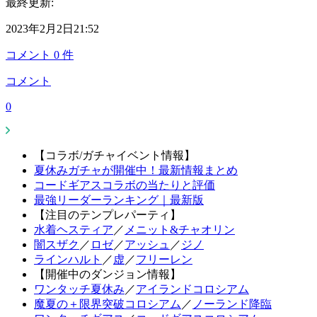
最終更新:
2023年2月2日21:52
コメント
0
件
コメント
0
【コラボ/ガチャイベント情報】
夏休みガチャが開催中！最新情報まとめ
コードギアスコラボの当たりと評価
最強リーダーランキング｜最新版
【注目のテンプレパーティ】
水着ヘスティア
／
メニット&チャオリン
闇スザク
／
ロゼ
／
アッシュ
／
ジノ
ラインハルト
／
虚
／
フリーレン
【開催中のダンジョン情報】
ワンタッチ夏休み
／
アイランドコロシアム
魔夏の＋限界突破コロシアム
／
ノーランド降臨