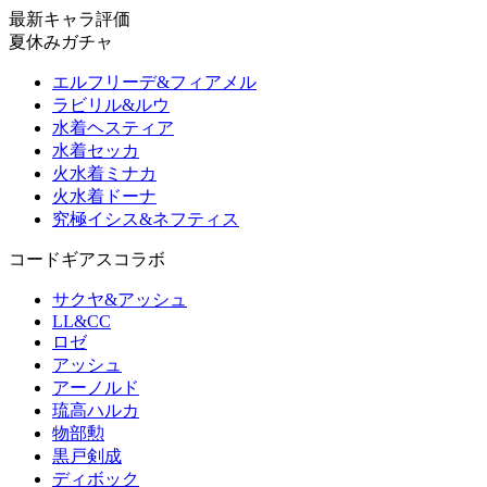
最新キャラ評価
夏休みガチャ
エルフリーデ&フィアメル
ラビリル&ルウ
水着ヘスティア
水着セッカ
火水着ミナカ
火水着ドーナ
究極イシス&ネフティス
コードギアスコラボ
サクヤ&アッシュ
LL&CC
ロゼ
アッシュ
アーノルド
琉高ハルカ
物部勲
黒戸剣成
ディボック