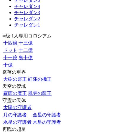
チャレダン5
チャレダン4
チャレダン3
チャレダン2
チャレダン1
∞級 1人専用コロシアム
十四億
十三億
ドット
十二億
十一億
裏十億
十億
奈落の重界
大樹の霊王
紅蓮の機王
天空の儚域
霧雨の魔王
風雲の龍王
守霊の天体
太陽の守護者
月の守護者
金星の守護者
水星の守護者
木星の守護者
再臨の超星