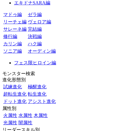
エキドナSARA編
マドゥ編
ゼラ編
リーチェ編
ヴェロア編
サレーネ編
完結編
修行編
決戦編
カリン編
ハク編
ソニア編
オーディン編
フェス限ヒロイン編
モンスター検索
進化形態別
試練進化
極醒進化
超転生進化
転生進化
ドット進化
アシスト進化
属性別
火属性
水属性
木属性
光属性
闇属性
リーダースキル別