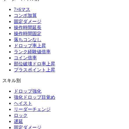
7×6マス
コンボ加算
固定ダメージ
操作時間延長
操作時間固定
落ちコンなし
ドロップ率上昇
ランク経験値倍率
コイン倍率
部位破壊ドロ率上昇
プラスポイント上昇
スキル別
ドロップ強化
強化ドロップ目覚め
ヘイスト
リーダーチェンジ
ロック
遅延
固定ダメージ