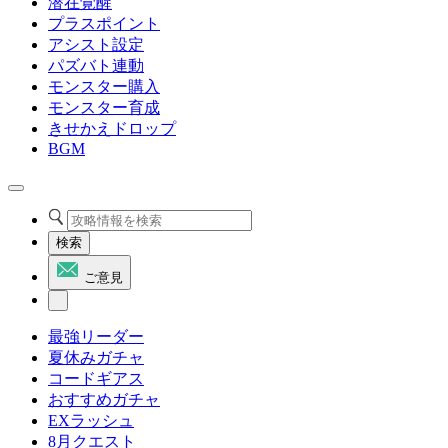
潜在覚醒
プラスポイント
アシスト設定
パズバト連動
モンスター購入
モンスター育成
きせかえドロップ
BGM
検索
ご意見
最強リーダー
夏休みガチャ
コードギアス
おすすめガチャ
EXラッシュ
8月クエスト