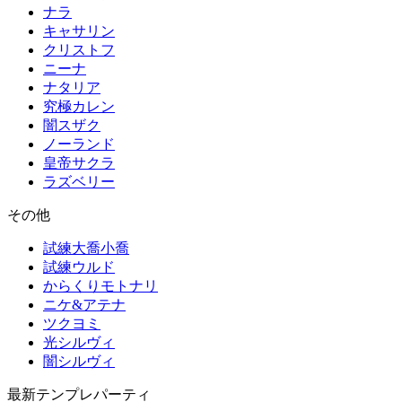
ナラ
キャサリン
クリストフ
ニーナ
ナタリア
究極カレン
闇スザク
ノーランド
皇帝サクラ
ラズベリー
その他
試練大喬小喬
試練ウルド
からくりモトナリ
ニケ&アテナ
ツクヨミ
光シルヴィ
闇シルヴィ
最新テンプレパーティ