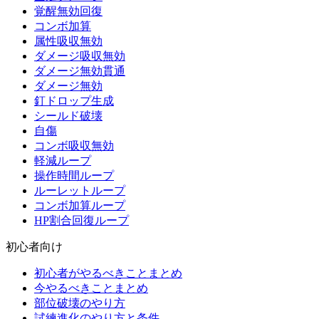
覚醒無効回復
コンボ加算
属性吸収無効
ダメージ吸収無効
ダメージ無効貫通
ダメージ無効
釘ドロップ生成
シールド破壊
自傷
コンボ吸収無効
軽減ループ
操作時間ループ
ルーレットループ
コンボ加算ループ
HP割合回復ループ
初心者向け
初心者がやるべきことまとめ
今やるべきことまとめ
部位破壊のやり方
試練進化のやり方と条件