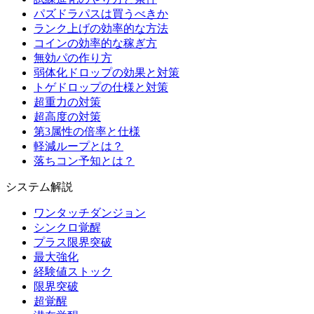
パズドラパスは買うべきか
ランク上げの効率的な方法
コインの効率的な稼ぎ方
無効パの作り方
弱体化ドロップの効果と対策
トゲドロップの仕様と対策
超重力の対策
超高度の対策
第3属性の倍率と仕様
軽減ループとは？
落ちコン予知とは？
システム解説
ワンタッチダンジョン
シンクロ覚醒
プラス限界突破
最大強化
経験値ストック
限界突破
超覚醒