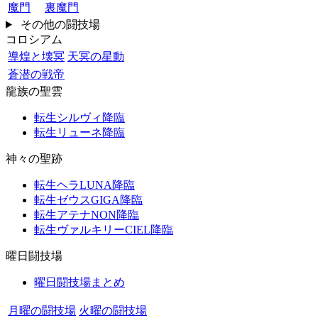
魔門
裏魔門
その他の闘技場
コロシアム
導煌と壊冥
天冥の星動
蒼潜の戦帝
龍族の聖雲
転生シルヴィ降臨
転生リューネ降臨
神々の聖跡
転生ヘラLUNA降臨
転生ゼウスGIGA降臨
転生アテナNON降臨
転生ヴァルキリーCIEL降臨
曜日闘技場
曜日闘技場まとめ
月曜の闘技場
火曜の闘技場