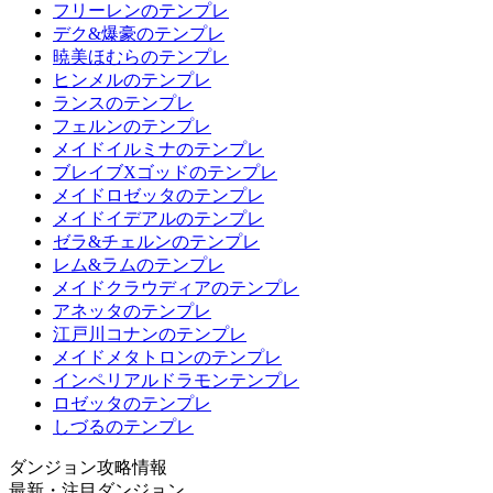
フリーレンのテンプレ
デク&爆豪のテンプレ
暁美ほむらのテンプレ
ヒンメルのテンプレ
ランスのテンプレ
フェルンのテンプレ
メイドイルミナのテンプレ
ブレイブXゴッドのテンプレ
メイドロゼッタのテンプレ
メイドイデアルのテンプレ
ゼラ&チェルンのテンプレ
レム&ラムのテンプレ
メイドクラウディアのテンプレ
アネッタのテンプレ
江戸川コナンのテンプレ
メイドメタトロンのテンプレ
インペリアルドラモンテンプレ
ロゼッタのテンプレ
しづるのテンプレ
ダンジョン攻略情報
最新・注目ダンジョン