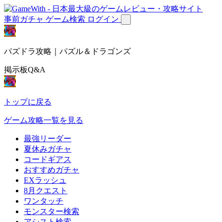
事前ガチャ
ゲーム検索
ログイン
パズドラ攻略｜パズル＆ドラゴンズ
掲示板Q&A
トップに戻る
ゲーム攻略一覧を見る
最強リーダー
夏休みガチャ
コードギアス
おすすめガチャ
EXラッシュ
8月クエスト
ワンタッチ
モンスター検索
アシスト検索