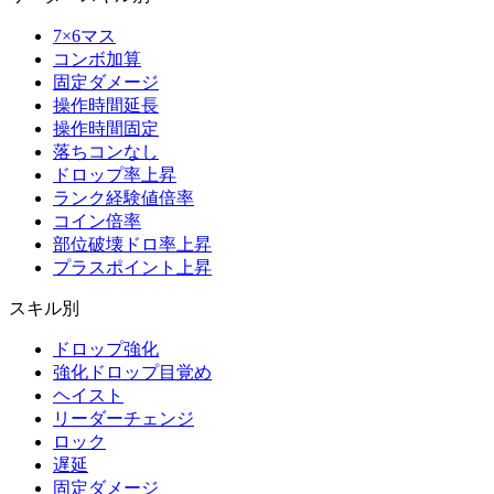
7×6マス
コンボ加算
固定ダメージ
操作時間延長
操作時間固定
落ちコンなし
ドロップ率上昇
ランク経験値倍率
コイン倍率
部位破壊ドロ率上昇
プラスポイント上昇
スキル別
ドロップ強化
強化ドロップ目覚め
ヘイスト
リーダーチェンジ
ロック
遅延
固定ダメージ