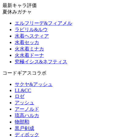
最新キャラ評価
夏休みガチャ
エルフリーデ&フィアメル
ラビリル&ルウ
水着ヘスティア
水着セッカ
火水着ミナカ
火水着ドーナ
究極イシス&ネフティス
コードギアスコラボ
サクヤ&アッシュ
LL&CC
ロゼ
アッシュ
アーノルド
琉高ハルカ
物部勲
黒戸剣成
ディボック