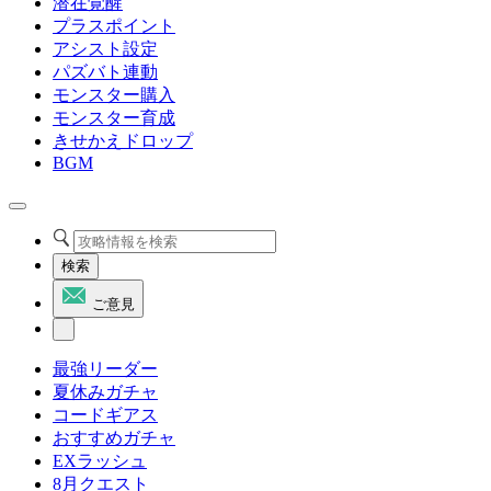
潜在覚醒
プラスポイント
アシスト設定
パズバト連動
モンスター購入
モンスター育成
きせかえドロップ
BGM
検索
ご意見
最強リーダー
夏休みガチャ
コードギアス
おすすめガチャ
EXラッシュ
8月クエスト