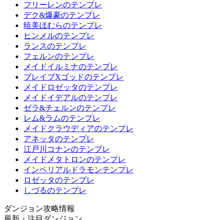
フリーレンのテンプレ
デク&爆豪のテンプレ
暁美ほむらのテンプレ
ヒンメルのテンプレ
ランスのテンプレ
フェルンのテンプレ
メイドイルミナのテンプレ
ブレイブXゴッドのテンプレ
メイドロゼッタのテンプレ
メイドイデアルのテンプレ
ゼラ&チェルンのテンプレ
レム&ラムのテンプレ
メイドクラウディアのテンプレ
アネッタのテンプレ
江戸川コナンのテンプレ
メイドメタトロンのテンプレ
インペリアルドラモンテンプレ
ロゼッタのテンプレ
しづるのテンプレ
ダンジョン攻略情報
最新・注目ダンジョン