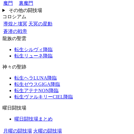
魔門
裏魔門
その他の闘技場
コロシアム
導煌と壊冥
天冥の星動
蒼潜の戦帝
龍族の聖雲
転生シルヴィ降臨
転生リューネ降臨
神々の聖跡
転生ヘラLUNA降臨
転生ゼウスGIGA降臨
転生アテナNON降臨
転生ヴァルキリーCIEL降臨
曜日闘技場
曜日闘技場まとめ
月曜の闘技場
火曜の闘技場