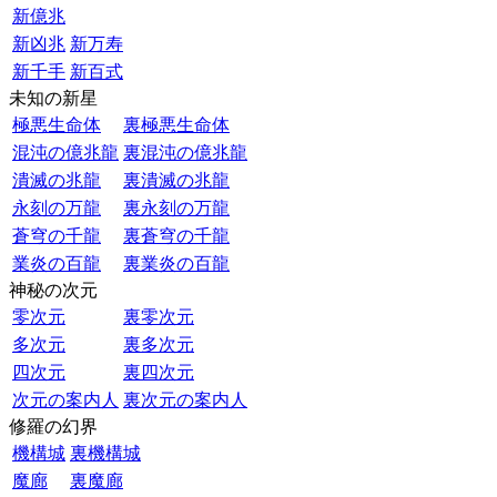
新億兆
新凶兆
新万寿
新千手
新百式
未知の新星
極悪生命体
裏極悪生命体
混沌の億兆龍
裏混沌の億兆龍
潰滅の兆龍
裏潰滅の兆龍
永刻の万龍
裏永刻の万龍
蒼穹の千龍
裏蒼穹の千龍
業炎の百龍
裏業炎の百龍
神秘の次元
零次元
裏零次元
多次元
裏多次元
四次元
裏四次元
次元の案内人
裏次元の案内人
修羅の幻界
機構城
裏機構城
魔廊
裏魔廊