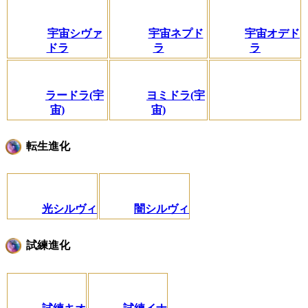
宇宙シヴァ
宇宙ネプド
宇宙オデド
ドラ
ラ
ラ
ラードラ(宇
ヨミドラ(宇
宙)
宙)
転生進化
光シルヴィ
闇シルヴィ
試練進化