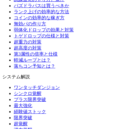
パズドラパスは買うべきか
ランク上げの効率的な方法
コインの効率的な稼ぎ方
無効パの作り方
弱体化ドロップの効果と対策
トゲドロップの仕様と対策
超重力の対策
超高度の対策
第3属性の倍率と仕様
軽減ループとは？
落ちコン予知とは？
システム解説
ワンタッチダンジョン
シンクロ覚醒
プラス限界突破
最大強化
経験値ストック
限界突破
超覚醒