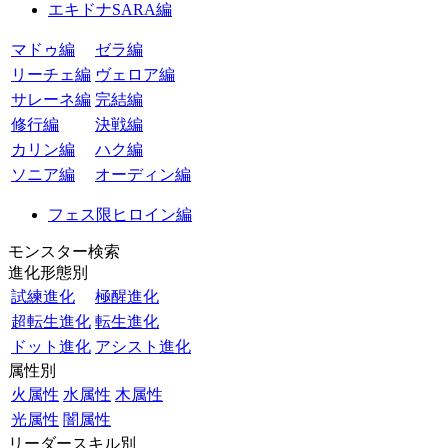
エキドナSARA編
マドゥ編
ゼラ編
リーチェ編
ヴェロア編
サレーネ編
完結編
修行編
決戦編
カリン編
ハク編
ソニア編
オーディン編
フェス限ヒロイン編
モンスター検索
進化形態別
試練進化
極醒進化
超転生進化
転生進化
ドット進化
アシスト進化
属性別
火属性
水属性
木属性
光属性
闇属性
リーダースキル別