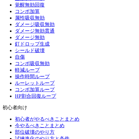
覚醒無効回復
コンボ加算
属性吸収無効
ダメージ吸収無効
ダメージ無効貫通
ダメージ無効
釘ドロップ生成
シールド破壊
自傷
コンボ吸収無効
軽減ループ
操作時間ループ
ルーレットループ
コンボ加算ループ
HP割合回復ループ
初心者向け
初心者がやるべきことまとめ
今やるべきことまとめ
部位破壊のやり方
試練進化のやり方と条件