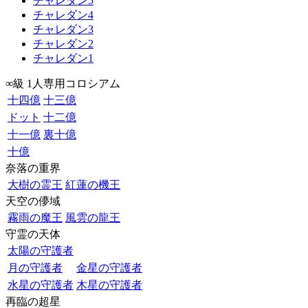
チャレダン5
チャレダン4
チャレダン3
チャレダン2
チャレダン1
∞級 1人専用コロシアム
十四億
十三億
ドット
十二億
十一億
裏十億
十億
奈落の重界
大樹の霊王
紅蓮の機王
天空の儚域
霧雨の魔王
風雲の龍王
守霊の天体
太陽の守護者
月の守護者
金星の守護者
水星の守護者
木星の守護者
再臨の超星