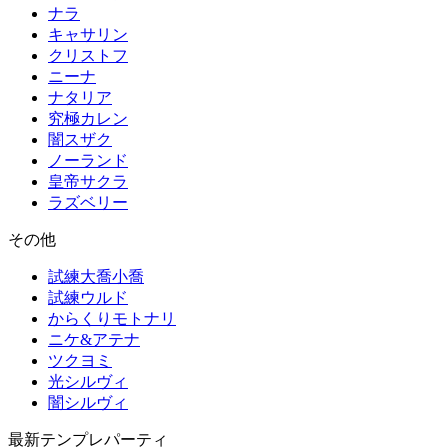
ナラ
キャサリン
クリストフ
ニーナ
ナタリア
究極カレン
闇スザク
ノーランド
皇帝サクラ
ラズベリー
その他
試練大喬小喬
試練ウルド
からくりモトナリ
ニケ&アテナ
ツクヨミ
光シルヴィ
闇シルヴィ
最新テンプレパーティ