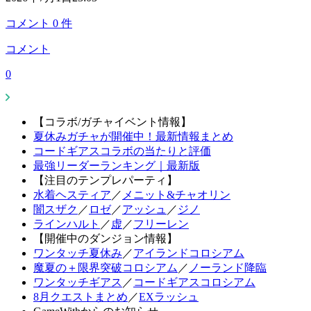
コメント
0
件
コメント
0
【コラボ/ガチャイベント情報】
夏休みガチャが開催中！最新情報まとめ
コードギアスコラボの当たりと評価
最強リーダーランキング｜最新版
【注目のテンプレパーティ】
水着ヘスティア
／
メニット&チャオリン
闇スザク
／
ロゼ
／
アッシュ
／
ジノ
ラインハルト
／
虚
／
フリーレン
【開催中のダンジョン情報】
ワンタッチ夏休み
／
アイランドコロシアム
魔夏の＋限界突破コロシアム
／
ノーランド降臨
ワンタッチギアス
／
コードギアスコロシアム
8月クエストまとめ
／
EXラッシュ