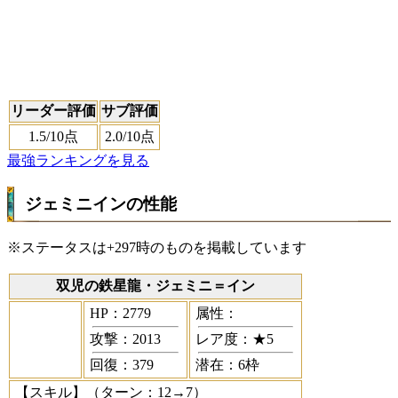
リーダー評価
サブ評価
1.5
/10点
2.0
/10点
最強ランキングを見る
ジェミニインの性能
※ステータスは+297時のものを掲載しています
双児の鉄星龍・ジェミニ＝イン
HP：2779
属性：
攻撃：2013
レア度：★5
回復：379
潜在：6枠
【スキル】
（ターン：12→7）