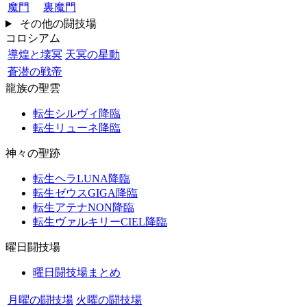
魔門
裏魔門
その他の闘技場
コロシアム
導煌と壊冥
天冥の星動
蒼潜の戦帝
龍族の聖雲
転生シルヴィ降臨
転生リューネ降臨
神々の聖跡
転生ヘラLUNA降臨
転生ゼウスGIGA降臨
転生アテナNON降臨
転生ヴァルキリーCIEL降臨
曜日闘技場
曜日闘技場まとめ
月曜の闘技場
火曜の闘技場