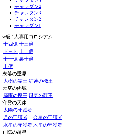
チャレダン5
チャレダン4
チャレダン3
チャレダン2
チャレダン1
∞級 1人専用コロシアム
十四億
十三億
ドット
十二億
十一億
裏十億
十億
奈落の重界
大樹の霊王
紅蓮の機王
天空の儚域
霧雨の魔王
風雲の龍王
守霊の天体
太陽の守護者
月の守護者
金星の守護者
水星の守護者
木星の守護者
再臨の超星