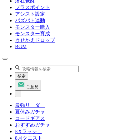
潜在覚醒
プラスポイント
アシスト設定
パズバト連動
モンスター購入
モンスター育成
きせかえドロップ
BGM
検索
ご意見
最強リーダー
夏休みガチャ
コードギアス
おすすめガチャ
EXラッシュ
8月クエスト