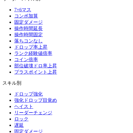
7×6マス
コンボ加算
固定ダメージ
操作時間延長
操作時間固定
落ちコンなし
ドロップ率上昇
ランク経験値倍率
コイン倍率
部位破壊ドロ率上昇
プラスポイント上昇
スキル別
ドロップ強化
強化ドロップ目覚め
ヘイスト
リーダーチェンジ
ロック
遅延
固定ダメージ