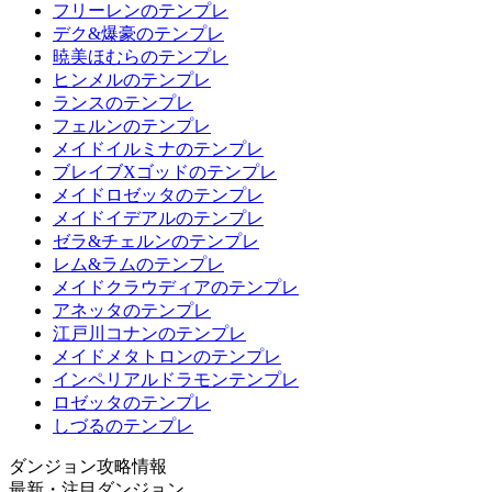
フリーレンのテンプレ
デク&爆豪のテンプレ
暁美ほむらのテンプレ
ヒンメルのテンプレ
ランスのテンプレ
フェルンのテンプレ
メイドイルミナのテンプレ
ブレイブXゴッドのテンプレ
メイドロゼッタのテンプレ
メイドイデアルのテンプレ
ゼラ&チェルンのテンプレ
レム&ラムのテンプレ
メイドクラウディアのテンプレ
アネッタのテンプレ
江戸川コナンのテンプレ
メイドメタトロンのテンプレ
インペリアルドラモンテンプレ
ロゼッタのテンプレ
しづるのテンプレ
ダンジョン攻略情報
最新・注目ダンジョン