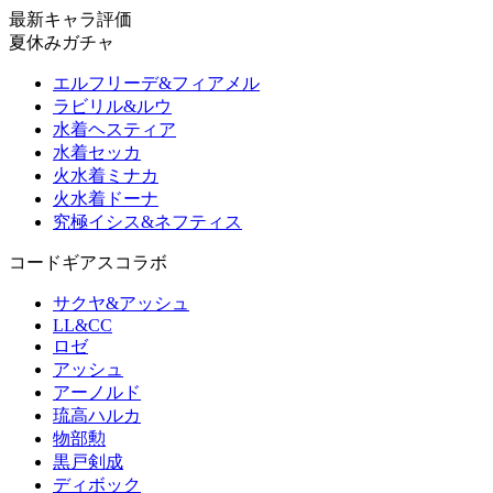
最新キャラ評価
夏休みガチャ
エルフリーデ&フィアメル
ラビリル&ルウ
水着ヘスティア
水着セッカ
火水着ミナカ
火水着ドーナ
究極イシス&ネフティス
コードギアスコラボ
サクヤ&アッシュ
LL&CC
ロゼ
アッシュ
アーノルド
琉高ハルカ
物部勲
黒戸剣成
ディボック