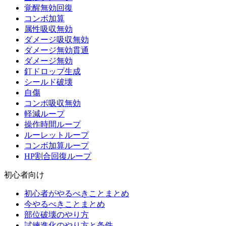
覚醒無効回復
コンボ加算
属性吸収無効
ダメージ吸収無効
ダメージ無効貫通
ダメージ無効
釘ドロップ生成
シールド破壊
自傷
コンボ吸収無効
軽減ループ
操作時間ループ
ルーレットループ
コンボ加算ループ
HP割合回復ループ
初心者向け
初心者がやるべきことまとめ
今やるべきことまとめ
部位破壊のやり方
試練進化のやり方と条件