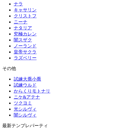
ナラ
キャサリン
クリストフ
ニーナ
ナタリア
究極カレン
闇スザク
ノーランド
皇帝サクラ
ラズベリー
その他
試練大喬小喬
試練ウルド
からくりモトナリ
ニケ&アテナ
ツクヨミ
光シルヴィ
闇シルヴィ
最新テンプレパーティ