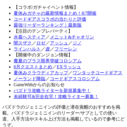
【コラボ/ガチャイベント情報】
夏休みガチャの最新情報まとめ！8/7開催
コードギアスコラボの当たりと評価
最強リーダーランキング｜最新版
【注目のテンプレパーティ】
水着ヘスティア
／
メニット&チャオリン
闇スザク
／
ロゼ
／
アッシュ
／
ジノ
ラインハルト
／
虚
／
フリーレン
【開催中のダンジョン情報】
魔夏のプラス限界突破コロシアム
8月クエストまとめ
／
EXラッシュ
夏休みクラウディアカップ
／
ワンタッチコードギアス
ノーランド降臨
／
コードギアスコロシアム
GameWithからのお知らせ
パズドラ攻略ライターを新規募集中！
未経験可&完全在宅！攻略ライター募集！
パズドラのジェミニインの評価と潜在覚醒のおすすめを掲
載。パズドラジェミニインのリーダー/サブとしての使い
道、入手方法やスキル上げ方法も掲載しているので参考にど
うぞ。