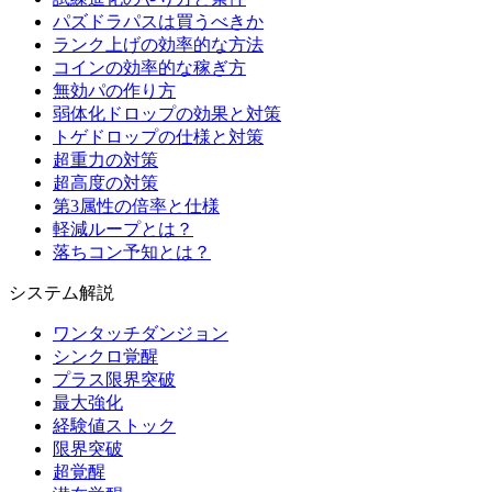
パズドラパスは買うべきか
ランク上げの効率的な方法
コインの効率的な稼ぎ方
無効パの作り方
弱体化ドロップの効果と対策
トゲドロップの仕様と対策
超重力の対策
超高度の対策
第3属性の倍率と仕様
軽減ループとは？
落ちコン予知とは？
システム解説
ワンタッチダンジョン
シンクロ覚醒
プラス限界突破
最大強化
経験値ストック
限界突破
超覚醒