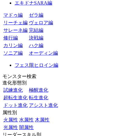
エキドナSARA編
マドゥ編
ゼラ編
リーチェ編
ヴェロア編
サレーネ編
完結編
修行編
決戦編
カリン編
ハク編
ソニア編
オーディン編
フェス限ヒロイン編
モンスター検索
進化形態別
試練進化
極醒進化
超転生進化
転生進化
ドット進化
アシスト進化
属性別
火属性
水属性
木属性
光属性
闇属性
リーダースキル別