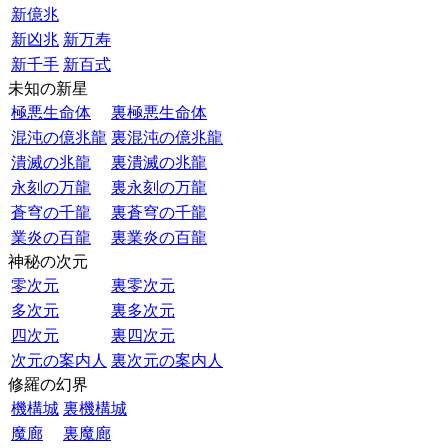
新億兆
新凶兆
新万寿
新千手
新百式
未知の新星
極悪生命体
裏極悪生命体
混沌の億兆龍
裏混沌の億兆龍
潰滅の兆龍
裏潰滅の兆龍
永刻の万龍
裏永刻の万龍
蒼穹の千龍
裏蒼穹の千龍
業炎の百龍
裏業炎の百龍
神秘の次元
零次元
裏零次元
多次元
裏多次元
四次元
裏四次元
次元の案内人
裏次元の案内人
修羅の幻界
機構城
裏機構城
魔廊
裏魔廊