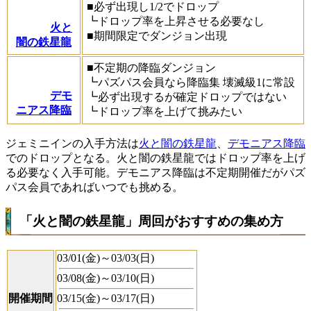
■必ず出現し1/2でドロップ
┗ドロップ率を上昇させる必要なし
火と
■期間限定でダンジョン出現
闇の鉄星龍
■不定期の降臨ダンジョン
┗パズパス会員なら降臨集 壊滅級1に常設
デモ
┗必ず出現するが確定ドロップではない
ニアス降臨
┗ドロップ率を上げて挑みたい
ジェミニインの入手方法は
火と闇の鉄星龍
、
デモニアス降臨
でのドロップとなる。火と闇の鉄星龍ではドロップ率を上げ
る必要なく入手可能。デモニアス降臨は不定期開催だがパズ
パス会員であればいつでも挑める。
「火と闇の鉄星龍」周回がおすすめの集め方
03/01(金)～03/03(日)
03/08(金)～03/10(日)
開催期間
03/15(金)～03/17(日)