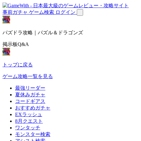
事前ガチャ
ゲーム検索
ログイン
パズドラ攻略｜パズル＆ドラゴンズ
掲示板Q&A
トップに戻る
ゲーム攻略一覧を見る
最強リーダー
夏休みガチャ
コードギアス
おすすめガチャ
EXラッシュ
8月クエスト
ワンタッチ
モンスター検索
アシスト検索