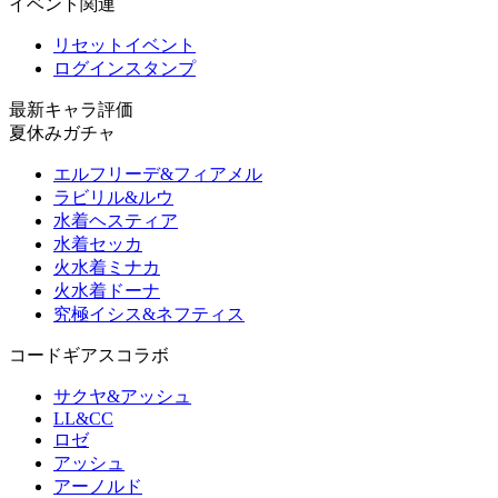
イベント関連
リセットイベント
ログインスタンプ
最新キャラ評価
夏休みガチャ
エルフリーデ&フィアメル
ラビリル&ルウ
水着ヘスティア
水着セッカ
火水着ミナカ
火水着ドーナ
究極イシス&ネフティス
コードギアスコラボ
サクヤ&アッシュ
LL&CC
ロゼ
アッシュ
アーノルド