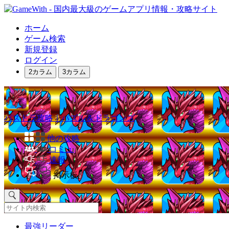
ホーム
ゲーム検索
新規登録
ログイン
2カラム
3カラム
パズドラ攻略｜パズル＆ドラゴンズ
他の攻略
コミュ
速報
掲示板
最強リーダー