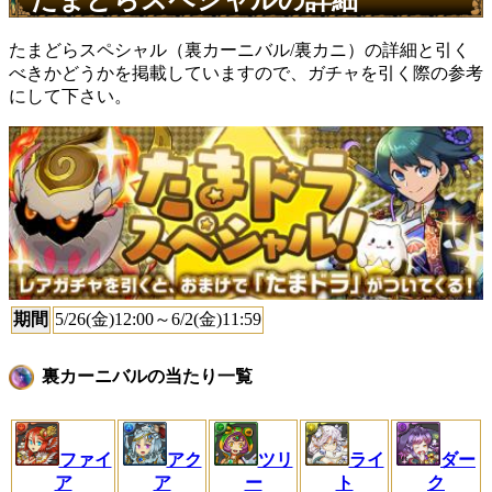
たまどらスペシャル（裏カーニバル/裏カニ）の詳細と引く
べきかどうかを掲載していますので、ガチャを引く際の参考
にして下さい。
期間
5/26(金)12:00～6/2(金)11:59
裏カーニバルの当たり一覧
ファイ
アク
ツリ
ライ
ダー
ア
ア
ー
ト
ク