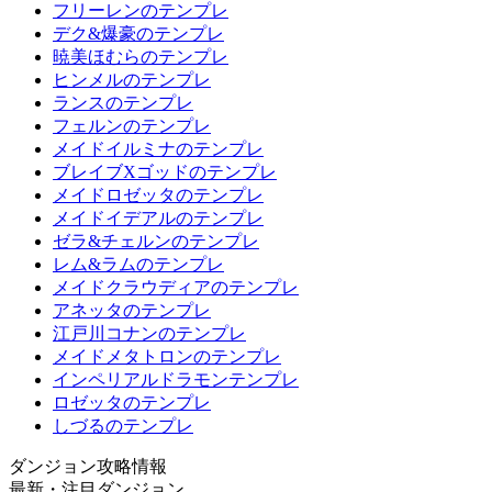
フリーレンのテンプレ
デク&爆豪のテンプレ
暁美ほむらのテンプレ
ヒンメルのテンプレ
ランスのテンプレ
フェルンのテンプレ
メイドイルミナのテンプレ
ブレイブXゴッドのテンプレ
メイドロゼッタのテンプレ
メイドイデアルのテンプレ
ゼラ&チェルンのテンプレ
レム&ラムのテンプレ
メイドクラウディアのテンプレ
アネッタのテンプレ
江戸川コナンのテンプレ
メイドメタトロンのテンプレ
インペリアルドラモンテンプレ
ロゼッタのテンプレ
しづるのテンプレ
ダンジョン攻略情報
最新・注目ダンジョン