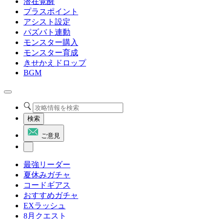
潜在覚醒
プラスポイント
アシスト設定
パズバト連動
モンスター購入
モンスター育成
きせかえドロップ
BGM
検索
ご意見
最強リーダー
夏休みガチャ
コードギアス
おすすめガチャ
EXラッシュ
8月クエスト