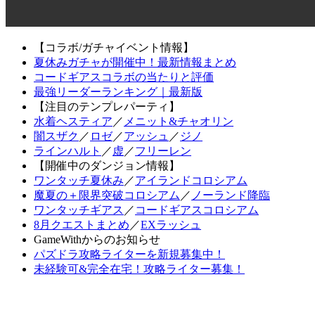
【コラボ/ガチャイベント情報】
夏休みガチャが開催中！最新情報まとめ
コードギアスコラボの当たりと評価
最強リーダーランキング｜最新版
【注目のテンプレパーティ】
水着ヘスティア
／
メニット&チャオリン
闇スザク
／
ロゼ
／
アッシュ
／
ジノ
ラインハルト
／
虚
／
フリーレン
【開催中のダンジョン情報】
ワンタッチ夏休み
／
アイランドコロシアム
魔夏の＋限界突破コロシアム
／
ノーランド降臨
ワンタッチギアス
／
コードギアスコロシアム
8月クエストまとめ
／
EXラッシュ
GameWithからのお知らせ
パズドラ攻略ライターを新規募集中！
未経験可&完全在宅！攻略ライター募集！