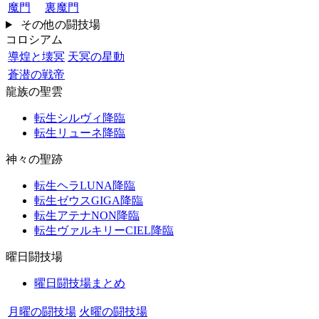
魔門
裏魔門
その他の闘技場
コロシアム
導煌と壊冥
天冥の星動
蒼潜の戦帝
龍族の聖雲
転生シルヴィ降臨
転生リューネ降臨
神々の聖跡
転生ヘラLUNA降臨
転生ゼウスGIGA降臨
転生アテナNON降臨
転生ヴァルキリーCIEL降臨
曜日闘技場
曜日闘技場まとめ
月曜の闘技場
火曜の闘技場