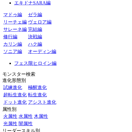
エキドナSARA編
マドゥ編
ゼラ編
リーチェ編
ヴェロア編
サレーネ編
完結編
修行編
決戦編
カリン編
ハク編
ソニア編
オーディン編
フェス限ヒロイン編
モンスター検索
進化形態別
試練進化
極醒進化
超転生進化
転生進化
ドット進化
アシスト進化
属性別
火属性
水属性
木属性
光属性
闇属性
リーダースキル別