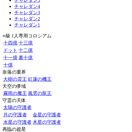
チャレダン5
チャレダン4
チャレダン3
チャレダン2
チャレダン1
∞級 1人専用コロシアム
十四億
十三億
ドット
十二億
十一億
裏十億
十億
奈落の重界
大樹の霊王
紅蓮の機王
天空の儚域
霧雨の魔王
風雲の龍王
守霊の天体
太陽の守護者
月の守護者
金星の守護者
水星の守護者
木星の守護者
再臨の超星