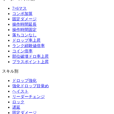
7×6マス
コンボ加算
固定ダメージ
操作時間延長
操作時間固定
落ちコンなし
ドロップ率上昇
ランク経験値倍率
コイン倍率
部位破壊ドロ率上昇
プラスポイント上昇
スキル別
ドロップ強化
強化ドロップ目覚め
ヘイスト
リーダーチェンジ
ロック
遅延
固定ダメージ