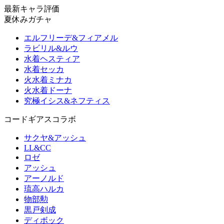
最新キャラ評価
夏休みガチャ
エルフリーデ&フィアメル
ラビリル&ルウ
水着ヘスティア
水着セッカ
火水着ミナカ
火水着ドーナ
究極イシス&ネフティス
コードギアスコラボ
サクヤ&アッシュ
LL&CC
ロゼ
アッシュ
アーノルド
琉高ハルカ
物部勲
黒戸剣成
ディボック