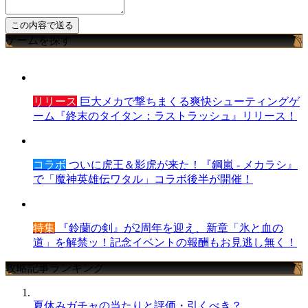
ゲームを探す
リリース
巨大メカで撃ちまくる爽快シューティングゲ
ーム『終末のタイタン：ラストラッシュ』リリース！
コラボ
ついに虎王＆影虎が来た！『鋼嵐 - メカラシ』
で「魔神英雄伝ワタル」コラボ後半が開催！
特集
『鈴蘭の剣』が2周年を迎え、新章「氷と血の
道」を解禁ッ！記念イベントの報酬もお見逃し無く！
攻略記事ランキング
夏休みガチャの当たりと評価・引くべき？