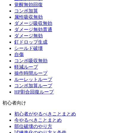
覚醒無効回復
コンボ加算
属性吸収無効
ダメージ吸収無効
ダメージ無効貫通
ダメージ無効
釘ドロップ生成
シールド破壊
自傷
コンボ吸収無効
軽減ループ
操作時間ループ
ルーレットループ
コンボ加算ループ
HP割合回復ループ
初心者向け
初心者がやるべきことまとめ
今やるべきことまとめ
部位破壊のやり方
試練進化のやり方と条件