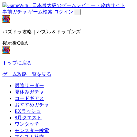
事前ガチャ
ゲーム検索
ログイン
パズドラ攻略｜パズル＆ドラゴンズ
掲示板Q&A
トップに戻る
ゲーム攻略一覧を見る
最強リーダー
夏休みガチャ
コードギアス
おすすめガチャ
EXラッシュ
8月クエスト
ワンタッチ
モンスター検索
アシスト検索