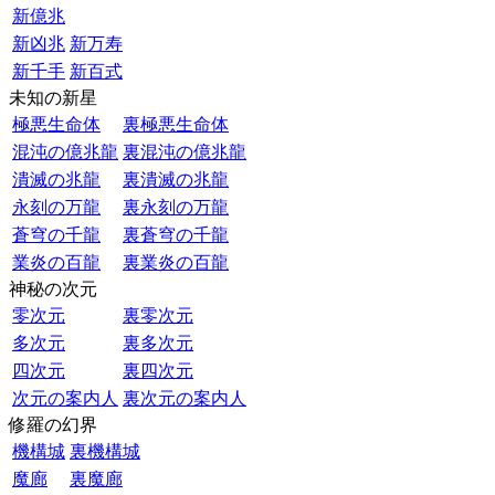
新億兆
新凶兆
新万寿
新千手
新百式
未知の新星
極悪生命体
裏極悪生命体
混沌の億兆龍
裏混沌の億兆龍
潰滅の兆龍
裏潰滅の兆龍
永刻の万龍
裏永刻の万龍
蒼穹の千龍
裏蒼穹の千龍
業炎の百龍
裏業炎の百龍
神秘の次元
零次元
裏零次元
多次元
裏多次元
四次元
裏四次元
次元の案内人
裏次元の案内人
修羅の幻界
機構城
裏機構城
魔廊
裏魔廊