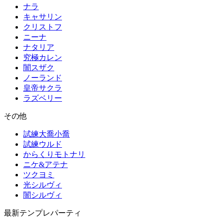
ナラ
キャサリン
クリストフ
ニーナ
ナタリア
究極カレン
闇スザク
ノーランド
皇帝サクラ
ラズベリー
その他
試練大喬小喬
試練ウルド
からくりモトナリ
ニケ&アテナ
ツクヨミ
光シルヴィ
闇シルヴィ
最新テンプレパーティ