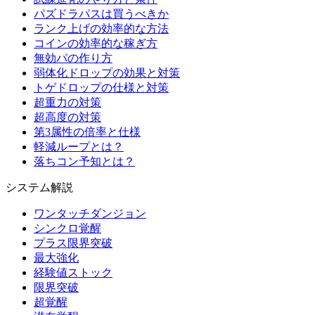
パズドラパスは買うべきか
ランク上げの効率的な方法
コインの効率的な稼ぎ方
無効パの作り方
弱体化ドロップの効果と対策
トゲドロップの仕様と対策
超重力の対策
超高度の対策
第3属性の倍率と仕様
軽減ループとは？
落ちコン予知とは？
システム解説
ワンタッチダンジョン
シンクロ覚醒
プラス限界突破
最大強化
経験値ストック
限界突破
超覚醒