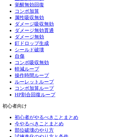
覚醒無効回復
コンボ加算
属性吸収無効
ダメージ吸収無効
ダメージ無効貫通
ダメージ無効
釘ドロップ生成
シールド破壊
自傷
コンボ吸収無効
軽減ループ
操作時間ループ
ルーレットループ
コンボ加算ループ
HP割合回復ループ
初心者向け
初心者がやるべきことまとめ
今やるべきことまとめ
部位破壊のやり方
試練進化のやり方と条件