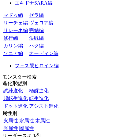
エキドナSARA編
マドゥ編
ゼラ編
リーチェ編
ヴェロア編
サレーネ編
完結編
修行編
決戦編
カリン編
ハク編
ソニア編
オーディン編
フェス限ヒロイン編
モンスター検索
進化形態別
試練進化
極醒進化
超転生進化
転生進化
ドット進化
アシスト進化
属性別
火属性
水属性
木属性
光属性
闇属性
リーダースキル別