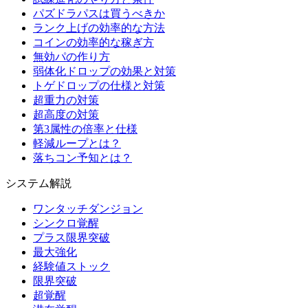
パズドラパスは買うべきか
ランク上げの効率的な方法
コインの効率的な稼ぎ方
無効パの作り方
弱体化ドロップの効果と対策
トゲドロップの仕様と対策
超重力の対策
超高度の対策
第3属性の倍率と仕様
軽減ループとは？
落ちコン予知とは？
システム解説
ワンタッチダンジョン
シンクロ覚醒
プラス限界突破
最大強化
経験値ストック
限界突破
超覚醒