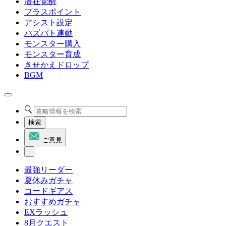
潜在覚醒
プラスポイント
アシスト設定
パズバト連動
モンスター購入
モンスター育成
きせかえドロップ
BGM
検索
ご意見
最強リーダー
夏休みガチャ
コードギアス
おすすめガチャ
EXラッシュ
8月クエスト