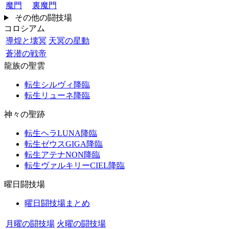
魔門
裏魔門
その他の闘技場
コロシアム
導煌と壊冥
天冥の星動
蒼潜の戦帝
龍族の聖雲
転生シルヴィ降臨
転生リューネ降臨
神々の聖跡
転生ヘラLUNA降臨
転生ゼウスGIGA降臨
転生アテナNON降臨
転生ヴァルキリーCIEL降臨
曜日闘技場
曜日闘技場まとめ
月曜の闘技場
火曜の闘技場