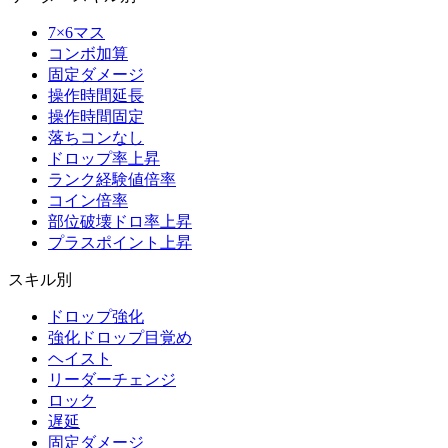
7×6マス
コンボ加算
固定ダメージ
操作時間延長
操作時間固定
落ちコンなし
ドロップ率上昇
ランク経験値倍率
コイン倍率
部位破壊ドロ率上昇
プラスポイント上昇
スキル別
ドロップ強化
強化ドロップ目覚め
ヘイスト
リーダーチェンジ
ロック
遅延
固定ダメージ