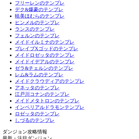
フリーレンのテンプレ
デク&爆豪のテンプレ
暁美ほむらのテンプレ
ヒンメルのテンプレ
ランスのテンプレ
フェルンのテンプレ
メイドイルミナのテンプレ
ブレイブXゴッドのテンプレ
メイドロゼッタのテンプレ
メイドイデアルのテンプレ
ゼラ&チェルンのテンプレ
レム&ラムのテンプレ
メイドクラウディアのテンプレ
アネッタのテンプレ
江戸川コナンのテンプレ
メイドメタトロンのテンプレ
インペリアルドラモンテンプレ
ロゼッタのテンプレ
しづるのテンプレ
ダンジョン攻略情報
最新・注目ダンジョン