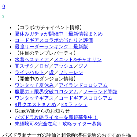
0
【コラボ/ガチャイベント情報】
夏休みガチャが開催中！最新情報まとめ
コードギアスコラボの当たりと評価
最強リーダーランキング｜最新版
【注目のテンプレパーティ】
水着ヘスティア
／
メニット&チャオリン
闇スザク
／
ロゼ
／
アッシュ
／
ジノ
ラインハルト
／
虚
／
フリーレン
【開催中のダンジョン情報】
ワンタッチ夏休み
／
アイランドコロシアム
魔夏の＋限界突破コロシアム
／
ノーランド降臨
ワンタッチギアス
／
コードギアスコロシアム
8月クエストまとめ
／
EXラッシュ
GameWithからのお知らせ
パズドラ攻略ライターを新規募集中！
未経験可&完全在宅！攻略ライター募集！
パズドラ超ナーガの評価と超覚醒/潜在覚醒のおすすめを掲