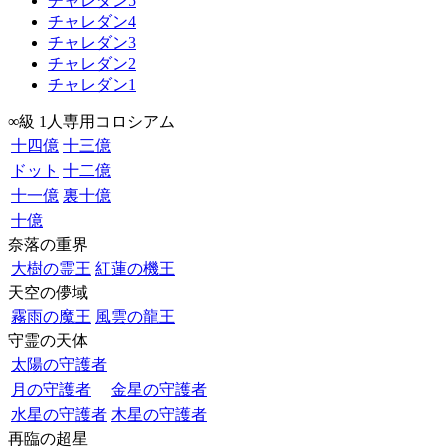
チャレダン5
チャレダン4
チャレダン3
チャレダン2
チャレダン1
∞級 1人専用コロシアム
十四億
十三億
ドット
十二億
十一億
裏十億
十億
奈落の重界
大樹の霊王
紅蓮の機王
天空の儚域
霧雨の魔王
風雲の龍王
守霊の天体
太陽の守護者
月の守護者
金星の守護者
水星の守護者
木星の守護者
再臨の超星