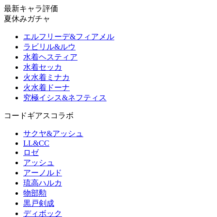
最新キャラ評価
夏休みガチャ
エルフリーデ&フィアメル
ラビリル&ルウ
水着ヘスティア
水着セッカ
火水着ミナカ
火水着ドーナ
究極イシス&ネフティス
コードギアスコラボ
サクヤ&アッシュ
LL&CC
ロゼ
アッシュ
アーノルド
琉高ハルカ
物部勲
黒戸剣成
ディボック