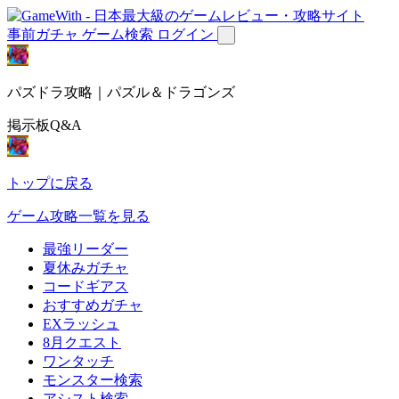
事前ガチャ
ゲーム検索
ログイン
パズドラ攻略｜パズル＆ドラゴンズ
掲示板Q&A
トップに戻る
ゲーム攻略一覧を見る
最強リーダー
夏休みガチャ
コードギアス
おすすめガチャ
EXラッシュ
8月クエスト
ワンタッチ
モンスター検索
アシスト検索