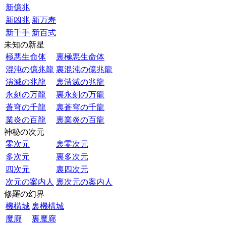
新億兆
新凶兆
新万寿
新千手
新百式
未知の新星
極悪生命体
裏極悪生命体
混沌の億兆龍
裏混沌の億兆龍
潰滅の兆龍
裏潰滅の兆龍
永刻の万龍
裏永刻の万龍
蒼穹の千龍
裏蒼穹の千龍
業炎の百龍
裏業炎の百龍
神秘の次元
零次元
裏零次元
多次元
裏多次元
四次元
裏四次元
次元の案内人
裏次元の案内人
修羅の幻界
機構城
裏機構城
魔廊
裏魔廊