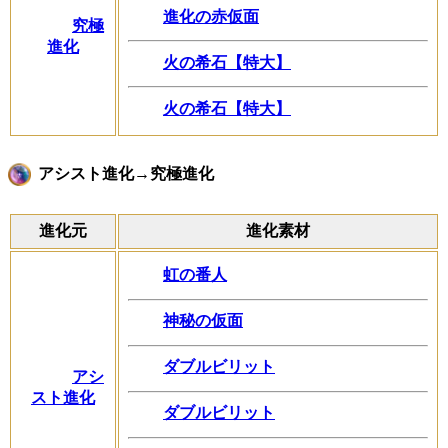
進化の赤仮面
究極
進化
火の希石【特大】
火の希石【特大】
アシスト進化→究極進化
進化元
進化素材
虹の番人
神秘の仮面
ダブルビリット
アシ
スト進化
ダブルビリット