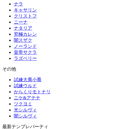
ナラ
キャサリン
クリストフ
ニーナ
ナタリア
究極カレン
闇スザク
ノーランド
皇帝サクラ
ラズベリー
その他
試練大喬小喬
試練ウルド
からくりモトナリ
ニケ&アテナ
ツクヨミ
光シルヴィ
闇シルヴィ
最新テンプレパーティ