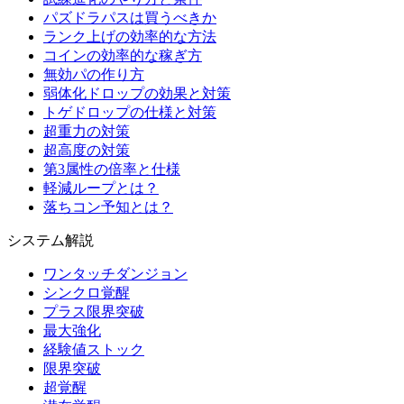
パズドラパスは買うべきか
ランク上げの効率的な方法
コインの効率的な稼ぎ方
無効パの作り方
弱体化ドロップの効果と対策
トゲドロップの仕様と対策
超重力の対策
超高度の対策
第3属性の倍率と仕様
軽減ループとは？
落ちコン予知とは？
システム解説
ワンタッチダンジョン
シンクロ覚醒
プラス限界突破
最大強化
経験値ストック
限界突破
超覚醒