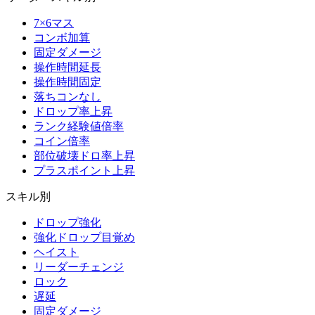
7×6マス
コンボ加算
固定ダメージ
操作時間延長
操作時間固定
落ちコンなし
ドロップ率上昇
ランク経験値倍率
コイン倍率
部位破壊ドロ率上昇
プラスポイント上昇
スキル別
ドロップ強化
強化ドロップ目覚め
ヘイスト
リーダーチェンジ
ロック
遅延
固定ダメージ