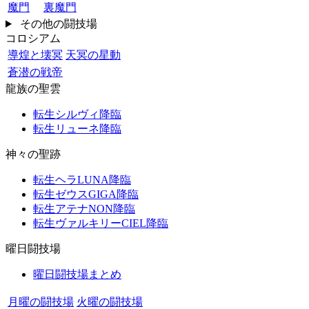
魔門
裏魔門
その他の闘技場
コロシアム
導煌と壊冥
天冥の星動
蒼潜の戦帝
龍族の聖雲
転生シルヴィ降臨
転生リューネ降臨
神々の聖跡
転生ヘラLUNA降臨
転生ゼウスGIGA降臨
転生アテナNON降臨
転生ヴァルキリーCIEL降臨
曜日闘技場
曜日闘技場まとめ
月曜の闘技場
火曜の闘技場