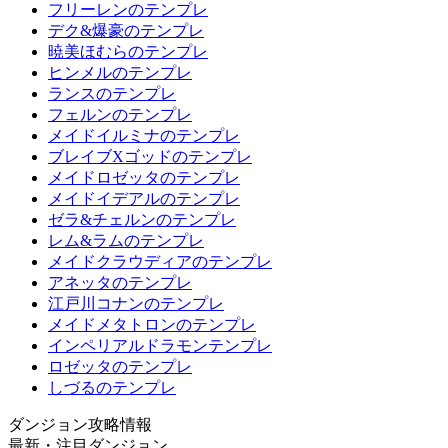
フリーレンのテンプレ
デク&爆豪のテンプレ
暁美ほむらのテンプレ
ヒンメルのテンプレ
ランスのテンプレ
フェルンのテンプレ
メイドイルミナのテンプレ
ブレイブXゴッドのテンプレ
メイドロゼッタのテンプレ
メイドイデアルのテンプレ
ゼラ&チェルンのテンプレ
レム&ラムのテンプレ
メイドクラウディアのテンプレ
アネッタのテンプレ
江戸川コナンのテンプレ
メイドメタトロンのテンプレ
インペリアルドラモンテンプレ
ロゼッタのテンプレ
しづるのテンプレ
ダンジョン攻略情報
最新・注目ダンジョン