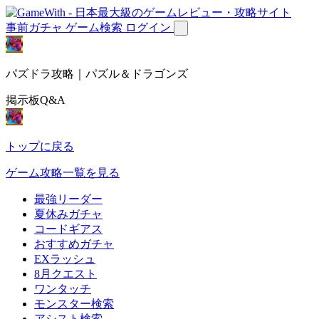
事前ガチャ
ゲーム検索
ログイン
パズドラ攻略｜パズル＆ドラゴンズ
掲示板Q&A
トップに戻る
ゲーム攻略一覧を見る
最強リーダー
夏休みガチャ
コードギアス
おすすめガチャ
EXラッシュ
8月クエスト
ワンタッチ
モンスター検索
アシスト検索