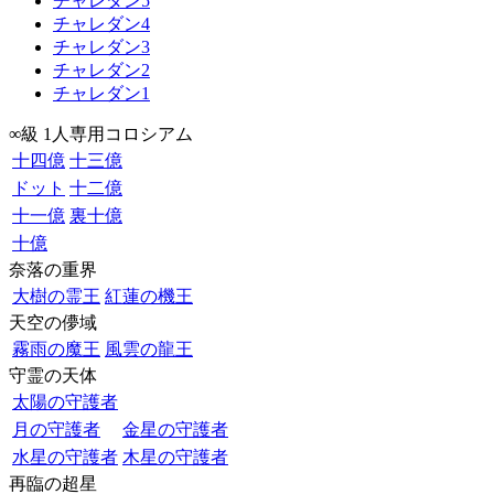
チャレダン5
チャレダン4
チャレダン3
チャレダン2
チャレダン1
∞級 1人専用コロシアム
十四億
十三億
ドット
十二億
十一億
裏十億
十億
奈落の重界
大樹の霊王
紅蓮の機王
天空の儚域
霧雨の魔王
風雲の龍王
守霊の天体
太陽の守護者
月の守護者
金星の守護者
水星の守護者
木星の守護者
再臨の超星