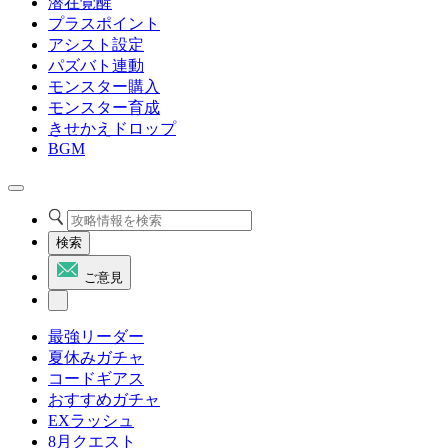
潜在覚醒
プラスポイント
アシスト設定
パズバト連動
モンスター購入
モンスター育成
きせかえドロップ
BGM
検索
ご意見
最強リーダー
夏休みガチャ
コードギアス
おすすめガチャ
EXラッシュ
8月クエスト