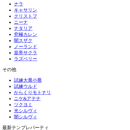
ナラ
キャサリン
クリストフ
ニーナ
ナタリア
究極カレン
闇スザク
ノーランド
皇帝サクラ
ラズベリー
その他
試練大喬小喬
試練ウルド
からくりモトナリ
ニケ&アテナ
ツクヨミ
光シルヴィ
闇シルヴィ
最新テンプレパーティ