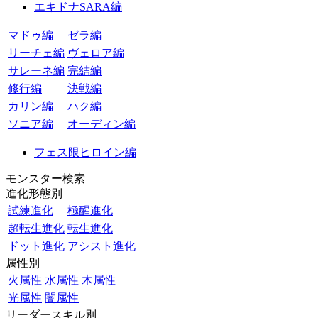
エキドナSARA編
マドゥ編
ゼラ編
リーチェ編
ヴェロア編
サレーネ編
完結編
修行編
決戦編
カリン編
ハク編
ソニア編
オーディン編
フェス限ヒロイン編
モンスター検索
進化形態別
試練進化
極醒進化
超転生進化
転生進化
ドット進化
アシスト進化
属性別
火属性
水属性
木属性
光属性
闇属性
リーダースキル別