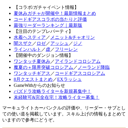
【コラボ/ガチャイベント情報】
夏休みガチャが開催中！最新情報まとめ
コードギアスコラボの当たりと評価
最強リーダーランキング｜最新版
【注目のテンプレパーティ】
水着ヘスティア
／
メニット&チャオリン
闇スザク
／
ロゼ
／
アッシュ
／
ジノ
ラインハルト
／
虚
／
フリーレン
【開催中のダンジョン情報】
ワンタッチ夏休み
／
アイランドコロシアム
魔夏の＋限界突破コロシアム
／
ノーランド降臨
ワンタッチギアス
／
コードギアスコロシアム
8月クエストまとめ
／
EXラッシュ
GameWithからのお知らせ
パズドラ攻略ライターを新規募集中！
未経験可&完全在宅！攻略ライター募集！
マーキュライトカーバンクルの評価や、リーダー・サブとし
ての使い道を掲載しています。スキル上げの情報もまとめて
いますので参考にどうぞ。