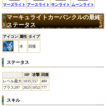
マーズライト
アースライト
サンライト
ムーンライト
マーキュライトカーバンクルの最終
ステータス
アイコン
属性
タイプ
水
回復
ステータス
HP
攻撃
回復
レベル最大
1035
557
480
プラス297
2025
1052
777
スキル