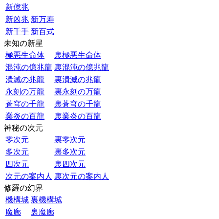
新億兆
新凶兆
新万寿
新千手
新百式
未知の新星
極悪生命体
裏極悪生命体
混沌の億兆龍
裏混沌の億兆龍
潰滅の兆龍
裏潰滅の兆龍
永刻の万龍
裏永刻の万龍
蒼穹の千龍
裏蒼穹の千龍
業炎の百龍
裏業炎の百龍
神秘の次元
零次元
裏零次元
多次元
裏多次元
四次元
裏四次元
次元の案内人
裏次元の案内人
修羅の幻界
機構城
裏機構城
魔廊
裏魔廊