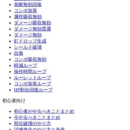
覚醒無効回復
コンボ加算
属性吸収無効
ダメージ吸収無効
ダメージ無効貫通
ダメージ無効
釘ドロップ生成
シールド破壊
自傷
コンボ吸収無効
軽減ループ
操作時間ループ
ルーレットループ
コンボ加算ループ
HP割合回復ループ
初心者向け
初心者がやるべきことまとめ
今やるべきことまとめ
部位破壊のやり方
試練進化のやり方と条件