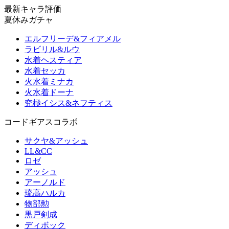
最新キャラ評価
夏休みガチャ
エルフリーデ&フィアメル
ラビリル&ルウ
水着ヘスティア
水着セッカ
火水着ミナカ
火水着ドーナ
究極イシス&ネフティス
コードギアスコラボ
サクヤ&アッシュ
LL&CC
ロゼ
アッシュ
アーノルド
琉高ハルカ
物部勲
黒戸剣成
ディボック