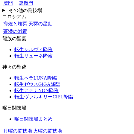
魔門
裏魔門
その他の闘技場
コロシアム
導煌と壊冥
天冥の星動
蒼潜の戦帝
龍族の聖雲
転生シルヴィ降臨
転生リューネ降臨
神々の聖跡
転生ヘラLUNA降臨
転生ゼウスGIGA降臨
転生アテナNON降臨
転生ヴァルキリーCIEL降臨
曜日闘技場
曜日闘技場まとめ
月曜の闘技場
火曜の闘技場