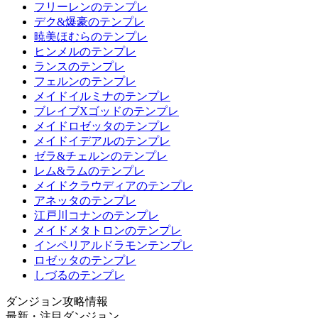
フリーレンのテンプレ
デク&爆豪のテンプレ
暁美ほむらのテンプレ
ヒンメルのテンプレ
ランスのテンプレ
フェルンのテンプレ
メイドイルミナのテンプレ
ブレイブXゴッドのテンプレ
メイドロゼッタのテンプレ
メイドイデアルのテンプレ
ゼラ&チェルンのテンプレ
レム&ラムのテンプレ
メイドクラウディアのテンプレ
アネッタのテンプレ
江戸川コナンのテンプレ
メイドメタトロンのテンプレ
インペリアルドラモンテンプレ
ロゼッタのテンプレ
しづるのテンプレ
ダンジョン攻略情報
最新・注目ダンジョン