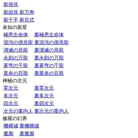
新億兆
新凶兆
新万寿
新千手
新百式
未知の新星
極悪生命体
裏極悪生命体
混沌の億兆龍
裏混沌の億兆龍
潰滅の兆龍
裏潰滅の兆龍
永刻の万龍
裏永刻の万龍
蒼穹の千龍
裏蒼穹の千龍
業炎の百龍
裏業炎の百龍
神秘の次元
零次元
裏零次元
多次元
裏多次元
四次元
裏四次元
次元の案内人
裏次元の案内人
修羅の幻界
機構城
裏機構城
魔廊
裏魔廊