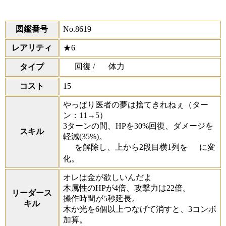
図鑑番号
No.8619
レアリティ
★6
回復 /
体力
タイプ
コスト
15
やっぱり医者の夢は捨てきれねぇ
（ター
ン：11→5）
3ターンの間、HPを30%回復、ダメージを
スキル
軽減(35%)。
を解除し、上から2段目横1列を
に変
化。
オレは金が欲しいんだよ
木属性のHPが4倍、攻撃力は22倍。
リーダース
操作時間が5秒延長。
キル
木か光を6個以上つなげて消すと、3コンボ
加算。