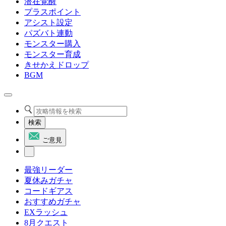
潜在覚醒
プラスポイント
アシスト設定
パズバト連動
モンスター購入
モンスター育成
きせかえドロップ
BGM
検索
ご意見
最強リーダー
夏休みガチャ
コードギアス
おすすめガチャ
EXラッシュ
8月クエスト