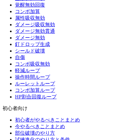
覚醒無効回復
コンボ加算
属性吸収無効
ダメージ吸収無効
ダメージ無効貫通
ダメージ無効
釘ドロップ生成
シールド破壊
自傷
コンボ吸収無効
軽減ループ
操作時間ループ
ルーレットループ
コンボ加算ループ
HP割合回復ループ
初心者向け
初心者がやるべきことまとめ
今やるべきことまとめ
部位破壊のやり方
試練進化のやり方と条件