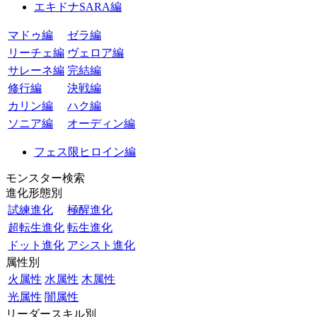
エキドナSARA編
マドゥ編
ゼラ編
リーチェ編
ヴェロア編
サレーネ編
完結編
修行編
決戦編
カリン編
ハク編
ソニア編
オーディン編
フェス限ヒロイン編
モンスター検索
進化形態別
試練進化
極醒進化
超転生進化
転生進化
ドット進化
アシスト進化
属性別
火属性
水属性
木属性
光属性
闇属性
リーダースキル別