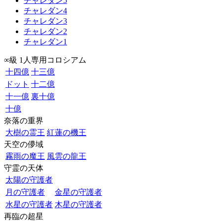
チャレダン5
チャレダン4
チャレダン3
チャレダン2
チャレダン1
∞級 1人専用コロシアム
十四億
十三億
ドット
十二億
十一億
裏十億
十億
奈落の重界
大樹の霊王
紅蓮の機王
天空の儚域
霧雨の魔王
風雲の龍王
守霊の天体
太陽の守護者
月の守護者
金星の守護者
水星の守護者
木星の守護者
再臨の超星