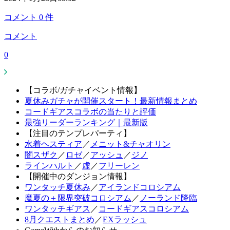
コメント
0
件
コメント
0
【コラボ/ガチャイベント情報】
夏休みガチャが開催スタート！最新情報まとめ
コードギアスコラボの当たりと評価
最強リーダーランキング｜最新版
【注目のテンプレパーティ】
水着ヘスティア
／
メニット&チャオリン
闇スザク
／
ロゼ
／
アッシュ
／
ジノ
ラインハルト
／
虚
／
フリーレン
【開催中のダンジョン情報】
ワンタッチ夏休み
／
アイランドコロシアム
魔夏の＋限界突破コロシアム
／
ノーランド降臨
ワンタッチギアス
／
コードギアスコロシアム
8月クエストまとめ
／
EXラッシュ