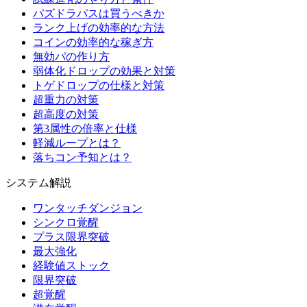
パズドラパスは買うべきか
ランク上げの効率的な方法
コインの効率的な稼ぎ方
無効パの作り方
弱体化ドロップの効果と対策
トゲドロップの仕様と対策
超重力の対策
超高度の対策
第3属性の倍率と仕様
軽減ループとは？
落ちコン予知とは？
システム解説
ワンタッチダンジョン
シンクロ覚醒
プラス限界突破
最大強化
経験値ストック
限界突破
超覚醒