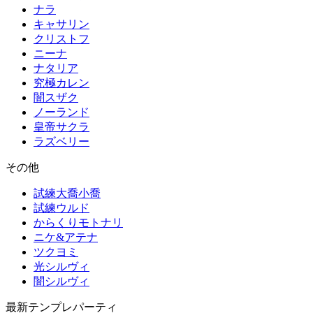
ナラ
キャサリン
クリストフ
ニーナ
ナタリア
究極カレン
闇スザク
ノーランド
皇帝サクラ
ラズベリー
その他
試練大喬小喬
試練ウルド
からくりモトナリ
ニケ&アテナ
ツクヨミ
光シルヴィ
闇シルヴィ
最新テンプレパーティ