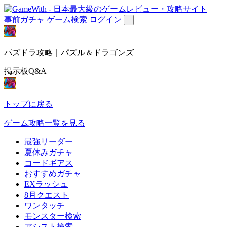
事前ガチャ
ゲーム検索
ログイン
パズドラ攻略｜パズル＆ドラゴンズ
掲示板Q&A
トップに戻る
ゲーム攻略一覧を見る
最強リーダー
夏休みガチャ
コードギアス
おすすめガチャ
EXラッシュ
8月クエスト
ワンタッチ
モンスター検索
アシスト検索