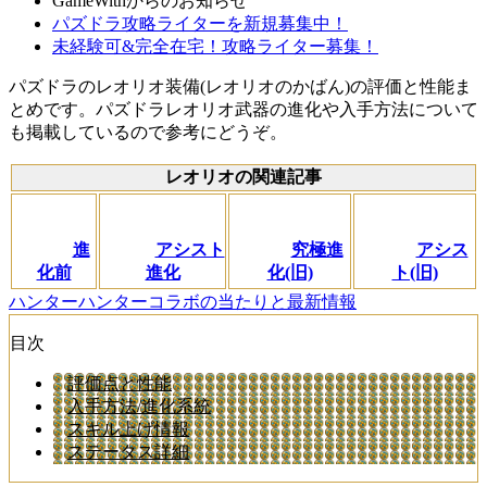
GameWithからのお知らせ
パズドラ攻略ライターを新規募集中！
未経験可&完全在宅！攻略ライター募集！
パズドラのレオリオ装備(レオリオのかばん)の評価と性能ま
とめです。パズドラレオリオ武器の進化や入手方法について
も掲載しているので参考にどうぞ。
レオリオの関連記事
進
アシスト
究極進
アシス
化前
進化
化(旧)
ト(旧)
ハンターハンターコラボの当たりと最新情報
目次
評価点と性能
入手方法/進化系統
スキル上げ情報
ステータス詳細