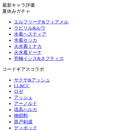
最新キャラ評価
夏休みガチャ
エルフリーデ&フィアメル
ラビリル&ルウ
水着ヘスティア
水着セッカ
火水着ミナカ
火水着ドーナ
究極イシス&ネフティス
コードギアスコラボ
サクヤ&アッシュ
LL&CC
ロゼ
アッシュ
アーノルド
琉高ハルカ
物部勲
黒戸剣成
ディボック