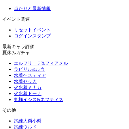
当たりと最新情報
イベント関連
リセットイベント
ログインスタンプ
最新キャラ評価
夏休みガチャ
エルフリーデ&フィアメル
ラビリル&ルウ
水着ヘスティア
水着セッカ
火水着ミナカ
火水着ドーナ
究極イシス&ネフティス
その他
試練大喬小喬
試練ウルド