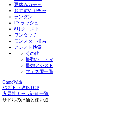
夏休みガチャ
おすすめガチャ
ランダン
EXラッシュ
8月クエスト
ワンタッチ
モンスター検索
アシスト検索
その他
最強パーティ
最強アシスト
フェス限一覧
GameWith
パズドラ攻略TOP
火属性キャラ評価一覧
サドルの評価と使い道