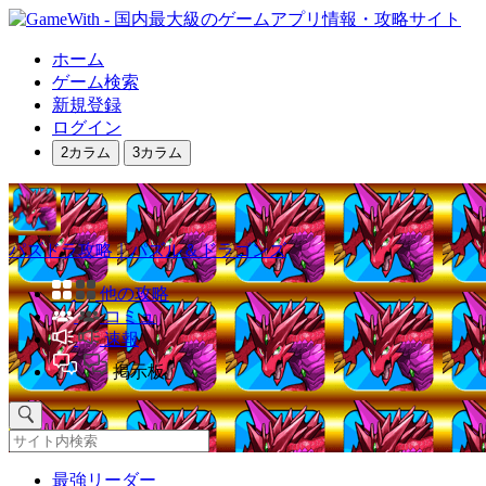
ホーム
ゲーム検索
新規登録
ログイン
2カラム
3カラム
パズドラ攻略｜パズル＆ドラゴンズ
他の攻略
コミュ
速報
掲示板
最強リーダー