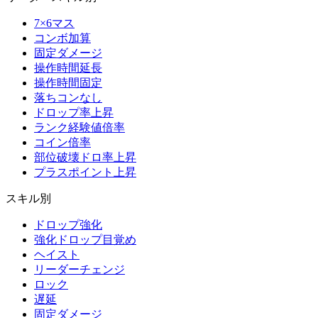
7×6マス
コンボ加算
固定ダメージ
操作時間延長
操作時間固定
落ちコンなし
ドロップ率上昇
ランク経験値倍率
コイン倍率
部位破壊ドロ率上昇
プラスポイント上昇
スキル別
ドロップ強化
強化ドロップ目覚め
ヘイスト
リーダーチェンジ
ロック
遅延
固定ダメージ