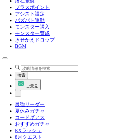
潜在覚醒
プラスポイント
アシスト設定
パズバト連動
モンスター購入
モンスター育成
きせかえドロップ
BGM
検索
ご意見
最強リーダー
夏休みガチャ
コードギアス
おすすめガチャ
EXラッシュ
8月クエスト