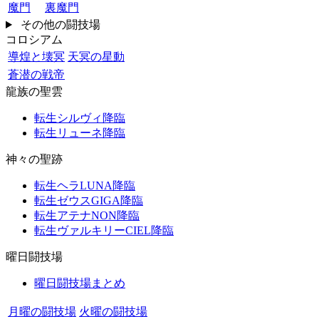
魔門
裏魔門
その他の闘技場
コロシアム
導煌と壊冥
天冥の星動
蒼潜の戦帝
龍族の聖雲
転生シルヴィ降臨
転生リューネ降臨
神々の聖跡
転生ヘラLUNA降臨
転生ゼウスGIGA降臨
転生アテナNON降臨
転生ヴァルキリーCIEL降臨
曜日闘技場
曜日闘技場まとめ
月曜の闘技場
火曜の闘技場