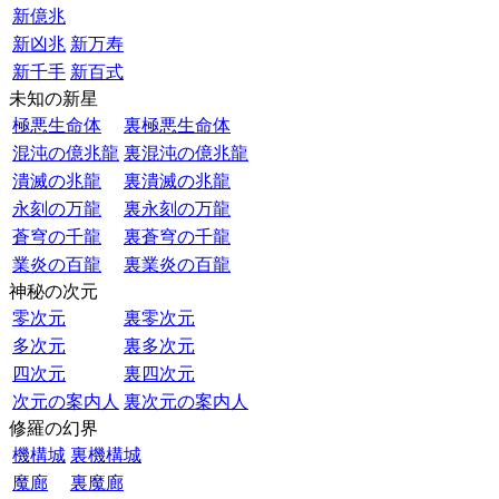
新億兆
新凶兆
新万寿
新千手
新百式
未知の新星
極悪生命体
裏極悪生命体
混沌の億兆龍
裏混沌の億兆龍
潰滅の兆龍
裏潰滅の兆龍
永刻の万龍
裏永刻の万龍
蒼穹の千龍
裏蒼穹の千龍
業炎の百龍
裏業炎の百龍
神秘の次元
零次元
裏零次元
多次元
裏多次元
四次元
裏四次元
次元の案内人
裏次元の案内人
修羅の幻界
機構城
裏機構城
魔廊
裏魔廊