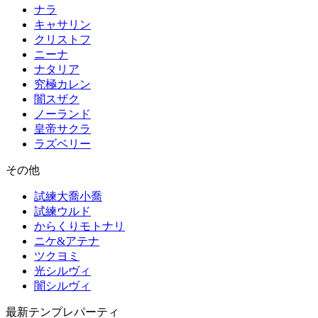
ナラ
キャサリン
クリストフ
ニーナ
ナタリア
究極カレン
闇スザク
ノーランド
皇帝サクラ
ラズベリー
その他
試練大喬小喬
試練ウルド
からくりモトナリ
ニケ&アテナ
ツクヨミ
光シルヴィ
闇シルヴィ
最新テンプレパーティ