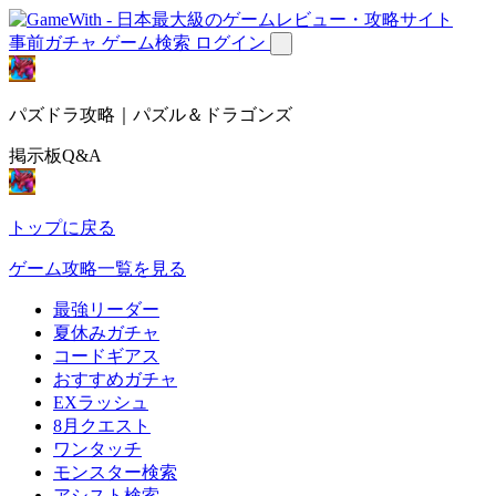
事前ガチャ
ゲーム検索
ログイン
パズドラ攻略｜パズル＆ドラゴンズ
掲示板Q&A
トップに戻る
ゲーム攻略一覧を見る
最強リーダー
夏休みガチャ
コードギアス
おすすめガチャ
EXラッシュ
8月クエスト
ワンタッチ
モンスター検索
アシスト検索