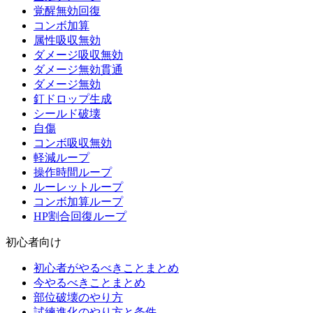
覚醒無効回復
コンボ加算
属性吸収無効
ダメージ吸収無効
ダメージ無効貫通
ダメージ無効
釘ドロップ生成
シールド破壊
自傷
コンボ吸収無効
軽減ループ
操作時間ループ
ルーレットループ
コンボ加算ループ
HP割合回復ループ
初心者向け
初心者がやるべきことまとめ
今やるべきことまとめ
部位破壊のやり方
試練進化のやり方と条件