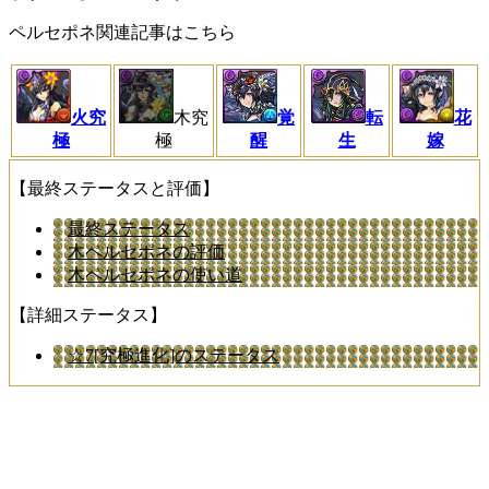
ペルセポネ関連記事はこちら
火究
木究
覚
転
花
極
極
醒
生
嫁
【最終ステータスと評価】
最終ステータス
木ペルセポネの評価
木ペルセポネの使い道
【詳細ステータス】
☆7[究極進化]のステータス