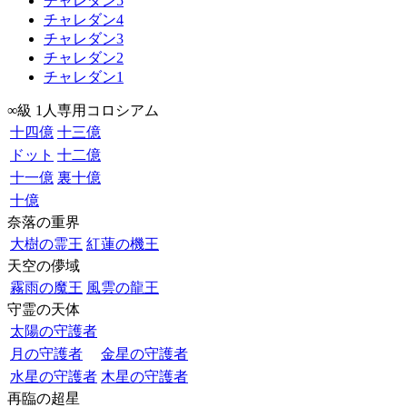
チャレダン5
チャレダン4
チャレダン3
チャレダン2
チャレダン1
∞級 1人専用コロシアム
十四億
十三億
ドット
十二億
十一億
裏十億
十億
奈落の重界
大樹の霊王
紅蓮の機王
天空の儚域
霧雨の魔王
風雲の龍王
守霊の天体
太陽の守護者
月の守護者
金星の守護者
水星の守護者
木星の守護者
再臨の超星