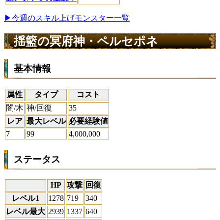
▶今週のスキル上げモンスター一覧
揺籃の冥府神・ペルセポネ
基本情報
属性
タイプ
コスト
闇/木
神/回復
35
レア
最大レベル
必要経験値
7
99
4,000,000
ステータス
HP
攻撃
回復
レベル1
1278
719
340
レベル最大
2939
1337
640