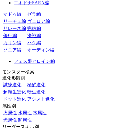
エキドナSARA編
マドゥ編
ゼラ編
リーチェ編
ヴェロア編
サレーネ編
完結編
修行編
決戦編
カリン編
ハク編
ソニア編
オーディン編
フェス限ヒロイン編
モンスター検索
進化形態別
試練進化
極醒進化
超転生進化
転生進化
ドット進化
アシスト進化
属性別
火属性
水属性
木属性
光属性
闇属性
リーダースキル別