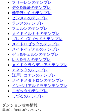
フリーレンのテンプレ
デク&爆豪のテンプレ
暁美ほむらのテンプレ
ヒンメルのテンプレ
ランスのテンプレ
フェルンのテンプレ
メイドイルミナのテンプレ
ブレイブXゴッドのテンプレ
メイドロゼッタのテンプレ
メイドイデアルのテンプレ
ゼラ&チェルンのテンプレ
レム&ラムのテンプレ
メイドクラウディアのテンプレ
アネッタのテンプレ
江戸川コナンのテンプレ
メイドメタトロンのテンプレ
インペリアルドラモンテンプレ
ロゼッタのテンプレ
しづるのテンプレ
ダンジョン攻略情報
最新・注目ダンジョン