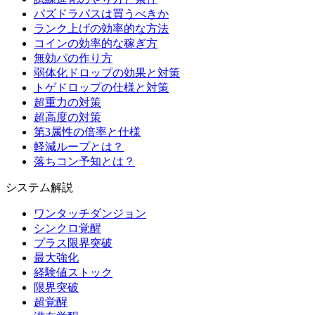
パズドラパスは買うべきか
ランク上げの効率的な方法
コインの効率的な稼ぎ方
無効パの作り方
弱体化ドロップの効果と対策
トゲドロップの仕様と対策
超重力の対策
超高度の対策
第3属性の倍率と仕様
軽減ループとは？
落ちコン予知とは？
システム解説
ワンタッチダンジョン
シンクロ覚醒
プラス限界突破
最大強化
経験値ストック
限界突破
超覚醒