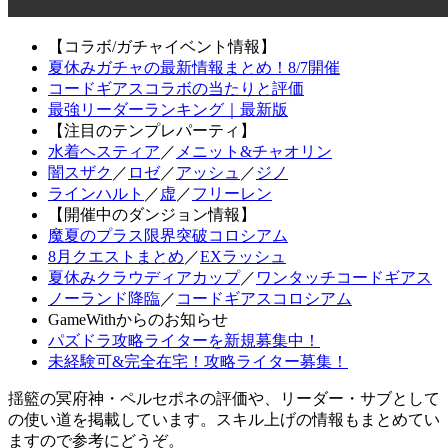
【コラボ/ガチャイベント情報】
夏休みガチャの最新情報まとめ！8/7開催
コードギアスコラボの当たりと評価
最強リーダーランキング｜最新版
【注目のテンプレパーティ】
水着ヘスティア
／
メニット&チャオリン
闇スザク
／
ロゼ
／
アッシュ
／
ジノ
ラインハルト
／
虚
／
フリーレン
【開催中のダンジョン情報】
魔夏のプラス限界突破コロシアム
8月クエストまとめ
／
EXラッシュ
夏休みクラウディアカップ
／
ワンタッチコードギアス
ノーランド降臨
／
コードギアスコロシアム
GameWithからのお知らせ
パズドラ攻略ライターを新規募集中！
未経験可&完全在宅！攻略ライター募集！
揺籃の冥府神・ペルセポネの評価や、リーダー・サブとして
の使い道を掲載しています。スキル上げの情報もまとめてい
ますので参考にどうぞ。