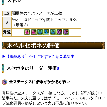
スキル
LS
闇属性の全パラメータが1.5倍。
光と回復ドロップを闇ドロップに変化。
S
（最短:8）
覚醒
木ペルセポネの評価
▶【報酬あり】評価に対するご意見募集中
木セポネのリーダー評価
0
全ステータスに倍率がかかるが低い
闇属性の全ステータスが1.5倍になる。しかし倍率が低く中
途半端だ。火力に至ってはサブにエンハンススキルやドロッ
プ強化要員を編成しないと火力不足に陥りやすい。