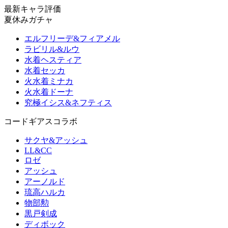
最新キャラ評価
夏休みガチャ
エルフリーデ&フィアメル
ラビリル&ルウ
水着ヘスティア
水着セッカ
火水着ミナカ
火水着ドーナ
究極イシス&ネフティス
コードギアスコラボ
サクヤ&アッシュ
LL&CC
ロゼ
アッシュ
アーノルド
琉高ハルカ
物部勲
黒戸剣成
ディボック