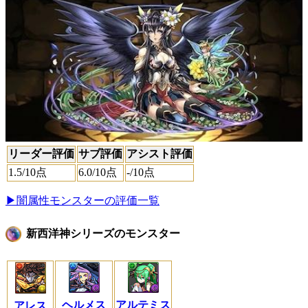
リーダー評価
サブ評価
アシスト評価
1.5
/10点
6.0
/10点
-
/10点
▶闇属性モンスターの評価一覧
新西洋神シリーズのモンスター
ヘルメス
アルテミス
アレス