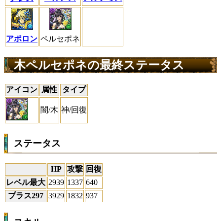
アポロン
ペルセポネ
木ペルセポネの最終ステータス
アイコン
属性
タイプ
闇/木
神/回復
ステータス
HP
攻撃
回復
レベル最大
2939
1337
640
プラス297
3929
1832
937