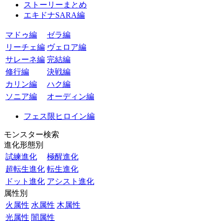
ストーリーまとめ
エキドナSARA編
マドゥ編
ゼラ編
リーチェ編
ヴェロア編
サレーネ編
完結編
修行編
決戦編
カリン編
ハク編
ソニア編
オーディン編
フェス限ヒロイン編
モンスター検索
進化形態別
試練進化
極醒進化
超転生進化
転生進化
ドット進化
アシスト進化
属性別
火属性
水属性
木属性
光属性
闇属性