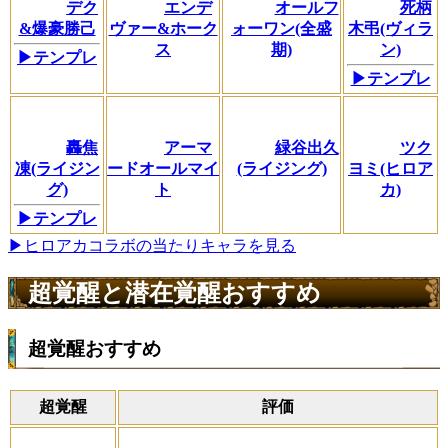
デク
エンデ
オールフ
死柄
&爆豪勝己
ヴァー&ホーク
ォーワン(全盛
木弔(ヴィラ
ス
期)
ン)
▶テンプレ
▶テンプレ
轟焦
アーマ
緑谷出久
ツク
凍(ライジン
ードオールマイ
(ライジング)
ヨミ(ヒロア
グ)
ト
カ)
▶テンプレ
▶ヒロアカコラボの当たりキャラを見る
超覚醒と潜在覚醒おすすめ
超覚醒おすすめ
超覚醒
評価