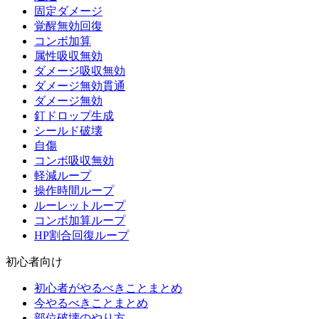
固定ダメージ
覚醒無効回復
コンボ加算
属性吸収無効
ダメージ吸収無効
ダメージ無効貫通
ダメージ無効
釘ドロップ生成
シールド破壊
自傷
コンボ吸収無効
軽減ループ
操作時間ループ
ルーレットループ
コンボ加算ループ
HP割合回復ループ
初心者向け
初心者がやるべきことまとめ
今やるべきことまとめ
部位破壊のやり方