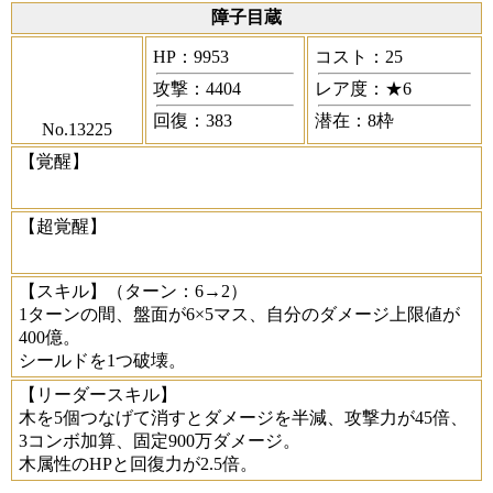
障子目蔵
HP：9953
コスト：25
攻撃：4404
レア度：★6
回復：383
潜在：8枠
No.13225
【覚醒】
【超覚醒】
【スキル】
（ターン：6→2）
1ターンの間、盤面が6×5マス、自分のダメージ上限値が
400億。
シールドを1つ破壊。
【リーダースキル】
木を5個つなげて消すとダメージを半減、攻撃力が45倍、
3コンボ加算、固定900万ダメージ。
木属性のHPと回復力が2.5倍。