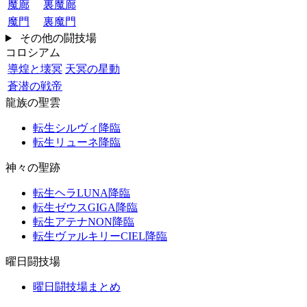
魔廊
裏魔廊
魔門
裏魔門
その他の闘技場
コロシアム
導煌と壊冥
天冥の星動
蒼潜の戦帝
龍族の聖雲
転生シルヴィ降臨
転生リューネ降臨
神々の聖跡
転生ヘラLUNA降臨
転生ゼウスGIGA降臨
転生アテナNON降臨
転生ヴァルキリーCIEL降臨
曜日闘技場
曜日闘技場まとめ