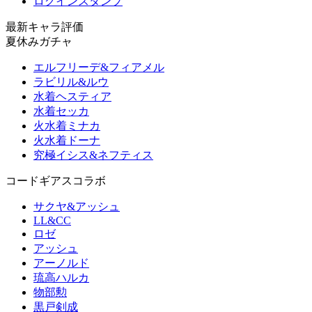
ログインスタンプ
最新キャラ評価
夏休みガチャ
エルフリーデ&フィアメル
ラビリル&ルウ
水着ヘスティア
水着セッカ
火水着ミナカ
火水着ドーナ
究極イシス&ネフティス
コードギアスコラボ
サクヤ&アッシュ
LL&CC
ロゼ
アッシュ
アーノルド
琉高ハルカ
物部勲
黒戸剣成