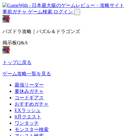
事前ガチャ
ゲーム検索
ログイン
パズドラ攻略｜パズル＆ドラゴンズ
掲示板Q&A
トップに戻る
ゲーム攻略一覧を見る
最強リーダー
夏休みガチャ
コードギアス
おすすめガチャ
EXラッシュ
8月クエスト
ワンタッチ
モンスター検索
アシスト検索