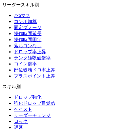
リーダースキル別
7×6マス
コンボ加算
固定ダメージ
操作時間延長
操作時間固定
落ちコンなし
ドロップ率上昇
ランク経験値倍率
コイン倍率
部位破壊ドロ率上昇
プラスポイント上昇
スキル別
ドロップ強化
強化ドロップ目覚め
ヘイスト
リーダーチェンジ
ロック
遅延