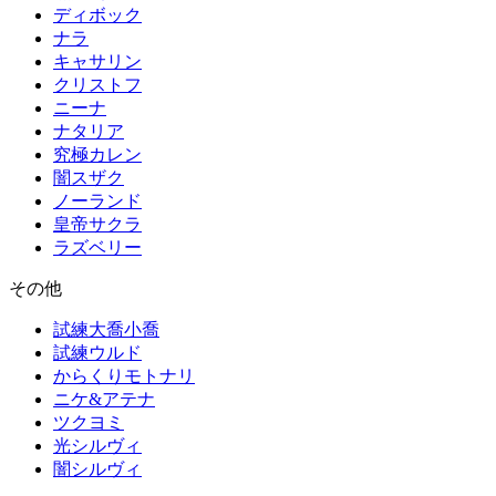
ディボック
ナラ
キャサリン
クリストフ
ニーナ
ナタリア
究極カレン
闇スザク
ノーランド
皇帝サクラ
ラズベリー
その他
試練大喬小喬
試練ウルド
からくりモトナリ
ニケ&アテナ
ツクヨミ
光シルヴィ
闇シルヴィ