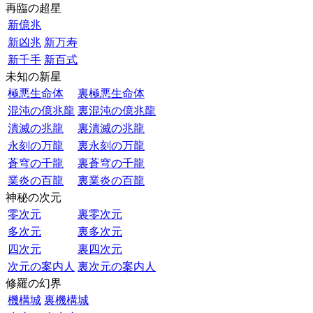
再臨の超星
新億兆
新凶兆
新万寿
新千手
新百式
未知の新星
極悪生命体
裏極悪生命体
混沌の億兆龍
裏混沌の億兆龍
潰滅の兆龍
裏潰滅の兆龍
永刻の万龍
裏永刻の万龍
蒼穹の千龍
裏蒼穹の千龍
業炎の百龍
裏業炎の百龍
神秘の次元
零次元
裏零次元
多次元
裏多次元
四次元
裏四次元
次元の案内人
裏次元の案内人
修羅の幻界
機構城
裏機構城