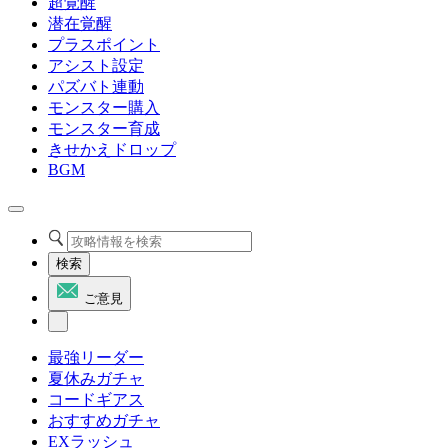
超覚醒
潜在覚醒
プラスポイント
アシスト設定
パズバト連動
モンスター購入
モンスター育成
きせかえドロップ
BGM
検索
ご意見
最強リーダー
夏休みガチャ
コードギアス
おすすめガチャ
EXラッシュ