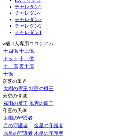
EXラッシュ
チャレダン5
チャレダン4
チャレダン3
チャレダン2
チャレダン1
∞級 1人専用コロシアム
十四億
十三億
ドット
十二億
十一億
裏十億
十億
奈落の重界
大樹の霊王
紅蓮の機王
天空の儚域
霧雨の魔王
風雲の龍王
守霊の天体
太陽の守護者
月の守護者
金星の守護者
水星の守護者
木星の守護者