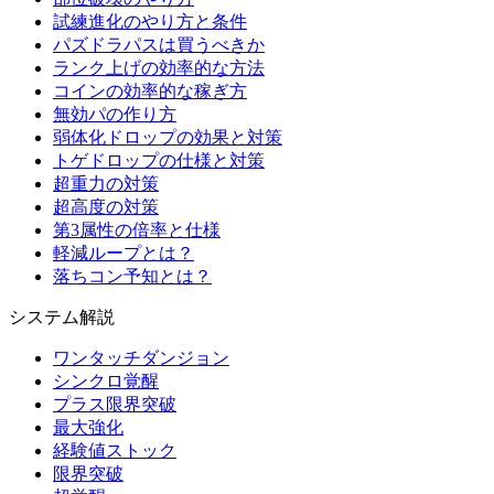
試練進化のやり方と条件
パズドラパスは買うべきか
ランク上げの効率的な方法
コインの効率的な稼ぎ方
無効パの作り方
弱体化ドロップの効果と対策
トゲドロップの仕様と対策
超重力の対策
超高度の対策
第3属性の倍率と仕様
軽減ループとは？
落ちコン予知とは？
システム解説
ワンタッチダンジョン
シンクロ覚醒
プラス限界突破
最大強化
経験値ストック
限界突破