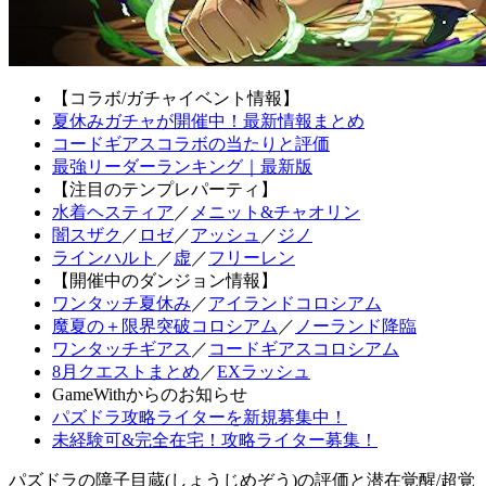
【コラボ/ガチャイベント情報】
夏休みガチャが開催中！最新情報まとめ
コードギアスコラボの当たりと評価
最強リーダーランキング｜最新版
【注目のテンプレパーティ】
水着ヘスティア
／
メニット&チャオリン
闇スザク
／
ロゼ
／
アッシュ
／
ジノ
ラインハルト
／
虚
／
フリーレン
【開催中のダンジョン情報】
ワンタッチ夏休み
／
アイランドコロシアム
魔夏の＋限界突破コロシアム
／
ノーランド降臨
ワンタッチギアス
／
コードギアスコロシアム
8月クエストまとめ
／
EXラッシュ
GameWithからのお知らせ
パズドラ攻略ライターを新規募集中！
未経験可&完全在宅！攻略ライター募集！
パズドラの障子目蔵(しょうじめぞう)の評価と潜在覚醒/超覚