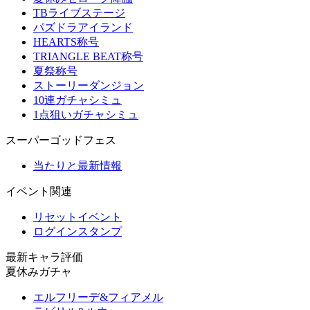
TBライブステージ
パズドラアイランド
HEARTS称号
TRIANGLE BEAT称号
夏祭称号
ストーリーダンジョン
10連ガチャシミュ
1点狙いガチャシミュ
スーパーゴッドフェス
当たりと最新情報
イベント関連
リセットイベント
ログインスタンプ
最新キャラ評価
夏休みガチャ
エルフリーデ&フィアメル